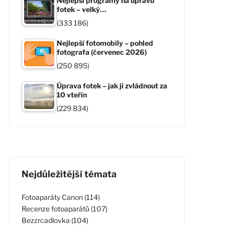
Nejlepší programy na úpravu
fotek – velký…
(333 186)
Nejlepší fotomobily – pohled
fotografa (červenec 2026)
(250 895)
Úprava fotek – jak ji zvládnout za
10 vteřin
(229 834)
Nejdůležitější témata
Fotoaparáty Canon (114)
Recenze fotoaparátů (107)
Bezzrcadlovka (104)