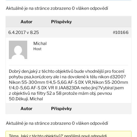
Aktuálně je na stránce zobrazeno 0 vláken odpovědí
Autor
Příspěvky
6.4.2017 v 8.25
#10166
Michal
Host
Dobrý den,jaký z těchto objektivů bude vhodnější pro focení
pohybu psa,koní,dcery ale i na dovolené k tělu nikon d3200?
Nikon 55-300mm f/4,5-5,6G AF-S DX VR,Nikon 55-200mm
f/4,0-5,6G AF-S DX VR II JAA823DA nebo jiný?Vybíral jsem
z objektivů na filtry 52 a 58 protože mám obj. pevnou
50.Děkuji. Michal
Autor
Příspěvky
Aktuálně je na stránce zobrazeno 0 vláken odpovědí
Téma ‚Jaký z těchto objektivů?’ nepřijímá nové odpovědi.