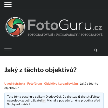
Jaký z těchto objektivů?
Úvodní stránka
›
Fotofórum
›
Objektivy k zrcadlovkám
›
Jaký z těchto
objektivů?
Toto téma obsahuje celkem 0 odpovědí. Do diskuze (1 diskutující) se
naposledy zapojil uživatel
Michal
a poslední změna proběhla
před
9 roky a 4 měsíci
.