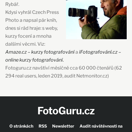
Rybář.
Kdysi vyhrál Czech Press
Photo a napsal pár knih,
dnes si rád hraje: s weby,
kurzy focení a mnoha
dalšími věcmi. Viz:
Amaze.cz – kurzy fotografování
a
iFotografování.cz –
online kurzy fotografování
.
Fotoguru.cz navštíví měsíčně cca 60 000 čtenářů (62
294 real users, leden 2019, audit Netmonitor.cz)
FotoGuru.cz
O stránkách
RSS
Newsletter
Audit návštěvnosti na