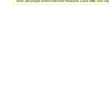
Téma ‚Jde připojit externí mikrofon Panasonic Lumix DMC-G10’ nep