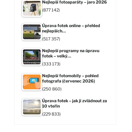
Nejlepší fotoaparáty – jaro 2026
(877 142)
Úprava fotek online – přehled
nejlepších…
(517 357)
Nejlepší programy na úpravu
fotek – velký…
(333 173)
Nejlepší fotomobily – pohled
fotografa (červenec 2026)
(250 860)
Úprava fotek – jak ji zvládnout za
10 vteřin
(229 833)