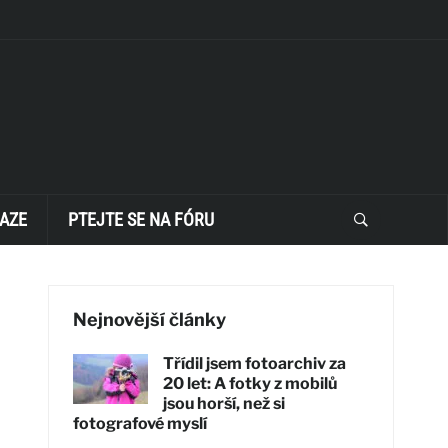
AZE
PTEJTE SE NA FÓRU
Nejnovější články
Třídil jsem fotoarchiv za
20 let: A fotky z mobilů
jsou horší, než si
fotografové myslí