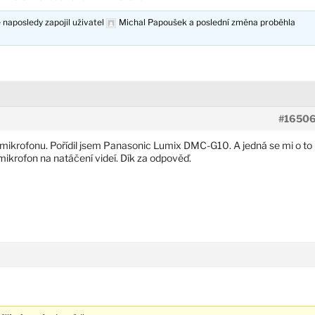
 naposledy zapojil uživatel
Michal Papoušek
a poslední změna proběhla
#1650
ikrofonu. Pořídil jsem Panasonic Lumix DMC-G10. A jedná se mi o to
í mikrofon na natáčení videí. Dík za odpověď.