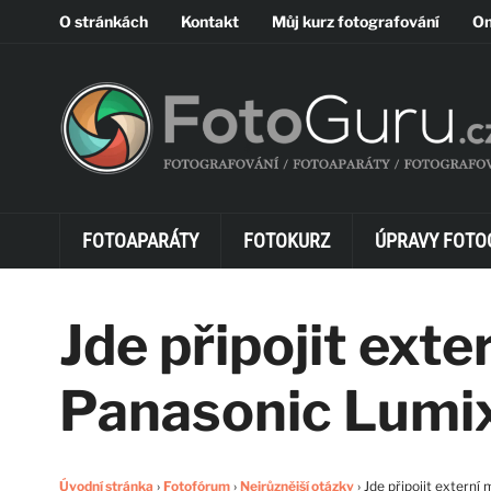
O stránkách
Kontakt
Můj kurz fotografování
On
FOTOAPARÁTY
FOTOKURZ
ÚPRAVY FOTO
Jde připojit exte
Panasonic Lum
Úvodní stránka
›
Fotofórum
›
Nejrůznější otázky
›
Jde připojit extern