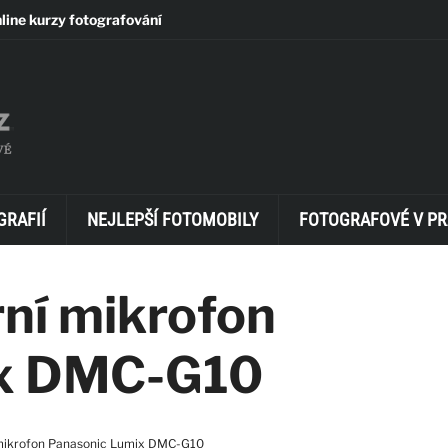
line kurzy fotografování
GRAFIÍ
NEJLEPŠÍ FOTOMOBILY
FOTOGRAFOVÉ V PR
rní mikrofon
ix DMC-G10
í mikrofon Panasonic Lumix DMC-G10