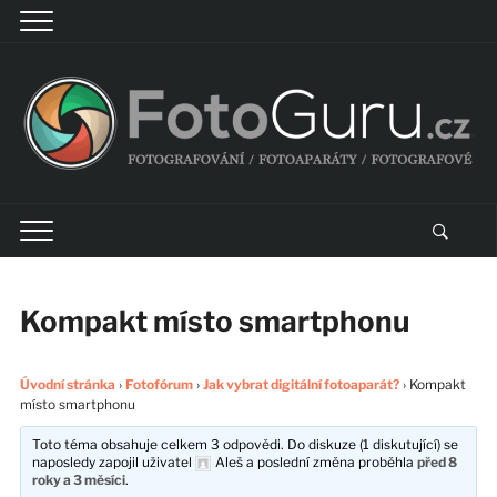
Kompakt místo smartphonu
Úvodní stránka
›
Fotofórum
›
Jak vybrat digitální fotoaparát?
›
Kompakt
místo smartphonu
Toto téma obsahuje celkem 3 odpovědi. Do diskuze (1 diskutující) se
naposledy zapojil uživatel
Aleš
a poslední změna proběhla
před 8
roky a 3 měsíci
.