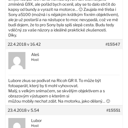
zmíněná G9X, ale pořád bych ocenil, aby se to dalo strčit do
kapsy od bundy a vyrazit na motorce… 🙂 Zaujala mě třeba i
Sony a5100 (možná i s nějakým krátkým fixním objektivem),
ale je už postarší a na nástupce to moc nevypadá, což ve mě
budí dojem, že to pro Sony byla spíš slepá cesta. Budu tedy
vděčný za vaše názory a ideálně praktické zkušenosti.
Díky.
22.4.2018 v 16.42
#15547
Aleš
Host
Lubore zkus se podívat na Ricoh GR II. To může být
fotoaparát, který by ti mohl vyhovovat.
Malý, s velkým snímačem, se skvělým objektivem a s
obrazovým výstupem o kterém si
můžou mobily nechat zdát. Na motorku, jako dělaný… 🙂
23.4.2018 v 5.54
#15551
Lubor
Host