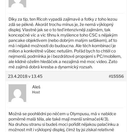
Díky za tip, ten Ricoh vypadá zajímavě a fotky z toho lezou
zdá se pěkné. Akorát trochu mínus je, že nemá výklopný
displej. Vlastně jak se o to teď intenzivněji zajímám, tak
koncepčně víc a víc tíhnu k myšlence toho CSC s nějakým
pancake objektivem (nebo dobrým malým seťákem), ať to
má i nějaké možnosti do budoucna. Ale těch kombinací je
milion a konkrétně vůbec netuším. Pořád bych to chtěl co
nejmenší, podmínka je i bezdrátové propojení s PC/mobilem,
ale klidně oželím hledáček a nezajímá mě moc video. Zato
mě zajímá dobrá kresba a dynamický rozsah.
23.4.2018 v 13.45
#15556
Aleš
Host
Možná se poohlédni po něčem u Olympusu, má v nabídce
poměrně malá těla, ale také mají menší snímače(4/3).
Na druhou stranu si budeš moci pořídit nějakou palačinku a
možnost mít i výklopný displej, čímž by jsi získal relativně