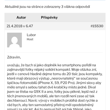
Aktuálně jsou na stránce zobrazeny 3 vlákna odpovědí
Autor
Příspěvky
21.4.2018 v 6.47
#15530
Lubor
Host
Zdravím,
uvažuju, že bych si jako doplněk ke smartphonu pořídil na
zajímavější fotky nějaký solidní kompakt. Moje otázka zní,
jestli v cenové hladině dejme tomu do 20 tisíc jsou kompakty,
které mají obrazový výstup „nesrovnatelný“ se současnou
špičkou fotomobilů (iPhone X, S9, P20 Pro). Jinými slovy aby
mělo smysl s sebou tahat dvě krabičky místo jedné. Díval
jsem se třeba na G9X II a ano, fotky jsou pěkné, lepší než z
těch jmenovaných mobilů, ale ten rozdíl není zase až tak
dechberoucí. Navíc vývoj v mobilech probíhá dost rychle a
rád bych, aby ten samostatný přístroj měl opodstatněný
smysl i za pár let. Asi to nemusí být ani tak titěrné, jako