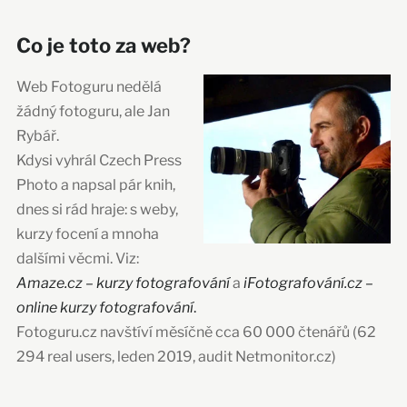
Co je toto za web?
Web Fotoguru nedělá
žádný fotoguru, ale Jan
Rybář.
Kdysi vyhrál Czech Press
Photo a napsal pár knih,
dnes si rád hraje: s weby,
kurzy focení a mnoha
dalšími věcmi. Viz:
Amaze.cz – kurzy fotografování
a
iFotografování.cz –
online kurzy fotografování
.
Fotoguru.cz navštíví měsíčně cca 60 000 čtenářů (62
294 real users, leden 2019, audit Netmonitor.cz)