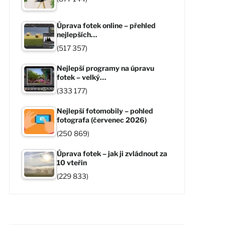
Úprava fotek online – přehled
nejlepších…
(517 357)
Nejlepší programy na úpravu
fotek – velký…
(333 177)
Nejlepší fotomobily – pohled
fotografa (červenec 2026)
(250 869)
Úprava fotek – jak ji zvládnout za
10 vteřin
(229 833)