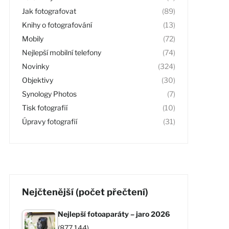
Jak fotografovat
(89)
Knihy o fotografování
(13)
Mobily
(72)
Nejlepší mobilní telefony
(74)
Novinky
(324)
Objektivy
(30)
Synology Photos
(7)
Tisk fotografií
(10)
Úpravy fotografií
(31)
Nejčtenější (počet přečtení)
Nejlepší fotoaparáty – jaro 2026
(877 144)