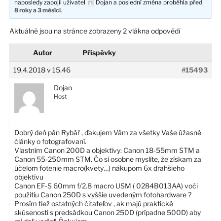
naposledy zapojil uživatel
Dojan
a poslední změna proběhla
před
8 roky a 3 měsíci
.
Aktuálně jsou na stránce zobrazeny 2 vlákna odpovědí
Autor
Příspěvky
19.4.2018 v 15.46
#15493
Dojan
Host
Dobrý deň pán Rybář , ďakujem Vám za všetky Vaše úžasné
články o fotografovaní.
Vlastním Canon 200D a objektívy: Canon 18-55mm STM a
Canon 55-250mm STM. Čo si osobne myslíte, že získam za
účelom fotenie macro(kvety…) nákupom 6x drahšieho
objektívu
Canon EF-S 60mm f/2.8 macro USM ( 0284B013AA) voči
použitiu Canon 250D s vyššie uvedeným fotohardware ?
Prosím tiež ostatných čitateľov , ak majú praktické
skúsenosti s predsádkou Canon 250D (prípadne 500D) aby