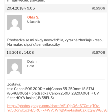
mi dali vedieť. Ďakujem.
20.4.2018 v 9.06
#15506
Olda S.
Účastník
Předsádka se mi nikdy neosvědčila, výrazně zhoršuje kresbu.
Na makro si pořiďte mezikroužky.
1.5.2018 v 14.08
#15706
Dojan
Host
Zostava:
telo Canon EOS 200D + obj.Canon 55-250mm IS STM
(8546B005) + predsadka Canon 250D (2820A001) + UV
filter HOYA fusion(UV58FUS)
https://photos.google.com/share/AF1QipO6e6TCmlqTOz-
Yu5OcrwI1o3yE5RCFk4WVcWfgDAye4ashu0zXrzqnyWGu9u6