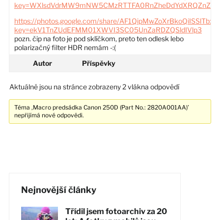
key=WXlsdVdrMW9mNW5CMzRTTFA0RnZheDdYdXRQZnZn
https://photos.google.com/share/AF1QipMwZoXrBkoQiISSlTb
key=ekV1TnZUdEFMM01XWVI3SC05UnZaRDZQSldIVlp3
pozn. čip na foto je pod sklíčkom, preto ten odlesk lebo
polarizačný filter HDR nemám -:(
Autor
Příspěvky
Aktuálně jsou na stránce zobrazeny 2 vlákna odpovědí
Téma ‚Macro predsádka Canon 250D (Part No.: 2820A001AA)’
nepřijímá nové odpovědi.
Nejnovější články
Třídil jsem fotoarchiv za 20