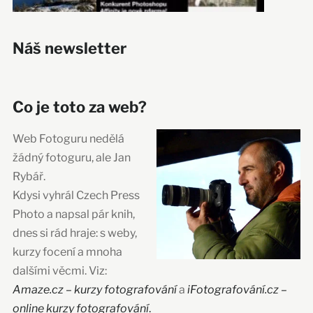
Náš newsletter
Co je toto za web?
Web Fotoguru nedělá
žádný fotoguru, ale Jan
Rybář.
Kdysi vyhrál Czech Press
Photo a napsal pár knih,
dnes si rád hraje: s weby,
kurzy focení a mnoha
dalšími věcmi. Viz:
Amaze.cz – kurzy fotografování
a
iFotografování.cz –
online kurzy fotografování
.