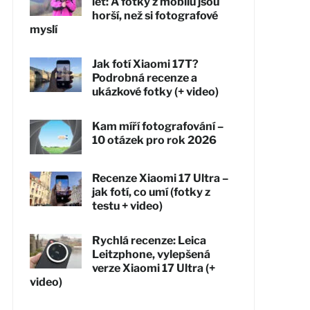
let: A fotky z mobilů jsou
horší, než si fotografové
myslí
Jak fotí Xiaomi 17T?
Podrobná recenze a
ukázkové fotky (+ video)
Kam míří fotografování –
10 otázek pro rok 2026
Recenze Xiaomi 17 Ultra –
jak fotí, co umí (fotky z
testu + video)
Rychlá recenze: Leica
Leitzphone, vylepšená
verze Xiaomi 17 Ultra (+
video)