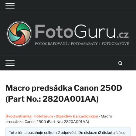
Macro predsádka Canon 250D
(Part No.: 2820A001AA)
Úvodní stránka
›
Fotofórum
›
Objektivy k zrcadlovkám
›
Macro
predsádka Canon 250D (Part No.: 2820A001AA)
Toto téma obsahuje celkem 2 odpovědi. Do diskuze (2 diskutující) se