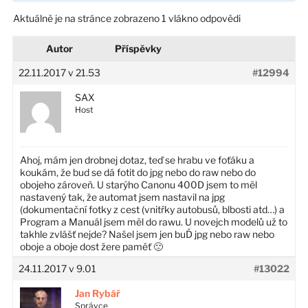
Aktuálně je na stránce zobrazeno 1 vlákno odpovědi
Autor
Příspěvky
22.11.2017 v 21.53
#12994
SAX
Host
Ahoj, mám jen drobnej dotaz, teď se hrabu ve foťáku a
koukám, že bud se dá fotit do jpg nebo do raw nebo do
obojeho zároveň. U starýho Canonu 400D jsem to měl
nastavený tak, že automat jsem nastavil na jpg
(dokumentační fotky z cest (vnitřky autobusů, blbosti atd…) a
Program a Manuál jsem měl do rawu. U novejch modelů už to
takhle zvlášť nejde? Našel jsem jen buĎ jpg nebo raw nebo
oboje a oboje dost žere paměť 🙁
24.11.2017 v 9.01
#13022
Jan Rybář
Správce