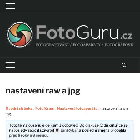
nastavení raw a jpg
Úvodní stránka
›
Fotofórum
›
Nastavení fotoaparátu
›
nastavení raw a
jpg
Toto téma obsahuje celkem 1 odpověď. Do diskuze (2 diskutující) se
naposledy zapojil uživatel
Jan Rybář
a poslední změna proběhla
před 8 roky a 8 měsíci
.