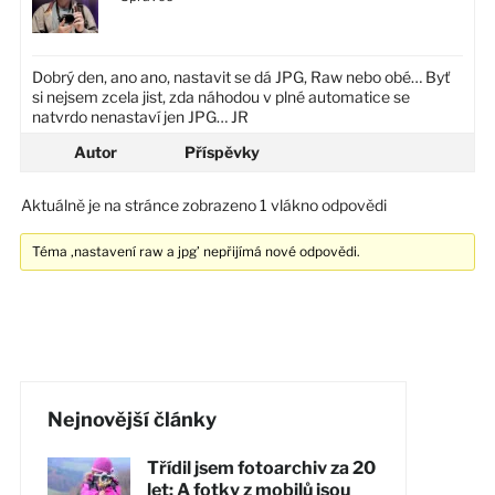
Dobrý den, ano ano, nastavit se dá JPG, Raw nebo obé… Byť
si nejsem zcela jist, zda náhodou v plné automatice se
natvrdo nenastaví jen JPG… JR
Autor
Příspěvky
Aktuálně je na stránce zobrazeno 1 vlákno odpovědi
Téma ‚nastavení raw a jpg’ nepřijímá nové odpovědi.
Nejnovější články
Třídil jsem fotoarchiv za 20
let: A fotky z mobilů jsou