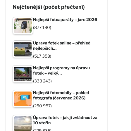
Nejčtenější (počet přečtení)
Nejlepší fotoaparáty – jaro 2026
(877 180)
Úprava fotek online – přehled
nejlepších…
(517 358)
Nejlepší programy na úpravu
fotek – velký…
(333 243)
Nejlepší fotomobily – pohled
fotografa (červenec 2026)
(250 957)
Úprava fotek – jak ji zvládnout za
10 vteřin
(229 835)