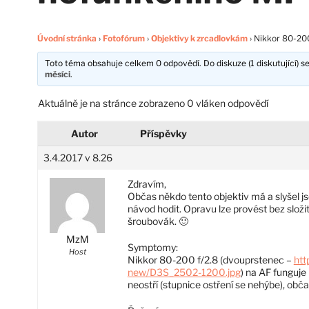
Úvodní stránka
›
Fotofórum
›
Objektivy k zrcadlovkám
›
Nikkor 80-200
Toto téma obsahuje celkem 0 odpovědí. Do diskuze (1 diskutující) se
měsíci
.
Aktuálně je na stránce zobrazeno 0 vláken odpovědí
Autor
Příspěvky
3.4.2017 v 8.26
Zdravím,
Občas někdo tento objektiv má a slyšel j
návod hodit. Opravu lze provést bez složi
šroubovák. 🙂
MzM
Symptomy:
Host
Nikkor 80-200 f/2.8 (dvouprstenec –
htt
new/D3S_2502-1200.jpg
) na AF funguje 
neostří (stupnice ostření se nehýbe), obča