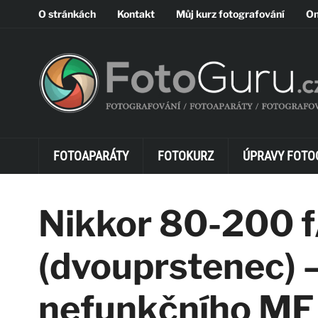
O stránkách
Kontakt
Můj kurz fotografování
On
FOTOAPARÁTY
FOTOKURZ
ÚPRAVY FOTO
Nikkor 80-200 f
(dvouprstenec) 
nefunkčního MF