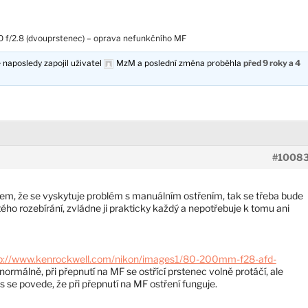
 f/2.8 (dvouprstenec) – oprava nefunkčního MF
 naposledy zapojil uživatel
MzM
a poslední změna proběhla
před 9 roky a 4
#1008
sem, že se vyskytuje problém s manuálním ostřením, tak se třeba bude
tého rozebírání, zvládne ji prakticky každý a nepotřebuje k tomu ani
p://www.kenrockwell.com/nikon/images1/80-200mm-f28-afd-
normálně, při přepnutí na MF se ostřící prstenec volně protáčí, ale
s se povede, že při přepnutí na MF ostření funguje.