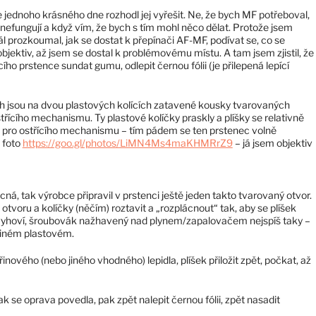
jednoho krásného dne rozhodl jej vyřešit. Ne, že bych MF potřeboval,
i nefungují a když vím, že bych s tím mohl něco dělat. Protože jsem
ál prozkoumal, jak se dostat k přepínači AF-MF, podívat se, co se
objektiv, až jsem se dostal k problémovému místu. A tam jsem zjistil, že
cího prstence sundat gumu, odlepit černou fólii (je přilepená lepící
ých jsou na dvou plastových kolících zatavené kousky tvarovaných
ostřícího mechanismu. Ty plastové kolíčky praskly a plíšky se relativně
 pro ostřícího mechanismu – tím pádem se ten prstenec volně
z foto
https://goo.gl/photos/LiMN4Ms4maKHMRrZ9
– já jsem objektiv
ná, tak výrobce připravil v prstenci ještě jeden takto tvarovaný otvor.
 otvoru a kolíčky (něčím) roztavit a „rozplácnout“ tak, aby se plíšek
vyhoví, šroubovák nažhavený nad plynem/zapalovačem nejspíš taky –
jiném plastovém.
řinového (nebo jiného vhodného) lepidla, plíšek přiložit zpět, počkat, až
k se oprava povedla, pak zpět nalepit černou fólii, zpět nasadit