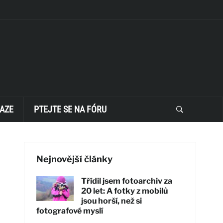
AZE
PTEJTE SE NA FÓRU
Nejnovější články
Třídil jsem fotoarchiv za
20 let: A fotky z mobilů
jsou horší, než si
fotografové myslí