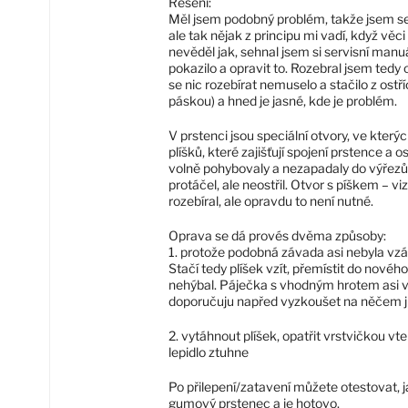
Řešení:
Měl jsem podobný problém, takže jsem se 
ale tak nějak z principu mi vadí, když věc
nevěděl jak, sehnal jsem si servisní manu
pokazilo a opravit to. Rozebral jsem tedy 
se nic rozebírat nemuselo a stačilo z ostří
páskou) a hned je jasné, kde je problém.
V prstenci jsou speciální otvory, ve kter
plíšků, které zajišťují spojení prstence a 
volně pohybovaly a nezapadaly do výřezů
protáčel, ale neostřil. Otvor s píškem – vi
rozebíral, ale opravdu to není nutné.
Oprava se dá provés dvěma způsoby:
1. protože podobná závada asi nebyla vzác
Stačí tedy plíšek vzít, přemístit do nového
nehýbal. Páječka s vhodným hrotem asi 
doporučuju napřed vyzkoušet na něčem 
2. vytáhnout plíšek, opatřit vrstvičkou vte
lepidlo ztuhne
Po přilepení/zatavení můžete otestovat, ja
gumový prstenec a je hotovo.