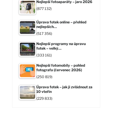
Nejlepší fotoaparáty – jaro 2026
(877 132)
Úprava fotek online – přehled
nejlepších…
(517 356)
Nejlepší programy na úpravu
fotek – velký…
(333 161)
Nejlepší fotomobily – pohled
fotografa (červenec 2026)
(250 819)
Úprava fotek – jak ji zvládnout za
10 vteřin
(229 833)