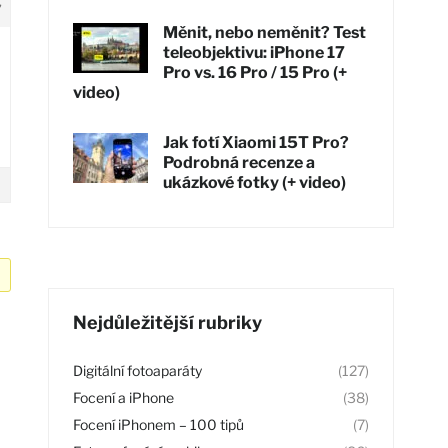
7
Měnit, nebo neměnit? Test
teleobjektivu: iPhone 17
Pro vs. 16 Pro / 15 Pro (+
video)
Jak fotí Xiaomi 15T Pro?
Podrobná recenze a
ukázkové fotky (+ video)
Nejdůležitější rubriky
Digitální fotoaparáty
(127)
Focení a iPhone
(38)
Focení iPhonem – 100 tipů
(7)