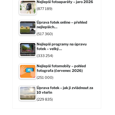
Nejlepší fotoaparáty – jaro 2026
(877 189)
Úprava fotek online – přehled
nejlepších…
(517 360)
Nejlepší programy na úpravu
fotek – velký…
(333 254)
Nejlepší fotomobily – pohled
fotografa (červenec 2026)
(251 000)
Úprava fotek – jak ji zvládnout za
10 vteřin
(229 835)