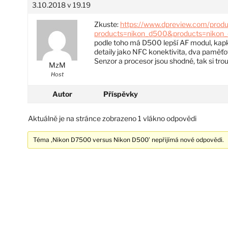
3.10.2018 v 19.19
Zkuste:
https://www.dpreview.com/produ
products=nikon_d500&products=nikon
podle toho má D500 lepší AF modul, kapku
detaily jako NFC konektivita, dva paměťov
Senzor a procesor jsou shodné, tak si tro
MzM
Host
Autor
Příspěvky
Aktuálně je na stránce zobrazeno 1 vlákno odpovědi
Téma ‚Nikon D7500 versus Nikon D500’ nepřijímá nové odpovědi.