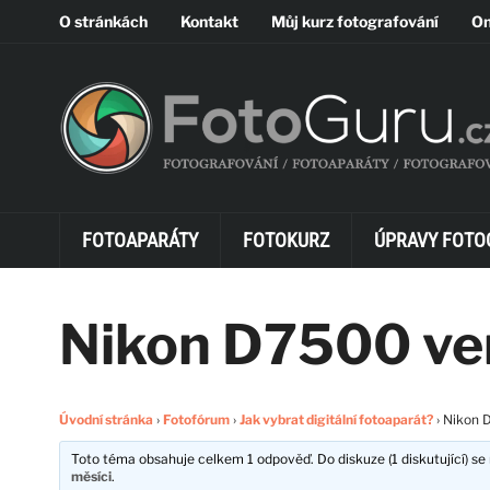
O stránkách
Kontakt
Můj kurz fotografování
On
FOTOAPARÁTY
FOTOKURZ
ÚPRAVY FOTO
Nikon D7500 ve
Úvodní stránka
›
Fotofórum
›
Jak vybrat digitální fotoaparát?
›
Nikon 
Toto téma obsahuje celkem 1 odpověď. Do diskuze (1 diskutující) se 
měsíci
.