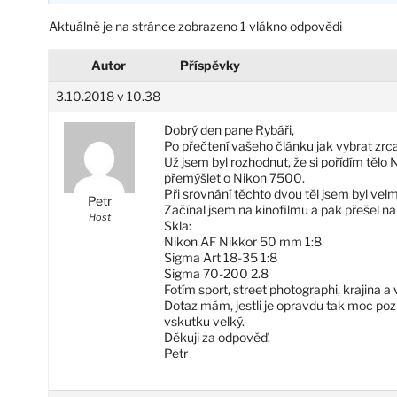
Aktuálně je na stránce zobrazeno 1 vlákno odpovědi
Autor
Příspěvky
3.10.2018 v 10.38
Dobrý den pane Rybáři,
Po přečtení vašeho článku jak vybrat zrca
Už jsem byl rozhodnut, že si pořídím těl
přemýšlet o Nikon 7500.
Při srovnání těchto dvou těl jsem byl ve
Petr
Začínal jsem na kinofilmu a pak přešel 
Host
Skla:
Nikon AF Nikkor 50 mm 1:8
Sigma Art 18-35 1:8
Sigma 70-200 2.8
Fotím sport, street photographi, krajina a 
Dotaz mám, jestli je opravdu tak moc pozn
vskutku velký.
Děkuji za odpověď.
Petr