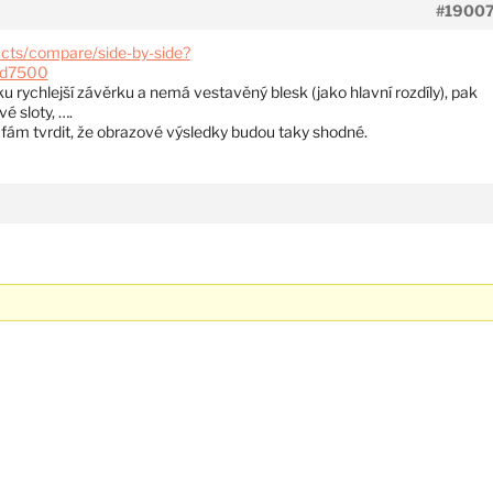
#1900
cts/compare/side-by-side?
_d7500
 rychlejší závěrku a nemá vestavěný blesk (jako hlavní rozdíly), pak
é sloty, ….
ufám tvrdit, že obrazové výsledky budou taky shodné.