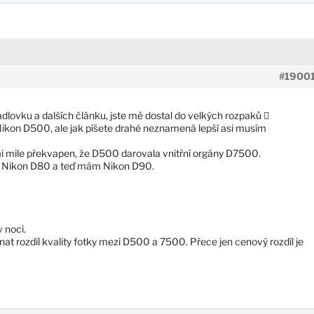
#1900
dlovku a dalších článku, jste mě dostal do velkých rozpaků 
o Nikon D500, ale jak píšete drahé neznamená lepší asi musím
lmi mile překvapen, že D500 darovala vnitřní orgány D7500.
na Nikon D80 a teď mám Nikon D90.
v noci.
at rozdíl kvality fotky mezi D500 a 7500. Přece jen cenový rozdíl je