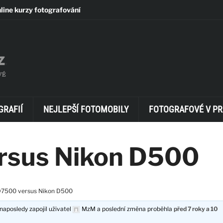
line kurzy fotografování
GRAFIÍ
NEJLEPŠÍ FOTOMOBILY
FOTOGRAFOVÉ V PR
rsus Nikon D500
D7500 versus Nikon D500
naposledy zapojil uživatel
MzM
a poslední změna proběhla
před 7 roky a 10