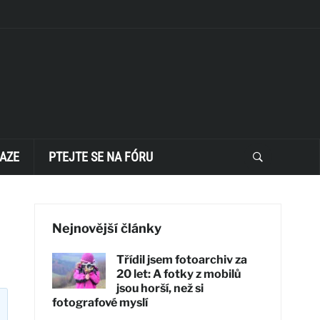
AZE
PTEJTE SE NA FÓRU
Nejnovější články
Třídil jsem fotoarchiv za
20 let: A fotky z mobilů
jsou horší, než si
fotografové myslí