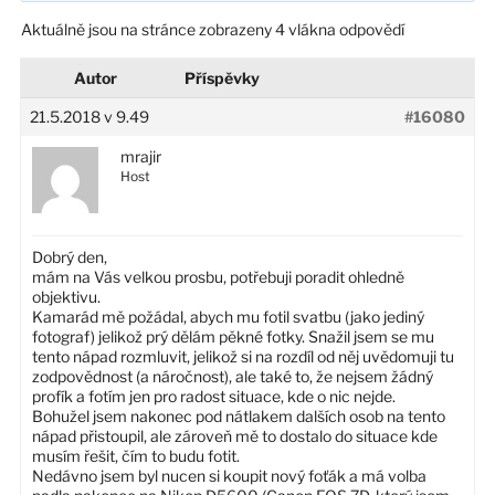
Aktuálně jsou na stránce zobrazeny 4 vlákna odpovědí
Autor
Příspěvky
21.5.2018 v 9.49
#16080
mrajir
Host
Dobrý den,
mám na Vás velkou prosbu, potřebuji poradit ohledně
objektivu.
Kamarád mě požádal, abych mu fotil svatbu (jako jediný
fotograf) jelikož prý dělám pěkné fotky. Snažil jsem se mu
tento nápad rozmluvit, jelikož si na rozdíl od něj uvědomuji tu
zodpovědnost (a náročnost), ale také to, že nejsem žádný
profík a fotím jen pro radost situace, kde o nic nejde.
Bohužel jsem nakonec pod nátlakem dalších osob na tento
nápad přistoupil, ale zároveň mě to dostalo do situace kde
musím řešit, čím to budu fotit.
Nedávno jsem byl nucen si koupit nový foťák a má volba