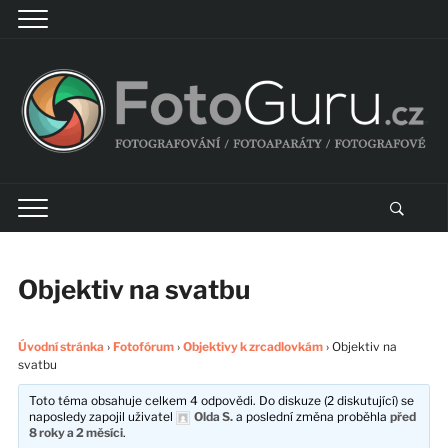
Objektiv na svatbu
Úvodní stránka
›
Fotofórum
›
Objektivy k zrcadlovkám
›
Objektiv na
svatbu
Toto téma obsahuje celkem 4 odpovědi. Do diskuze (2 diskutující) se
naposledy zapojil uživatel
Olda S.
a poslední změna proběhla
před
8 roky a 2 měsíci
.