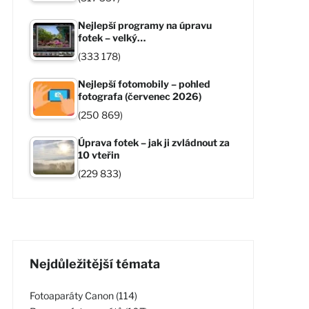
Nejlepší programy na úpravu
fotek – velký…
(333 178)
Nejlepší fotomobily – pohled
fotografa (červenec 2026)
(250 869)
Úprava fotek – jak ji zvládnout za
10 vteřin
(229 833)
Nejdůležitější témata
Fotoaparáty Canon (114)