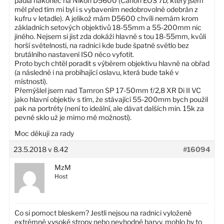
padla nakonec na Nikon D5600 (Canon EOS 7D, který jsem
měl před tím mi byl i s vybavením nedobrovolně odebrán z
kufru v letadle). A jelikož mám D5600 chvíli nemám krom
základních setových objektivů 18-55mm a 55-200mm nic
jiného. Nejsem si jist zda dokáži hlavně s tou 18-55mm, kvůli
horší světelnosti, na radnici kde bude špatné světlo bez
brutálního nastavení ISO něco vyfotit.
Proto bych chtěl poradit s výběrem objektivu hlavně na obřad
(a následně i na probíhající oslavu, která bude také v
místnosti).
Přemýšlel jsem nad Tamron SP 17-50mm f/2,8 XR Di II VC
jako hlavní objektiv s tím, že stávající 55-200mm bych použil
pak na portréty (není to ideální, ale dávat dalších min. 15k za
pevné sklo už je mimo mé možnosti).
Moc děkuji za rady
23.5.2018 v 8.42
#16094
MzM
Host
Co si pomoct bleskem? Jestli nejsou na radnici vyloženě
extrémně vysoké stropy nebo nevhodné barvy, mohlo by to