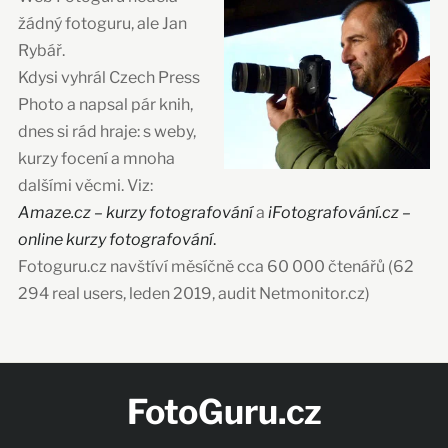
žádný fotoguru, ale Jan
Rybář.
Kdysi vyhrál Czech Press
Photo a napsal pár knih,
dnes si rád hraje: s weby,
kurzy focení a mnoha
dalšími věcmi. Viz:
Amaze.cz – kurzy fotografování
a
iFotografování.cz –
online kurzy fotografování
.
Fotoguru.cz navštíví měsíčně cca 60 000 čtenářů (62
294 real users, leden 2019, audit Netmonitor.cz)
FotoGuru.cz