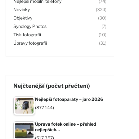
Nejlepší mobilní telefony
(74)
Novinky
(324)
Objektivy
(30)
Synology Photos
(7)
Tisk fotografií
(10)
Úpravy fotografií
(31)
Nejčtenější (počet přečtení)
Nejlepší fotoaparáty – jaro 2026
(877 144)
Úprava fotek online – přehled
nejlepších…
(517 357)