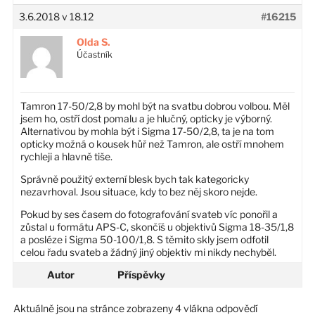
3.6.2018 v 18.12
#16215
Olda S.
Účastník
Tamron 17-50/2,8 by mohl být na svatbu dobrou volbou. Měl
jsem ho, ostří dost pomalu a je hlučný, opticky je výborný.
Alternativou by mohla být i Sigma 17-50/2,8, ta je na tom
opticky možná o kousek hůř než Tamron, ale ostří mnohem
rychleji a hlavně tiše.
Správně použitý externí blesk bych tak kategoricky
nezavrhoval. Jsou situace, kdy to bez něj skoro nejde.
Pokud by ses časem do fotografování svateb víc ponořil a
zůstal u formátu APS-C, skončíš u objektivů Sigma 18-35/1,8
a posléze i Sigma 50-100/1,8. S těmito skly jsem odfotil
celou řadu svateb a žádný jiný objektiv mi nikdy nechyběl.
Autor
Příspěvky
Aktuálně jsou na stránce zobrazeny 4 vlákna odpovědí