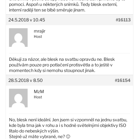
pomoci. Aspoň u některých snímků. Tedy blesk externí,
interní raději ten se blbě směruje jinam.
24.5.2018 v 10.45
#16113
mrajir
Host
Děkuji za názor, ale blesk na svatbu opravdu ne. Blesk
používám pouze pro potlačení protisvětla a to ještě v
momentech kdy si nemohu stoupnout jinak.
28.5.2018 v 8.50
#16154
MzM
Host
No, blesk není ideální. Jen jsem si vzpomněl na jednu svatbu,
kde byla tma jak v rohu a i s hodně světelnými objektivy ISO
lítalo do nebeských výšin.
Stejně už máte vybrané, ne? 🙂