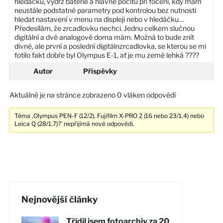
hledáčků, výdrž baterie a hlavně pocitu při focení, kdy mám
neustále podstatné parametry pod kontrolou bez nutnosti
hledat nastavení v menu na displeji nebo v hledáčku…
Předesílám, že zrcadlovku nechci. Jednu celkem slučnou
digitální a dvě analogové doma mám. Možná to bude znít
divně, ale první a poslední digitálnzrcadlovka, se kterou se mi
fotilo fakt dobře byl Olympus E-1, ať je mu země lehká ????
Autor
Příspěvky
Aktuálně je na stránce zobrazeno 0 vláken odpovědí
Téma ‚Olympus PEN-F (12/2), Fujifilm X-PRO 2 (16 nebo 23/1,4) nebo
Leica Q (28/1,7)?’ nepřijímá nové odpovědi.
Nejnovější články
Třídil jsem fotoarchiv za 20