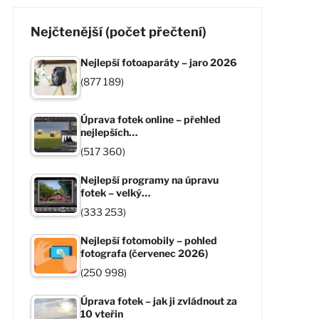
Nejčtenější (počet přečtení)
Nejlepší fotoaparáty – jaro 2026
(877 189)
Úprava fotek online – přehled
nejlepších…
(517 360)
Nejlepší programy na úpravu
fotek – velký…
(333 253)
Nejlepší fotomobily – pohled
fotografa (červenec 2026)
(250 998)
Úprava fotek – jak ji zvládnout za
10 vteřin