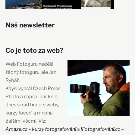
Náš newsletter
Co je toto za web?
Web Fotoguru nedělá
žádný fotoguru, ale Jan
Rybář.
Kdysi vyhrál Czech Press
Photo a napsal pár knih,
dnes si rád hraje: s weby,
kurzy focení a mnoha
dalšími věcmi. Viz:
Amaze.cz – kurzy fotografování
a
iFotografování.cz –