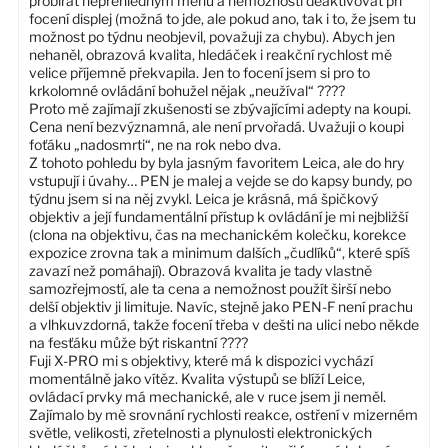
probírat nepřehledným menu a nemožností deaktivovat při
focení displej (možná to jde, ale pokud ano, tak i to, že jsem tu
možnost po týdnu neobjevil, považuji za chybu). Abych jen
nehaněl, obrazová kvalita, hledáček i reakční rychlost mě
velice příjemně překvapila. Jen to focení jsem si pro to
krkolomné ovládání bohužel nějak „neužíval“ ????
Proto mě zajímají zkušenosti se zbývajícími adepty na koupi.
Cena není bezvýznamná, ale není prvořadá. Uvažuji o koupi
foťáku „nadosmrti“, ne na rok nebo dva.
Z tohoto pohledu by byla jasným favoritem Leica, ale do hry
vstupují i úvahy… PEN je malej a vejde se do kapsy bundy, po
týdnu jsem si na něj zvykl. Leica je krásná, má špičkový
objektiv a její fundamentální přístup k ovládání je mi nejbližší
(clona na objektivu, čas na mechanickém kolečku, korekce
expozice zrovna tak a minimum dalších „čudlíků“, které spíš
zavazí než pomáhají). Obrazová kvalita je tady vlastně
samozřejmostí, ale ta cena a nemožnost použít širší nebo
delší objektiv ji limituje. Navíc, stejně jako PEN-F není prachu
a vlhkuvzdorná, takže focení třeba v dešti na ulici nebo někde
na fesťáku může být riskantní ????
Fuji X-PRO mi s objektivy, které má k dispozici vychází
momentálně jako vítěz. Kvalita výstupů se blíží Leice,
ovládací prvky má mechanické, ale v ruce jsem ji neměl.
Zajímalo by mě srovnání rychlosti reakce, ostření v mizerném
světle, velikosti, zřetelnosti a plynulosti elektronických