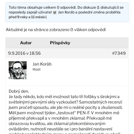
Toto téma obsahuje celkem 0 odpovědí. Do diskuze (1 diskutující) se
naposledy zapojil uživatel
Jan Koráb
a poslední změna proběhla
před 9 roky a 11 měsíci
.
Aktuálně je na stránce zobrazeno 0 vláken odpovědí
Autor
Příspěvky
9.9.2016 v 18.56
#7349
Jan Koráb
Host
Dobrý den.
Je tady někdo, kdo měl možnost tato tři foťáky s širokými a
světelnými pevnými skly vyzkoušet? Samostatných recenzí
jsem pročetl spoustu, ale jde mi o reálné pocity a zkušenosti.
Měl jsem možnost týden „testovat“ PEN-F. V mnohém mě
příjemně překvapil a v mnohém zklamal. Překvapil mě
obrazovou kvalitou, ale zklamal překombinovaným
ovládáním, nutností neustále se i pro banální nastavení