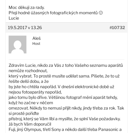
Moc děkuji za rady.
Přeji hodně úžasných fotografických momentů 🙂
Lucie
19.5.2017 v 13.26
#10732
Aleš
Host
Zdravím Lucie, nikdo za Vás z toho Vašeho seznamu aparátů
nemůže rozhodnout,
který vybrat. To prostě musíte udělat sama. Píšete, že to už
řešíte delší dobu, a že
by jste ho chtěla napořád. V dnešní elektronické době už
nejsou fotoaparáty napořád,
jako tomu bylo dříve. Většinou fotograf mění aparát tehdy,
když ho začne v něčem
omezovat. Někdy to nemusí přijít nikdy, jindy třeba za rok. Tak
si prostě pořiďte
přístroj, který se Vám líbí a myslíte, že splní Vaše požadavky.
Já bych Vám doporučil
Fuji, jiný Olympus, třetí Sony a někdo další třeba Panasonic a