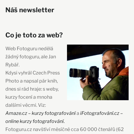
Náš newsletter
Co je toto za web?
Web Fotoguru nedělá
žádný fotoguru, ale Jan
Rybář.
Kdysi vyhrál Czech Press
Photo a napsal pár knih,
dnes si rád hraje: s weby,
kurzy focení a mnoha
dalšími věcmi. Viz:
Amaze.cz – kurzy fotografování
a
iFotografování.cz –
online kurzy fotografování
.
Fotoguru.cz navštíví měsíčně cca 60 000 čtenářů (62