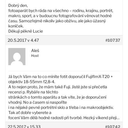
Dobrý den,
fotoaparát bych ráda na všechno – rodinu, krajinu, portrét,
makro, sport, a v budoucnu fotografování věnovat hodně
času. Samozřejmě nikoliv jako obživu, ale jako úžasný
koníček.
Děkuji pěkně Lucie
20.5.2017 v 4.47
#10737
Aleš
Host
Já bych Vám na to co míníte fotit doporučil FujiflmX-T20 +
objektiv 18-55mm f2,8-4.
A to nejen proto, že mám také Fuji. Jistě jste si přečetla
recenzi p. Rybáře na těchto
stránkách o tomto aparátu a tak víte, že je doporučení
vhodný. No a časem si naspoříte
i na nějaké pevné portrétní sklo a třeba i na makroobjektiv.
Tak ať dobře vyberete a
focení Vám dělá hodně radosti při tvorbě. Hezký víkend přeji…
22.5.2017 v 15.33
#10742