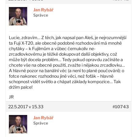
Jan Rybář
Správce
Lucie, zdravím… Z těch, jak napsal pan Aleš, je nejrozumnější
ta Fuji X-T20, ale obecně podobné rozhodování má mnohé
chytáky – k Fujilmům a vůbec čemukoliv ne-
zrcadlovkovému je těžké dokupovat další objektivy, což
může být docela problém… Tedy pokud opravdu začínáte a
chcete vše na obecné použití, zvažte i nějakou zrcadlovku…
A hlavně pozor na banální věc (a není to plané poučování): o
fotce nakonec rozhodnou jiné věci, než foťák – hlavně
schopnost vidět světlo a chápat základy kompozice… Tak
držím palce!
JR
22.5.2017 v 15.33
#10743
Jan Rybář
Správce