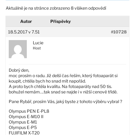
Aktuálně je na stránce zobrazeno 8 vláken odpovědí
Autor
Příspěvky
18.5.2017 v 7.51
#10728
Lucie
Host
Dobrý den,
moc prosím o radu. Již delší čas řeším, který fotoaparát si
koupit, chtěla bych ho snad mít napořád.
A proto bych chtěla kvalitu. Na fotoaparáty nad 50 tis.
bohužel nemám….tak snad se najde i v nižší cenové třídě.
Pane Rybář, prosím Vás, jaký byste z tohoto výběru vybral ?
Olympus PEN E-PL8
Olympus E-M10 II
Olympus E-M1
Olympus E-P5
FUJIFILM X-T20