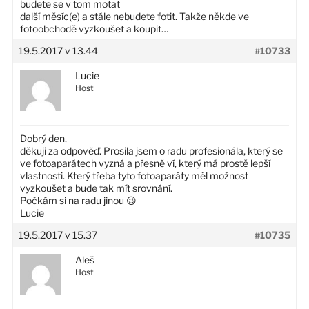
budete se v tom motat
další měsíc(e) a stále nebudete fotit. Takže někde ve
fotoobchodě vyzkoušet a koupit…
19.5.2017 v 13.44
#10733
Lucie
Host
Dobrý den,
děkuji za odpověď. Prosila jsem o radu profesionála, který se
ve fotoaparátech vyzná a přesně ví, který má prostě lepší
vlastnosti. Který třeba tyto fotoaparáty měl možnost
vyzkoušet a bude tak mít srovnání.
Počkám si na radu jinou 😉
Lucie
19.5.2017 v 15.37
#10735
Aleš
Host