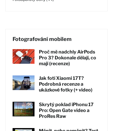
Fotografování mobilem
Proč mě nadchly AirPods
Pro 3? Dokonale dělají, co
mají (recenze)
Jak fotí Xiaomi 17T?
Podrobná recenze a
ukázkové fotky (+ video)
Skrytý poklad iPhonu 17
Pro: Open Gate video a
ProRes Raw
Měnit, nebo neměnit? Test