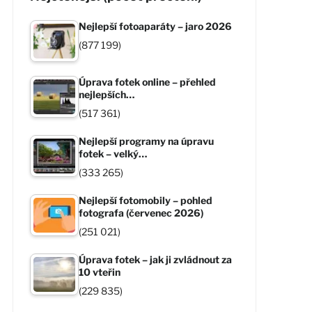
Nejlepší fotoaparáty – jaro 2026
(877 199)
Úprava fotek online – přehled
nejlepších…
(517 361)
Nejlepší programy na úpravu
fotek – velký…
(333 265)
Nejlepší fotomobily – pohled
fotografa (červenec 2026)
(251 021)
Úprava fotek – jak ji zvládnout za
10 vteřin
(229 835)