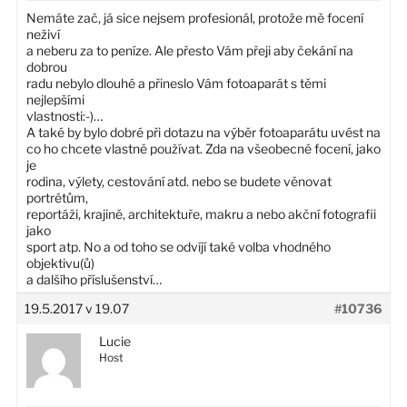
Nemáte zač, já sice nejsem profesionál, protože mě focení
neživí
a neberu za to peníze. Ale přesto Vám přeji aby čekání na
dobrou
radu nebylo dlouhé a přineslo Vám fotoaparát s těmi
nejlepšími
vlastnosti:-)…
A také by bylo dobré při dotazu na výběr fotoaparátu uvést na
co ho chcete vlastně používat. Zda na všeobecné focení, jako
je
rodina, výlety, cestování atd. nebo se budete věnovat
portrétům,
reportáži, krajině, architektuře, makru a nebo akční fotografii
jako
sport atp. No a od toho se odvíjí také volba vhodného
objektivu(ů)
a dalšího příslušenství…
19.5.2017 v 19.07
#10736
Lucie
Host