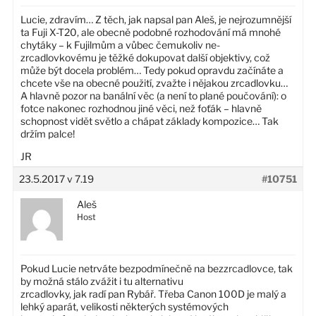
Lucie, zdravím… Z těch, jak napsal pan Aleš, je nejrozumnější
ta Fuji X-T20, ale obecně podobné rozhodování má mnohé
chytáky – k Fujilmům a vůbec čemukoliv ne-
zrcadlovkovému je těžké dokupovat další objektivy, což
může být docela problém… Tedy pokud opravdu začínáte a
chcete vše na obecné použití, zvažte i nějakou zrcadlovku…
A hlavně pozor na banální věc (a není to plané poučování): o
fotce nakonec rozhodnou jiné věci, než foťák – hlavně
schopnost vidět světlo a chápat základy kompozice… Tak
držím palce!
JR
23.5.2017 v 7.19
#10751
Aleš
Host
Pokud Lucie netrváte bezpodmínečně na bezzrcadlovce, tak
by možná stálo zvážit i tu alternativu
zrcadlovky, jak radí pan Rybář. Třeba Canon 100D je malý a
lehký aparát, velikosti některých systémových