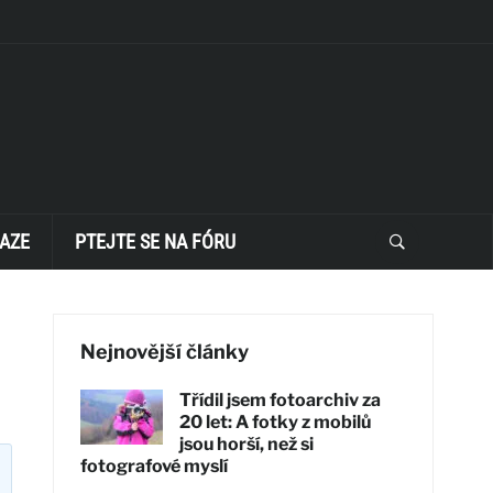
AZE
PTEJTE SE NA FÓRU
Nejnovější články
Třídil jsem fotoarchiv za
20 let: A fotky z mobilů
jsou horší, než si
fotografové myslí