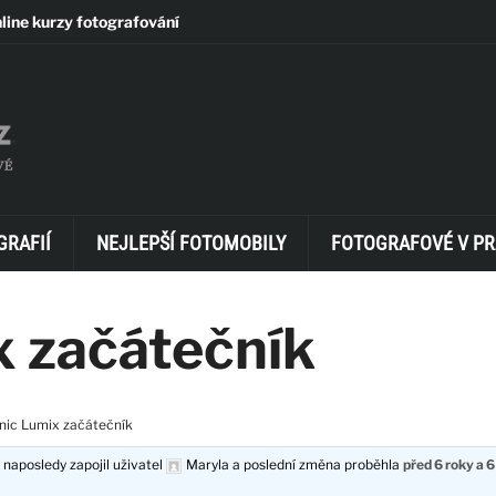
line kurzy fotografování
GRAFIÍ
NEJLEPŠÍ FOTOMOBILY
FOTOGRAFOVÉ V PR
 začátečník
nic Lumix začátečník
 naposledy zapojil uživatel
Maryla
a poslední změna proběhla
před 6 roky a 6