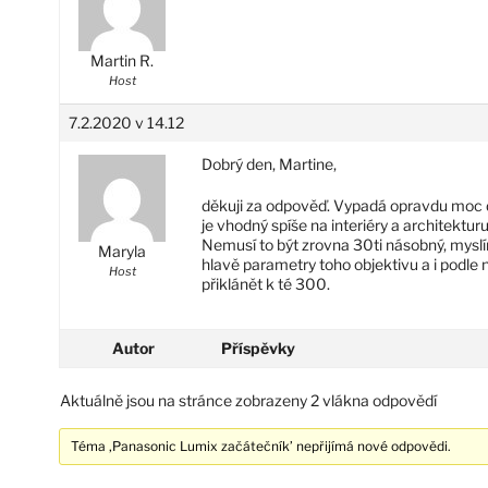
Martin R.
Host
7.2.2020 v 14.12
Dobrý den, Martine,
děkuji za odpověď. Vypadá opravdu moc d
je vhodný spíše na interiéry a architektu
Nemusí to být zrovna 30ti násobný, myslím
Maryla
hlavě parametry toho objektivu a i podle
Host
přiklánět k té 300.
Autor
Příspěvky
Aktuálně jsou na stránce zobrazeny 2 vlákna odpovědí
Téma ‚Panasonic Lumix začátečník’ nepřijímá nové odpovědi.