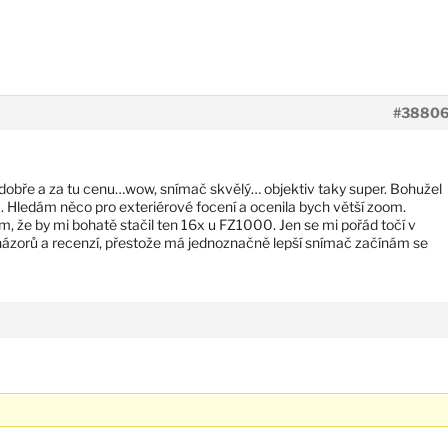
#3880
obře a za tu cenu…wow, snímač skvělý… objektiv taky super. Bohužel
ru. Hledám něco pro exteriérové focení a ocenila bych větší zoom.
, že by mi bohatě stačil ten 16x u FZ1000. Jen se mi pořád točí v
 názorů a recenzí, přestože má jednoznačně lepší snímač začínám se