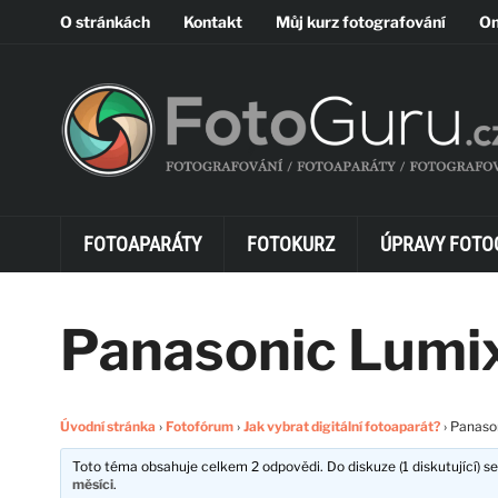
O stránkách
Kontakt
Můj kurz fotografování
On
FOTOAPARÁTY
FOTOKURZ
ÚPRAVY FOTO
Panasonic Lumix
Úvodní stránka
›
Fotofórum
›
Jak vybrat digitální fotoaparát?
›
Panaso
Toto téma obsahuje celkem 2 odpovědi. Do diskuze (1 diskutující) se
měsíci
.