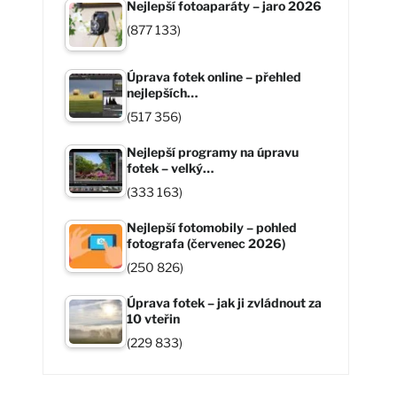
Nejlepší fotoaparáty – jaro 2026
(877 133)
Úprava fotek online – přehled
nejlepších…
(517 356)
Nejlepší programy na úpravu
fotek – velký…
(333 163)
Nejlepší fotomobily – pohled
fotografa (červenec 2026)
(250 826)
Úprava fotek – jak ji zvládnout za
10 vteřin
(229 833)