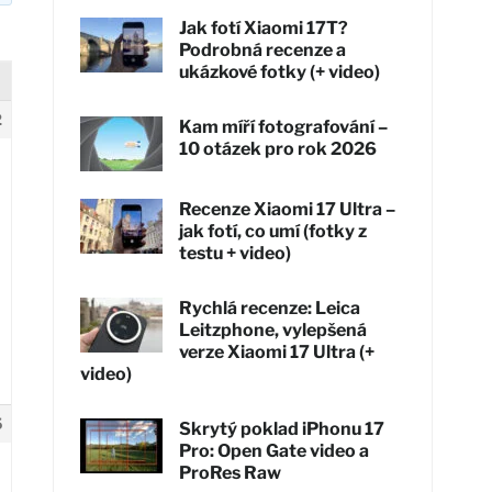
Jak fotí Xiaomi 17T?
Podrobná recenze a
ukázkové fotky (+ video)
2
Kam míří fotografování –
10 otázek pro rok 2026
Recenze Xiaomi 17 Ultra –
jak fotí, co umí (fotky z
testu + video)
Rychlá recenze: Leica
Leitzphone, vylepšená
verze Xiaomi 17 Ultra (+
video)
5
Skrytý poklad iPhonu 17
Pro: Open Gate video a
ProRes Raw