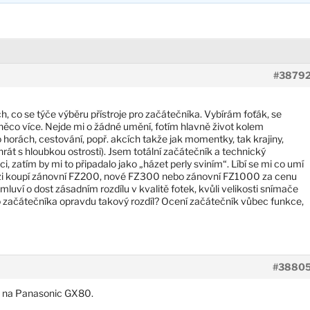
#3879
, co se týče výběru přístroje pro začátečníka. Vybírám foťák, se
ěco více. Nejde mi o žádné umění, fotím hlavně život kolem
horách, cestování, popř. akcích takže jak momentky, tak krajiny,
rát s hloubkou ostrosti). Jsem totální začátečník a technický
i, zatím by mi to připadalo jako „házet perly sviním“. Líbí se mi co umí
zi koupí zánovní FZ200, nové FZ300 nebo zánovní FZ1000 za cenu
luví o dost zásadním rozdílu v kvalitě fotek, kvůli velikosti snímače
 začátečníka opravdu takový rozdíl? Ocení začátečník vůbec funkce,
#3880
ř. na Panasonic GX80.