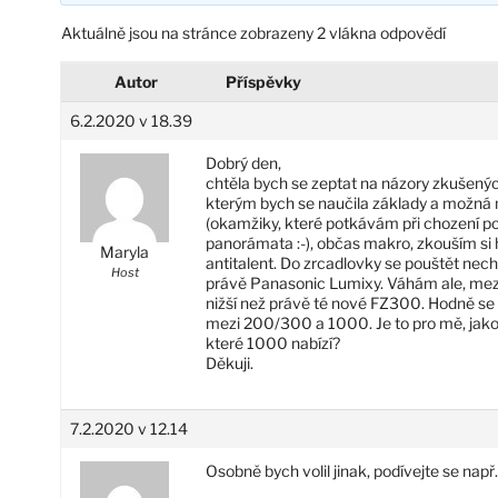
Aktuálně jsou na stránce zobrazeny 2 vlákna odpovědí
Autor
Příspěvky
6.2.2020 v 18.39
Dobrý den,
chtěla bych se zeptat na názory zkušených
kterým bych se naučila základy a možná n
(okamžiky, které potkávám při chození po 
panorámata :-), občas makro, zkouším si h
Maryla
antitalent. Do zrcadlovky se pouštět nechc
Host
právě Panasonic Lumixy. Váhám ale, me
nižší než právě té nové FZ300. Hodně se m
mezi 200/300 a 1000. Je to pro mě, jako
které 1000 nabízí?
Děkuji.
7.2.2020 v 12.14
Osobně bych volil jinak, podívejte se nap