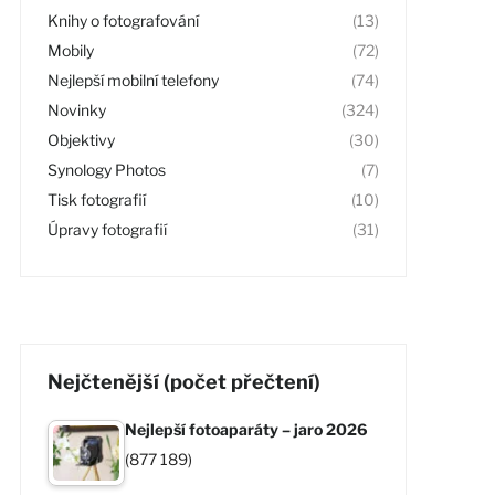
Knihy o fotografování
(13)
Mobily
(72)
Nejlepší mobilní telefony
(74)
Novinky
(324)
Objektivy
(30)
Synology Photos
(7)
Tisk fotografií
(10)
Úpravy fotografií
(31)
Nejčtenější (počet přečtení)
Nejlepší fotoaparáty – jaro 2026
(877 189)