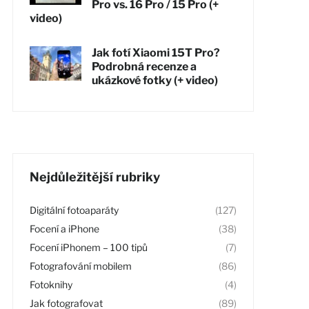
Pro vs. 16 Pro / 15 Pro (+
video)
Jak fotí Xiaomi 15T Pro?
Podrobná recenze a
ukázkové fotky (+ video)
Nejdůležitější rubriky
Digitální fotoaparáty
(127)
Focení a iPhone
(38)
Focení iPhonem – 100 tipů
(7)
Fotografování mobilem
(86)
Fotoknihy
(4)
Jak fotografovat
(89)