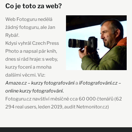
Co je toto za web?
Web Fotoguru nedělá
žádný fotoguru, ale Jan
Rybář.
Kdysi vyhrál Czech Press
Photo a napsal pár knih,
dnes si rád hraje: s weby,
kurzy focení a mnoha
dalšími věcmi. Viz:
Amaze.cz – kurzy fotografování
a
iFotografování.cz –
online kurzy fotografování
.
Fotoguru.cz navštíví měsíčně cca 60 000 čtenářů (62
294 real users, leden 2019, audit Netmonitor.cz)