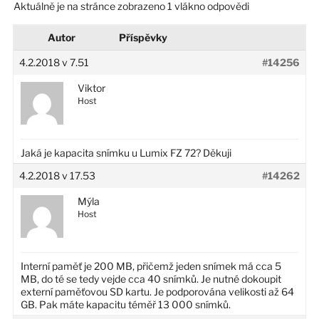
Aktuálně je na stránce zobrazeno 1 vlákno odpovědi
Autor
Příspěvky
4.2.2018 v 7.51
#14256
Viktor
Host
Jaká je kapacita snímku u Lumix FZ 72? Děkuji
4.2.2018 v 17.53
#14262
Mýla
Host
Interní paměť je 200 MB, přičemž jeden snímek má cca 5
MB, do té se tedy vejde cca 40 snímků. Je nutné dokoupit
externí paměťovou SD kartu. Je podporována velikosti až 64
GB. Pak máte kapacitu téměř 13 000 snímků.