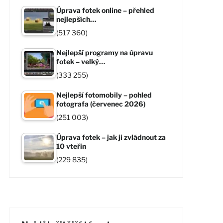
Úprava fotek online – přehled
nejlepších…
(517 360)
Nejlepší programy na úpravu
fotek – velký…
(333 255)
Nejlepší fotomobily – pohled
fotografa (červenec 2026)
(251 003)
Úprava fotek – jak ji zvládnout za
10 vteřin
(229 835)