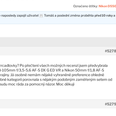
Označeno štítky:
Nikon D55
 naposledy zapojil uživatel
Tomáš
a poslední změna proběhla
před 10 roky a
#527
zrcadlovky? Po přečtení všech možných recenzí jsem předvybrala
8-105mm f/3,5-5,6 AF-S DX G ED VR a Nikon 50mm f/1,8 AF-S
krajiny. Já osobně nemám nějaké vyhraněné preference ohledně
dobné kategorii porovnala s nějakým podobným zaměřeným setem od
 budu moc ráda za pomocný názor. Moc děkuji
#527