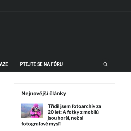
AZE
PTEJTE SE NA FÓRU
Nejnovější články
Třídil jsem fotoarchiv za
20 let: A fotky z mobilů
jsou horší, než si
fotografové myslí