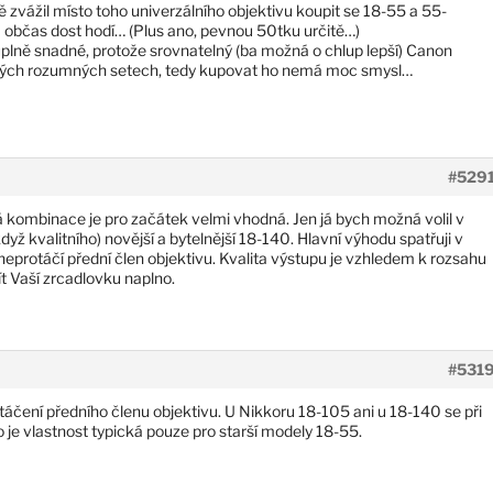
ě zvážil místo toho univerzálního objektivu koupit se 18-55 a 55-
a občas dost hodí… (Plus ano, pevnou 50tku určitě…)
plně snadné, protože srovnatelný (ba možná o chlup lepší) Canon
dných rozumných setech, tedy kupovat ho nemá moc smysl…
#529
 kombinace je pro začátek velmi vhodná. Jen já bych možná volil v
yž kvalitního) novější a bytelnější 18-140. Hlavní výhodu spatřuji v
 neprotáčí přední člen objektivu. Kvalita výstupu je vzhledem k rozsahu
t Vaší zrcadlovku naplno.
#531
čení předního členu objektivu. U Nikkoru 18-105 ani u 18-140 se při
o je vlastnost typická pouze pro starší modely 18-55.