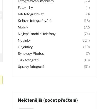
Fotografování mobilem
(86)
Fotoknihy
(4)
Jak fotografovat
(89)
8
Knihy o fotografování
(13)
Mobily
(72)
Nejlepší mobilní telefony
(74)
Novinky
(324)
Objektivy
(30)
Synology Photos
(7)
Tisk fotografií
(10)
Úpravy fotografií
(31)
Nejčtenější (počet přečtení)