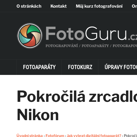
O stránkách
Kontakt
Můj kurz fotografování
On
FOTOAPARÁTY
FOTOKURZ
ÚPRAVY FOTO
Pokročilá zrcadl
Nikon
Úvodní stránka
›
Fotofórum
›
Jak vybrat digitální fotoaparát?
›
Pokroči