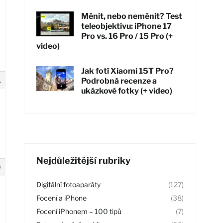
Měnit, nebo neměnit? Test
teleobjektivu: iPhone 17
Pro vs. 16 Pro / 15 Pro (+
video)
Jak fotí Xiaomi 15T Pro?
1
Podrobná recenze a
ukázkové fotky (+ video)
Nejdůležitější rubriky
9
Digitální fotoaparáty
(127)
Focení a iPhone
(38)
Focení iPhonem – 100 tipů
(7)