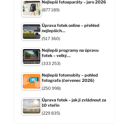
Nejlepší fotoaparáty – jaro 2026
(877 189)
Úprava fotek online – přehled
nejlepších…
(517 360)
Nejlepší programy na úpravu
fotek – velký…
(333 253)
Nejlepší fotomobily – pohled
fotografa (červenec 2026)
(250 998)
Úprava fotek – jak ji zvládnout za
10 vteřin
(229 835)