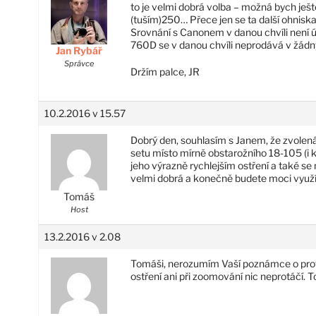
to je velmi dobrá volba – možná bych ješt
(tuším)250… Přece jen se ta další ohnisk
Srovnání s Canonem v danou chvíli není ú
760D se v danou chvíli neprodává v žá
Jan Rybář
Správce
Držím palce, JR
10.2.2016 v 15.57
Dobrý den, souhlasím s Janem, že zvolená
setu místo mírně obstarožního 18-105 (i kd
jeho výrazně rychlejším ostření a také se
velmi dobrá a konečně budete moci využí
Tomáš
Host
13.2.2016 v 2.08
Tomáši, nerozumím Vaší poznámce o protá
ostření ani při zoomování nic neprotáčí. T