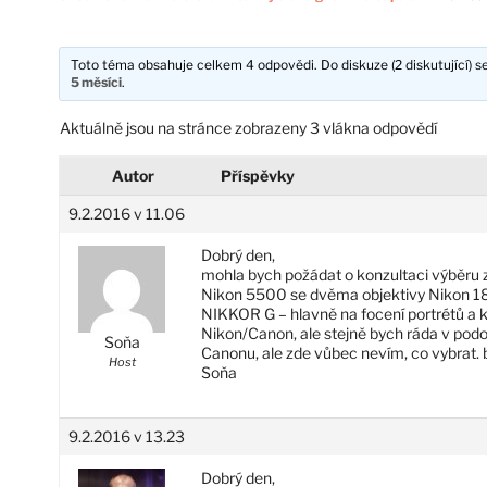
Toto téma obsahuje celkem 4 odpovědi. Do diskuze (2 diskutující) se
5 měsíci
.
Aktuálně jsou na stránce zobrazeny 3 vlákna odpovědí
Autor
Příspěvky
9.2.2016 v 11.06
Dobrý den,
mohla bych požádat o konzultaci výběru 
Nikon 5500 se dvěma objektivy Nikon 1
NIKKOR G – hlavně na focení portrétů a 
Nikon/Canon, ale stejně bych ráda v po
Soňa
Canonu, ale zde vůbec nevím, co vybrat.
Host
Soňa
9.2.2016 v 13.23
Dobrý den,