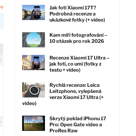
00
Jak fotí Xiaomi 17T?
Podrobná recenze a
ukázkové fotky (+ video)
Kam míří fotografování –
10 otázek pro rok 2026
Recenze Xiaomi 17 Ultra –
8
jak fotí, co umí (fotky z
testu + video)
Rychlá recenze: Leica
Leitzphone, vylepšená
verze Xiaomi 17 Ultra (+
video)
Skrytý poklad iPhonu 17
9
Pro: Open Gate video a
ProRes Raw