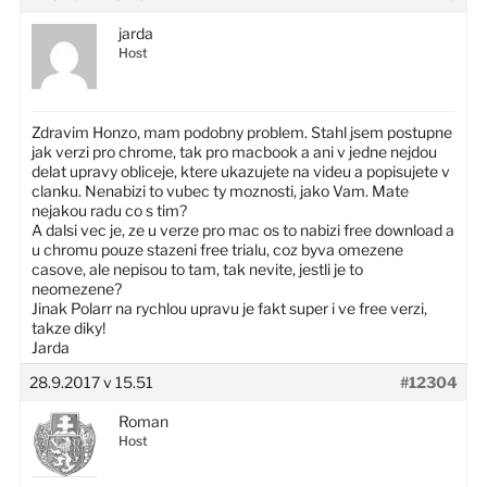
jarda
Host
Zdravim Honzo, mam podobny problem. Stahl jsem postupne
jak verzi pro chrome, tak pro macbook a ani v jedne nejdou
delat upravy obliceje, ktere ukazujete na videu a popisujete v
clanku. Nenabizi to vubec ty moznosti, jako Vam. Mate
nejakou radu co s tim?
A dalsi vec je, ze u verze pro mac os to nabizi free download a
u chromu pouze stazeni free trialu, coz byva omezene
casove, ale nepisou to tam, tak nevite, jestli je to
neomezene?
Jinak Polarr na rychlou upravu je fakt super i ve free verzi,
takze diky!
Jarda
28.9.2017 v 15.51
#12304
Roman
Host