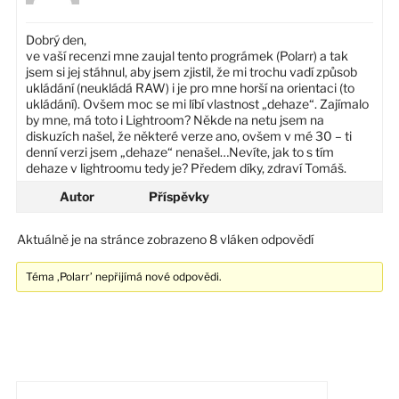
Dobrý den,
ve vaší recenzi mne zaujal tento prográmek (Polarr) a tak
jsem si jej stáhnul, aby jsem zjistil, že mi trochu vadí způsob
ukládání (neukládá RAW) i je pro mne horší na orientaci (to
ukládání). Ovšem moc se mi líbí vlastnost „dehaze“. Zajímalo
by mne, má toto i Lightroom? Někde na netu jsem na
diskuzích našel, že některé verze ano, ovšem v mé 30 – ti
denní verzi jsem „dehaze“ nenašel…Nevíte, jak to s tím
dehaze v lightroomu tedy je? Předem díky, zdraví Tomáš.
Autor
Příspěvky
Aktuálně je na stránce zobrazeno 8 vláken odpovědí
Téma ‚Polarr’ nepřijímá nové odpovědi.