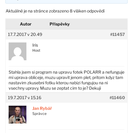
Aktuálně je na stránce zobrazeno 8 vláken odpovědí
Autor
Příspěvky
17.7.2017 v 20.49
#11457
Iris
Host
Stahla jsem si program na upravu fotek POLARR a nefunguje
mi uprava obliceje, muzu upravit jenom plet, pritom kdyz tam
nastavim zkusebni fotku kterou nabizi fungujou na ni
vsechny upravy. Muzu se zeptat cim to je? Dekuji
19.7.2017 v 15.16
#11460
Jan Rybář
Správce