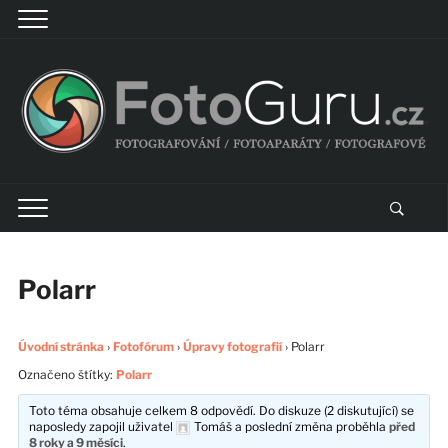
Polarr
Úvodní stránka
›
Fotofórum
›
Úpravy fotografií
›
Polarr
Označeno štítky:
Polarr
Toto téma obsahuje celkem 8 odpovědí. Do diskuze (2 diskutující) se
naposledy zapojil uživatel
Tomáš
a poslední změna proběhla
před
8 roky a 9 měsíci
.