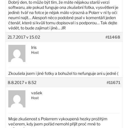
Dobrý den, to může být tím, že máte nějakou starší verzi
softwaru, ale pokud funguje ona zkušební fotka, vysvětlení je
jediné: tvář na fotce je nějak málo výrazná a Polarr v ní ty oči
neumí najít… Alespoň něco podobné psal v komentáři jeden
čtenář, které si kvůli tomu dopisoval i s podporou… Tak dejte
vědět, to bude zajímat i jiné… JR
21.7.2017 v 15.02
#11468
Iris
Host
Zkoušela jsem i jiné fotky a bohužel to nefunguje ani u jedné (
8.8.2017 v 8.52
#11671
vašek
Host
Moje zkušenost s Polarrem vykoupená hezky prožitým
večerem, kdy jsem pořád nemohl přijít proč mně to