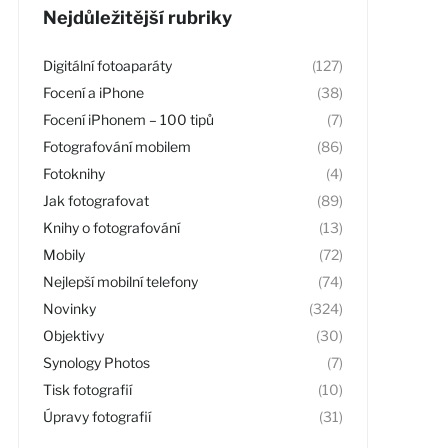
Nejdůležitější rubriky
Digitální fotoaparáty
(127)
Focení a iPhone
(38)
Focení iPhonem – 100 tipů
(7)
Fotografování mobilem
(86)
Fotoknihy
(4)
Jak fotografovat
(89)
Knihy o fotografování
(13)
Mobily
(72)
Nejlepší mobilní telefony
(74)
Novinky
(324)
Objektivy
(30)
Synology Photos
(7)
Tisk fotografií
(10)
Úpravy fotografií
(31)