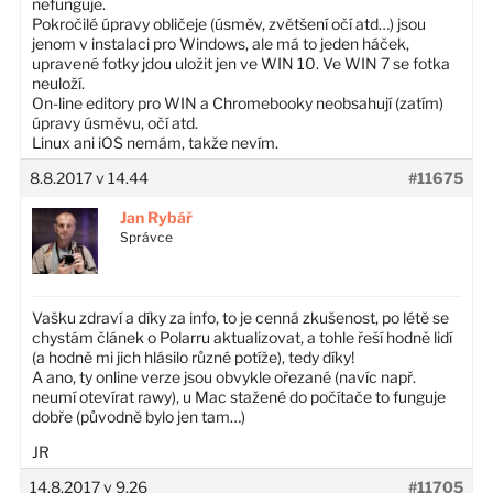
nefunguje.
Pokročilé úpravy obličeje (úsměv, zvětšení očí atd…) jsou
jenom v instalaci pro Windows, ale má to jeden háček,
upravené fotky jdou uložit jen ve WIN 10. Ve WIN 7 se fotka
neuloží.
On-line editory pro WIN a Chromebooky neobsahují (zatím)
úpravy úsměvu, očí atd.
Linux ani iOS nemám, takže nevím.
8.8.2017 v 14.44
#11675
Jan Rybář
Správce
Vašku zdraví a díky za info, to je cenná zkušenost, po létě se
chystám článek o Polarru aktualizovat, a tohle řeší hodně lidí
(a hodně mi jich hlásilo různé potíže), tedy díky!
A ano, ty online verze jsou obvykle ořezané (navíc např.
neumí otevírat rawy), u Mac stažené do počítače to funguje
dobře (původně bylo jen tam…)
JR
14.8.2017 v 9.26
#11705