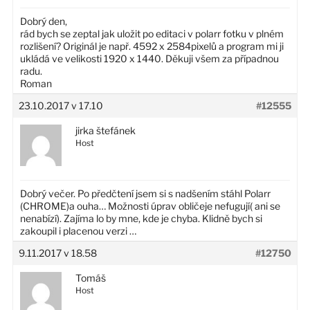
Dobrý den,
rád bych se zeptal jak uložit po editaci v polarr fotku v plném
rozlišení? Originál je např. 4592 x 2584pixelů a program mi ji
ukládá ve velikosti 1920 x 1440. Děkuji všem za případnou
radu.
Roman
23.10.2017 v 17.10
#12555
jirka štefánek
Host
Dobrý večer. Po předčtení jsem si s nadšením stáhl Polarr
(CHROME)a ouha… Možnosti úprav obličeje nefugují( ani se
nenabízí). Zajíma lo by mne, kde je chyba. Klidně bych si
zakoupil i placenou verzi …
9.11.2017 v 18.58
#12750
Tomáš
Host