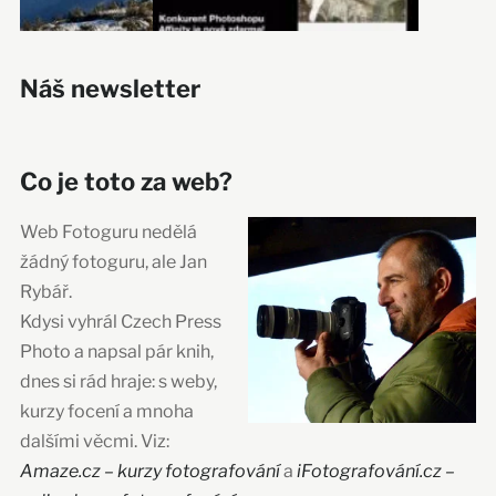
Náš newsletter
Co je toto za web?
Web Fotoguru nedělá
žádný fotoguru, ale Jan
Rybář.
Kdysi vyhrál Czech Press
Photo a napsal pár knih,
dnes si rád hraje: s weby,
kurzy focení a mnoha
dalšími věcmi. Viz:
Amaze.cz – kurzy fotografování
a
iFotografování.cz –