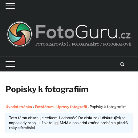
Popisky k fotografiím
Úvodní stránka
›
Fotofórum
›
Úpravy fotografií
›
Popisky k fotografiím
Toto téma obsahuje celkem 1 odpověď. Do diskuze (1 diskutující) se
naposledy zapojil uživatel
MzM
a poslední změna proběhla
před 6
roky a 9 měsíci
.