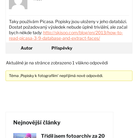
Taky používám Picasa. Popisky jsou uloženy v jeho databázi.
Dostat požadovaný výsledek nebude úplně triviální, ale začal
bych někde tady:
http://skisoo.com/blog/en/2013/how-to-
read-picasa-3-9-database-and-extract-faces/
Autor
Příspěvky
Aktuálně je na stránce zobrazeno 1 vlákno odpovědi
Téma ‚Popisky k fotografiím’ nepřijímá nové odpovědi.
Nejnovější články
Třídil jsem fotoarchiv za 20