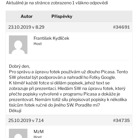
Aktuálně je na stránce zobrazeno 1 vlákno odpovědi
Autor
Příspěvky
23.10.2019 v 8.29
#34691
František Kydlíček
Host
Dobrý den,
Pro správu a úpravu fotek používám už dlouho Picasa. Tento
SW přestal být podporován a nahradil ho Fotky Google.
K téměř každé fotce si dělám popisek, jehož text se
zobrazuje při prezentaci. Hledám SW na úpravu fotek, který
přečte popisky vytvořené v programu Picasa a dokáže je
prezentovat. Nemám totiž sílu přepisovat popisky k několika
tisícům fotek ručně do jiného SW. Poradíte mi?
Děkuji
25.10.2019 v 7.14
#34735
MzM
Host