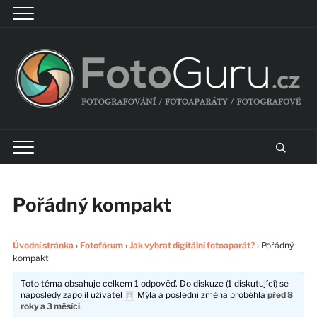
Pořádný kompakt
Úvodní stránka
›
Fotofórum
›
Jak vybrat digitální fotoaparát?
›
Pořádný
kompakt
Toto téma obsahuje celkem 1 odpověď. Do diskuze (1 diskutující) se
naposledy zapojil uživatel
Mýla
a poslední změna proběhla
před 8
roky a 3 měsíci
.