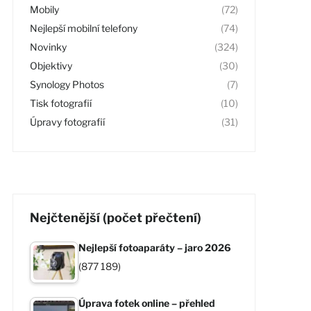
Mobily
(72)
Nejlepší mobilní telefony
(74)
Novinky
(324)
Objektivy
(30)
Synology Photos
(7)
Tisk fotografií
(10)
Úpravy fotografií
(31)
Nejčtenější (počet přečtení)
Nejlepší fotoaparáty – jaro 2026
(877 189)
Úprava fotek online – přehled