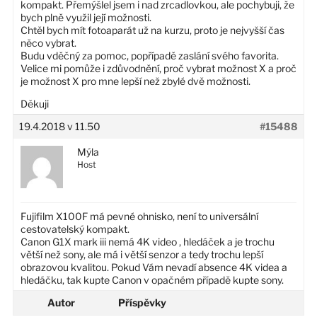
kompakt. Přemýšlel jsem i nad zrcadlovkou, ale pochybuji, že
bych plně využil její možnosti.
Chtěl bych mít fotoaparát už na kurzu, proto je nejvyšší čas
něco vybrat.
Budu vděčný za pomoc, popřípadě zaslání svého favorita.
Velice mi pomůže i zdůvodnění, proč vybrat možnost X a proč
je možnost X pro mne lepší než zbylé dvě možnosti.
Děkuji
19.4.2018 v 11.50
#15488
Mýla
Host
Fujifilm X100F má pevné ohnisko, není to universální
cestovatelský kompakt.
Canon G1X mark iii nemá 4K video , hledáček a je trochu
větší než sony, ale má i větší senzor a tedy trochu lepší
obrazovou kvalitou. Pokud Vám nevadí absence 4K videa a
hledáčku, tak kupte Canon v opačném případě kupte sony.
Autor
Příspěvky