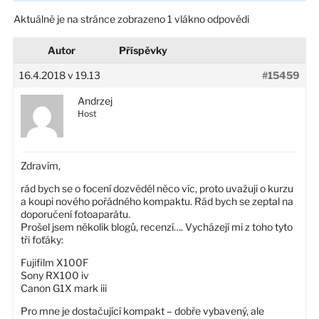
Aktuálně je na stránce zobrazeno 1 vlákno odpovědi
Autor
Příspěvky
16.4.2018 v 19.13
#15459
Andrzej
Host
Zdravím,
rád bych se o focení dozvěděl něco víc, proto uvažuji o kurzu
a koupi nového pořádného kompaktu. Rád bych se zeptal na
doporučení fotoaparátu.
Prošel jsem několik blogů, recenzí…. Vycházejí mi z toho tyto
tři foťáky:
Fujifilm X100F
Sony RX100 iv
Canon G1X mark iii
Pro mne je dostačující kompakt – dobře vybavený, ale