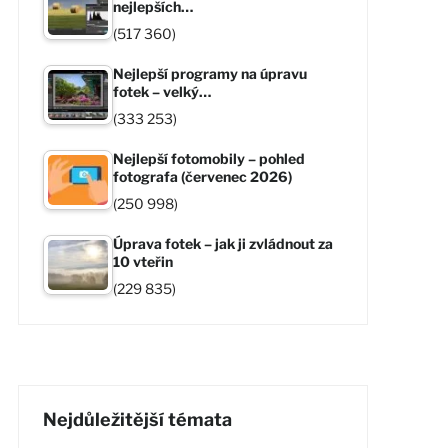
nejlepších…
(517 360)
Nejlepší programy na úpravu
fotek – velký…
(333 253)
Nejlepší fotomobily – pohled
fotografa (červenec 2026)
(250 998)
Úprava fotek – jak ji zvládnout za
10 vteřin
(229 835)
Nejdůležitější témata