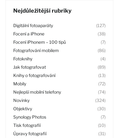
Nejdůležitější rubriky
Digitální fotoaparáty
(127)
Focení a iPhone
(38)
Focení iPhonem – 100 tipů
(7)
Fotografování mobilem
(86)
Fotoknihy
(4)
Jak fotografovat
(89)
Knihy o fotografování
(13)
Mobily
(72)
Nejlepší mobilní telefony
(74)
Novinky
(324)
Objektivy
(30)
Synology Photos
(7)
Tisk fotografií
(10)
Úpravy fotografií
(31)