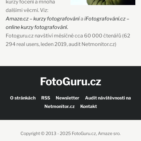
kurzy focení a mnoha
dalšími věcmi. Viz:
Amaze.cz – kurzy fotografování
a
iFotografování.cz –
online kurzy fotografování
.
Fotoguru.cz navštíví měsíčně cca 60 000 čtenářů (62
294 real users, leden 2019, audit Netmonitor.cz)
FotoGuru.cz
O stránkách
RSS
Newsletter
Audit návštěvnosti na
Netmonitor.cz
Kontakt
Copyright © 2013 - 2025 FotoGuru.cz, Amaze sro.