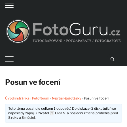
Posun ve focení
Úvodní stránka
›
Fotofórum
›
Nejrůznější otázky
›
Posun ve focení
Toto téma obsahuje celkem 1 odpověď. Do diskuze (2 diskutující) se
naposledy zapojil uživatel
Olda S.
a poslední změna proběhla
před
8 roky a 8 měsíci
.