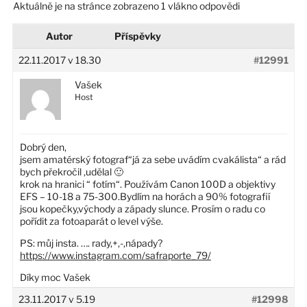
Aktuálně je na stránce zobrazeno 1 vlákno odpovědi
Autor
Příspěvky
22.11.2017 v 18.30
#12991
Vašek
Host
Dobrý den,
jsem amatérský fotograf“já za sebe uvádím cvakálista“ a rád
bych překročil ,udělal 🙂
krok na hranici “ fotím“. Používám Canon 100D a objektivy
EFS – 10-18 a 75-300.Bydlím na horách a 90% fotografií
jsou kopečky,východy a západy slunce. Prosím o radu co
pořídit za fotoaparát o level výše.
PS: můj insta. …. rady,+,-,nápady?
https://www.instagram.com/safraporte_79/
Díky moc Vašek
23.11.2017 v 5.19
#12998