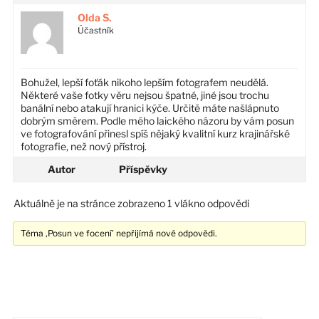
Olda S.
Účastník
Bohužel, lepší foťák nikoho lepším fotografem neudělá.
Některé vaše fotky věru nejsou špatné, jiné jsou trochu
banální nebo atakují hranici kýče. Určitě máte našlápnuto
dobrým směrem. Podle mého laického názoru by vám posun
ve fotografování přinesl spíš nějaký kvalitní kurz krajinářské
fotografie, než nový přístroj.
Autor
Příspěvky
Aktuálně je na stránce zobrazeno 1 vlákno odpovědi
Téma ‚Posun ve focení’ nepřijímá nové odpovědi.