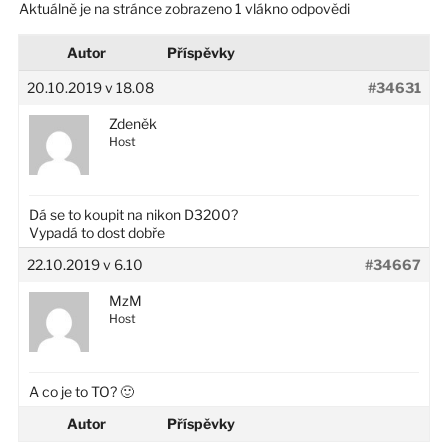
Aktuálně je na stránce zobrazeno 1 vlákno odpovědi
Autor
Příspěvky
20.10.2019 v 18.08
#34631
Zdeněk
Host
Dá se to koupit na nikon D3200?
Vypadá to dost dobře
22.10.2019 v 6.10
#34667
MzM
Host
A co je to TO? 🙂
Autor
Příspěvky