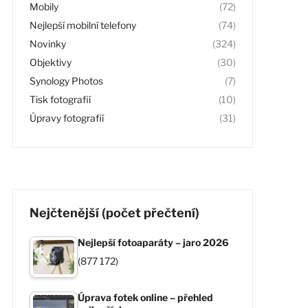
Mobily
(72)
Nejlepší mobilní telefony
(74)
Novinky
(324)
Objektivy
(30)
Synology Photos
(7)
Tisk fotografií
(10)
Úpravy fotografií
(31)
Nejčtenější (počet přečtení)
Nejlepší fotoaparáty – jaro 2026
(877 172)
Úprava fotek online – přehled