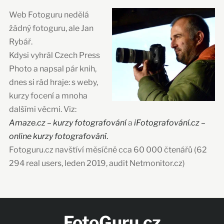
Web Fotoguru nedělá
žádný fotoguru, ale Jan
Rybář.
Kdysi vyhrál Czech Press
Photo a napsal pár knih,
dnes si rád hraje: s weby,
kurzy focení a mnoha
dalšími věcmi. Viz:
Amaze.cz – kurzy fotografování
a
iFotografování.cz –
online kurzy fotografování
.
Fotoguru.cz navštíví měsíčně cca 60 000 čtenářů (62
294 real users, leden 2019, audit Netmonitor.cz)
FotoGuru.cz