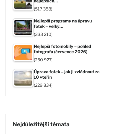
nejlepších…
(517 358)
Nejlepší programy na úpravu
fotek – velký…
(333 210)
Nejlepší fotomobily – pohled
fotografa (červenec 2026)
(250 927)
Úprava fotek – jak ji zvládnout za
10 vteřin
(229 834)
Nejdůležitější témata