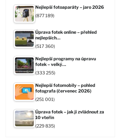
Nejlepší fotoaparáty – jaro 2026
(877 189)
Úprava fotek online – přehled
nejlepších…
(517 360)
Nejlepší programy na úpravu
fotek – velký…
(333 255)
Nejlepší fotomobily – pohled
fotografa (červenec 2026)
(251 001)
Úprava fotek – jak ji zvládnout za
10 vteřin
(229 835)