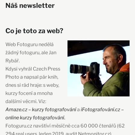
Náš newsletter
Co je toto za web?
Web Fotoguru nedělá
žádný fotoguru, ale Jan
Rybář.
Kdysi vyhrál Czech Press
Photo a napsal pár knih,
dnes si rád hraje: s weby,
kurzy focení a mnoha
dalšími věcmi. Viz:
Amaze.cz – kurzy fotografování
a
iFotografování.cz –
online kurzy fotografování
.
Fotoguru.cz navštíví měsíčně cca 60 000 čtenářů (62
294 real users, leden 2019, audit Netmonitor.cz)