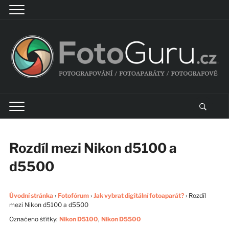
Rozdíl mezi Nikon d5100 a
d5500
Úvodní stránka
›
Fotofórum
›
Jak vybrat digitální fotoaparát?
›
Rozdíl
mezi Nikon d5100 a d5500
Označeno štítky:
Nikon D5100
,
Nikon D5500