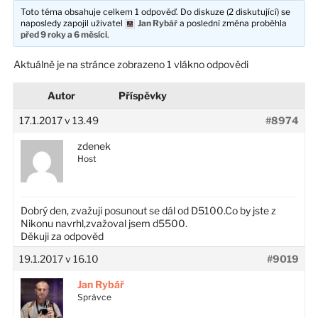
Toto téma obsahuje celkem 1 odpověď. Do diskuze (2 diskutující) se
naposledy zapojil uživatel
Jan Rybář
a poslední změna proběhla
před 9 roky a 6 měsíci
.
Aktuálně je na stránce zobrazeno 1 vlákno odpovědi
Autor
Příspěvky
17.1.2017 v 13.49
#8974
zdenek
Host
Dobrý den, zvažuji posunout se dál od D5100.Co by jste z
Nikonu navrhl,zvažoval jsem d5500.
Děkuji za odpověd
19.1.2017 v 16.10
#9019
Jan Rybář
Správce