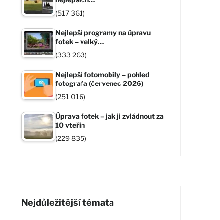
(517 361)
Nejlepší programy na úpravu
fotek – velký…
(333 263)
Nejlepší fotomobily – pohled
fotografa (červenec 2026)
(251 016)
Úprava fotek – jak ji zvládnout za
10 vteřin
(229 835)
Nejdůležitější témata