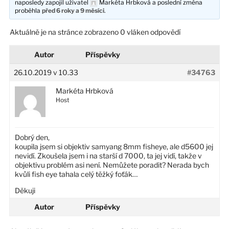
naposledy zapojil uživatel
Markéta Hrbková
a poslední změna
proběhla
před 6 roky a 9 měsíci
.
Aktuálně je na stránce zobrazeno 0 vláken odpovědí
Autor
Příspěvky
26.10.2019 v 10.33
#34763
Markéta Hrbková
Host
Dobrý den,
koupila jsem si objektiv samyang 8mm fisheye, ale d5600 jej
nevidí. Zkoušela jsem i na starší d 7000, ta jej vidí, takže v
objektivu problém asi není. Nemůžete poradit? Nerada bych
kvůli fish eye tahala celý těžký foťák…
Děkuji
Autor
Příspěvky