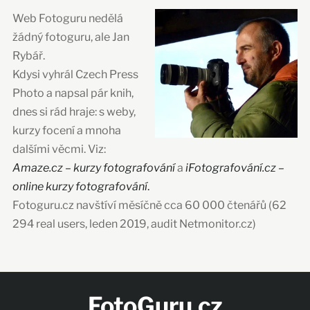
Web Fotoguru nedělá
žádný fotoguru, ale Jan
Rybář.
Kdysi vyhrál Czech Press
Photo a napsal pár knih,
dnes si rád hraje: s weby,
kurzy focení a mnoha
dalšími věcmi. Viz:
Amaze.cz – kurzy fotografování
a
iFotografování.cz –
online kurzy fotografování
.
Fotoguru.cz navštíví měsíčně cca 60 000 čtenářů (62
294 real users, leden 2019, audit Netmonitor.cz)
FotoGuru.cz