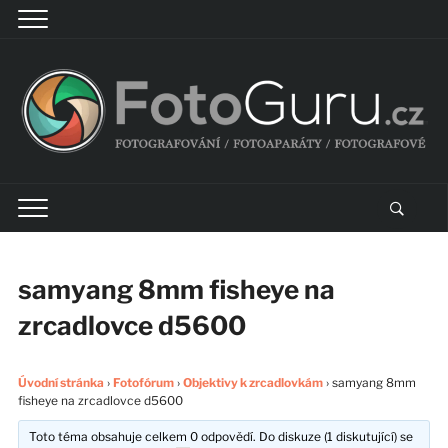
samyang 8mm fisheye na
zrcadlovce d5600
Úvodní stránka
›
Fotofórum
›
Objektivy k zrcadlovkám
›
samyang 8mm
fisheye na zrcadlovce d5600
Toto téma obsahuje celkem 0 odpovědí. Do diskuze (1 diskutující) se