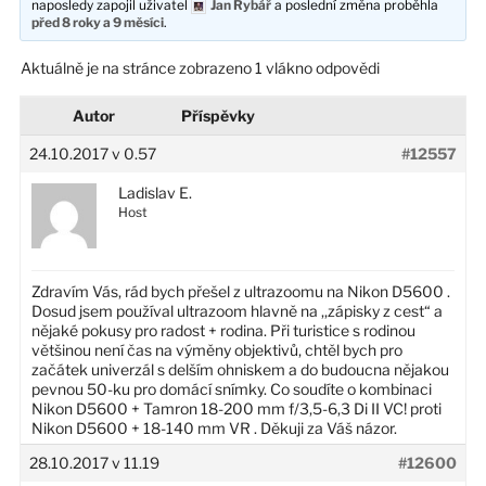
naposledy zapojil uživatel
Jan Rybář
a poslední změna proběhla
před 8 roky a 9 měsíci
.
Aktuálně je na stránce zobrazeno 1 vlákno odpovědi
Autor
Příspěvky
24.10.2017 v 0.57
#12557
Ladislav E.
Host
Zdravím Vás, rád bych přešel z ultrazoomu na Nikon D5600 .
Dosud jsem používal ultrazoom hlavně na ,,zápisky z cest“ a
nějaké pokusy pro radost + rodina. Při turistice s rodinou
většinou není čas na výměny objektivů, chtěl bych pro
začátek univerzál s delším ohniskem a do budoucna nějakou
pevnou 50-ku pro domácí snímky. Co soudíte o kombinaci
Nikon D5600 + Tamron 18-200 mm f/3,5-6,3 Di II VC! proti
Nikon D5600 + 18-140 mm VR . Děkuji za Váš názor.
28.10.2017 v 11.19
#12600