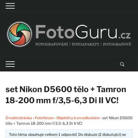
set Nikon D5600 tělo + Tamron
18-200 mm f/3,5-6,3 Di II VC!
Úvodní stránka
›
Fotofórum
›
Objektivy k zrcadlovkám
›
set Nikon D5600
tělo + Tamron 18-200 mm f/3,5-6,3 Di II VC!
Toto téma obsahuje celkem 1 odpověď. Do diskuze (2 diskutující) se