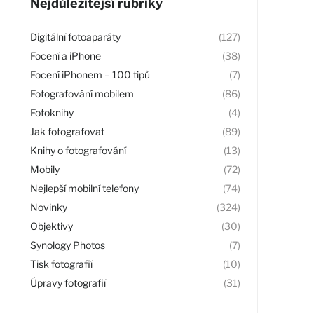
Nejdůležitější rubriky
Digitální fotoaparáty
(127)
Focení a iPhone
(38)
Focení iPhonem – 100 tipů
(7)
Fotografování mobilem
(86)
Fotoknihy
(4)
Jak fotografovat
(89)
Knihy o fotografování
(13)
Mobily
(72)
Nejlepší mobilní telefony
(74)
Novinky
(324)
Objektivy
(30)
Synology Photos
(7)
Tisk fotografií
(10)
Úpravy fotografií
(31)