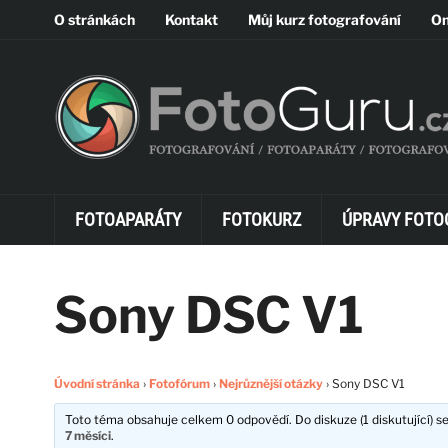
O stránkách
Kontakt
Můj kurz fotografování
On
FOTOAPARÁTY
FOTOKURZ
ÚPRAVY FOTO
Sony DSC V1
Úvodní stránka
›
Fotofórum
›
Nejrůznější otázky
›
Sony DSC V1
Toto téma obsahuje celkem 0 odpovědí. Do diskuze (1 diskutující) se
7 měsíci
.