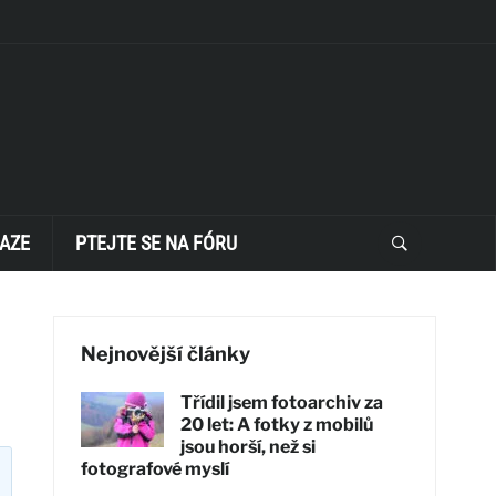
AZE
PTEJTE SE NA FÓRU
Nejnovější články
Třídil jsem fotoarchiv za
20 let: A fotky z mobilů
jsou horší, než si
fotografové myslí