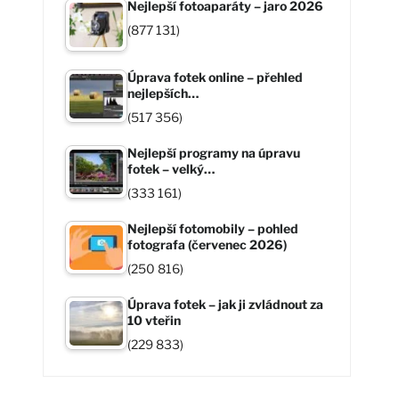
Nejlepší fotoaparáty – jaro 2026
(877 131)
Úprava fotek online – přehled
nejlepších…
(517 356)
Nejlepší programy na úpravu
fotek – velký…
(333 161)
Nejlepší fotomobily – pohled
fotografa (červenec 2026)
(250 816)
Úprava fotek – jak ji zvládnout za
10 vteřin
(229 833)