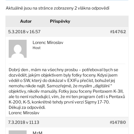
Aktuálně jsou na stránce zobrazeny 2 vlákna odpovědí
Autor
Příspěvky
5.3.2018 v 16.57
#14762
Lorenc Miroslav
Host
Dobrý den , mám na všechny prosbu – potřeboval bych se
dozvědět, jakým objektivem byly fotky foceny. Kdysi jsem
věděl o SW, který do dokázal v EXIFu přečíst, bohužel jej
nemohu nikde najít. Samozřejmě, že myslím „digitální “
objektivy, nikoliv manuály. Fotky jsou foceny Pentaxem K-3II,
ale to není rozhodující, vím, že mi ten program četl i s Pentaxů
K-200, K-5, konkrétně tehdy první verzi Sigmy 17-70.
Děkuji za odpovědi.
Lorenc Miroslav
7.3.2018 v 11.13
#14780
MzM