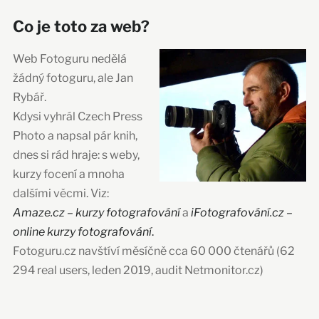
Co je toto za web?
Web Fotoguru nedělá
žádný fotoguru, ale Jan
Rybář.
Kdysi vyhrál Czech Press
Photo a napsal pár knih,
dnes si rád hraje: s weby,
kurzy focení a mnoha
dalšími věcmi. Viz:
Amaze.cz – kurzy fotografování
a
iFotografování.cz –
online kurzy fotografování
.
Fotoguru.cz navštíví měsíčně cca 60 000 čtenářů (62
294 real users, leden 2019, audit Netmonitor.cz)