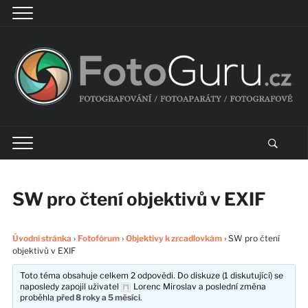
SW pro čtení objektivů v EXIF
Úvodní stránka
›
Fotofórum
›
Objektivy k zrcadlovkám
›
SW pro čtení
objektivů v EXIF
Toto téma obsahuje celkem 2 odpovědi. Do diskuze (1 diskutující) se
naposledy zapojil uživatel
Lorenc Miroslav
a poslední změna
proběhla
před 8 roky a 5 měsíci
.