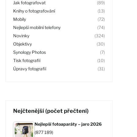
Jak fotografovat
(89)
Knihy o fotografování
(13)
Mobily
(72)
Nejlepší mobilní telefony
(74)
Novinky
(324)
Objektivy
(30)
Synology Photos
(7)
Tisk fotografií
(10)
Úpravy fotografií
(31)
Nejčtenější (počet přečtení)
Nejlepší fotoaparáty – jaro 2026
(877 189)