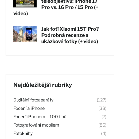
teleobjektivu: iPhone 17
Pro vs. 16 Pro / 15 Pro (+
video)
Jak fotí Xiaomi 15T Pro?
Podrobná recenze a
ukázkové fotky (+ video)
Nejdůležitější rubriky
Digitální fotoaparáty
(127)
Focení a iPhone
(38)
Focení iPhonem – 100 tipů
(7)
Fotografování mobilem
(86)
Fotoknihy
(4)