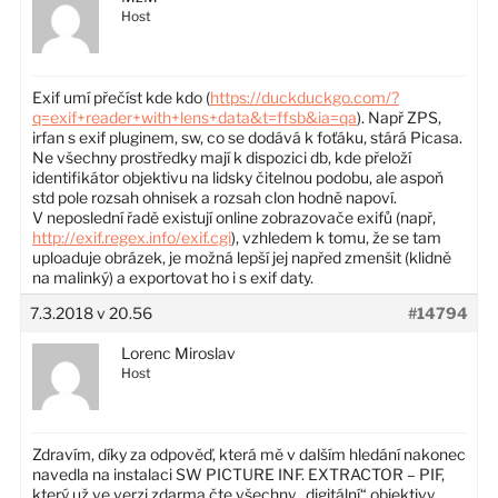
Host
Exif umí přečíst kde kdo (
https://duckduckgo.com/?
q=exif+reader+with+lens+data&t=ffsb&ia=qa
). Např ZPS,
irfan s exif pluginem, sw, co se dodává k foťáku, stárá Picasa.
Ne všechny prostředky mají k dispozici db, kde přeloží
identifikátor objektivu na lidsky čitelnou podobu, ale aspoň
std pole rozsah ohnisek a rozsah clon hodně napoví.
V neposlední řadě existují online zobrazovače exifů (např,
http://exif.regex.info/exif.cgi
), vzhledem k tomu, že se tam
uploaduje obrázek, je možná lepší jej napřed zmenšit (klidně
na malinký) a exportovat ho i s exif daty.
7.3.2018 v 20.56
#14794
Lorenc Miroslav
Host
Zdravím, díky za odpověď, která mě v dalším hledání nakonec
navedla na instalaci SW PICTURE INF. EXTRACTOR – PIF,
který už ve verzi zdarma čte všechny „digitální“ objektivy.