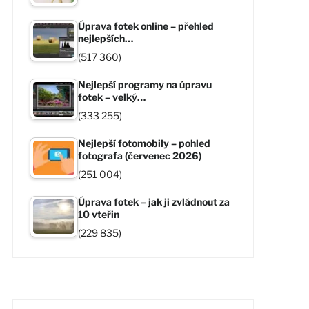
Úprava fotek online – přehled
nejlepších…
(517 360)
Nejlepší programy na úpravu
fotek – velký…
(333 255)
Nejlepší fotomobily – pohled
fotografa (červenec 2026)
(251 004)
Úprava fotek – jak ji zvládnout za
10 vteřin
(229 835)