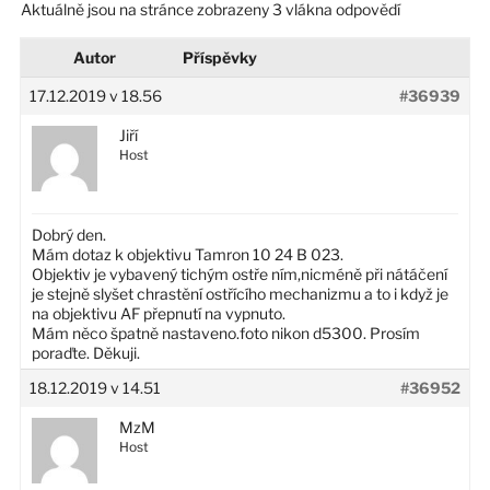
Aktuálně jsou na stránce zobrazeny 3 vlákna odpovědí
Autor
Příspěvky
17.12.2019 v 18.56
#36939
Jiří
Host
Dobrý den.
Mám dotaz k objektivu Tamron 10 24 B 023.
Objektiv je vybavený tichým ostře ním,nicméně při nátáčení
je stejně slyšet chrastění ostřícího mechanizmu a to i když je
na objektivu AF přepnutí na vypnuto.
Mám něco špatně nastaveno.foto nikon d5300. Prosím
poraďte. Děkuji.
18.12.2019 v 14.51
#36952
MzM
Host