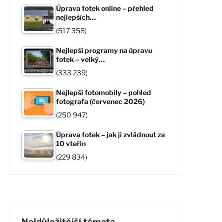
Úprava fotek online – přehled
nejlepších…
(517 358)
Nejlepší programy na úpravu
fotek – velký…
(333 239)
Nejlepší fotomobily – pohled
fotografa (červenec 2026)
(250 947)
Úprava fotek – jak ji zvládnout za
10 vteřin
(229 834)
Nejdůležitější témata