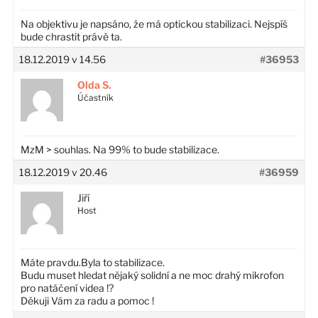
Na objektivu je napsáno, že má optickou stabilizaci. Nejspíš
bude chrastit právě ta.
18.12.2019 v 14.56
#36953
Olda S.
Účastník
MzM > souhlas. Na 99% to bude stabilizace.
18.12.2019 v 20.46
#36959
Jiří
Host
Máte pravdu.Byla to stabilizace.
Budu muset hledat nějaký solidní a ne moc drahý mikrofon
pro natáčení videa !?
Děkuji Vám za radu a pomoc !