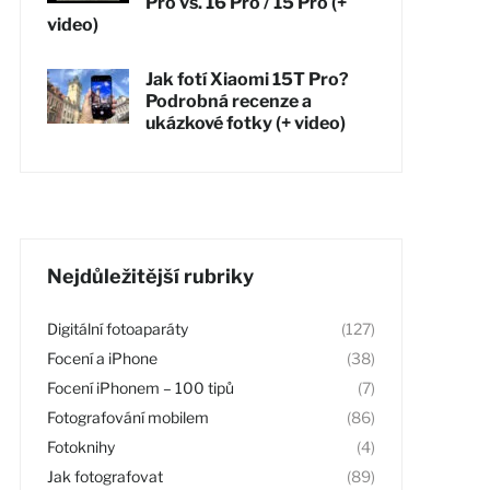
Pro vs. 16 Pro / 15 Pro (+
video)
Jak fotí Xiaomi 15T Pro?
Podrobná recenze a
ukázkové fotky (+ video)
Nejdůležitější rubriky
Digitální fotoaparáty
(127)
Focení a iPhone
(38)
Focení iPhonem – 100 tipů
(7)
Fotografování mobilem
(86)
Fotoknihy
(4)
Jak fotografovat
(89)