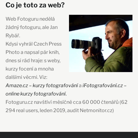
Co je toto za web?
Web Fotoguru nedělá
žádný fotoguru, ale Jan
Rybář.
Kdysi vyhrál Czech Press
Photo a napsal pár knih,
dnes si rád hraje: s weby,
kurzy focení a mnoha
dalšími věcmi. Viz:
Amaze.cz – kurzy fotografování
a
iFotografování.cz –
online kurzy fotografování
.
Fotoguru.cz navštíví měsíčně cca 60 000 čtenářů (62
294 real users, leden 2019, audit Netmonitor.cz)