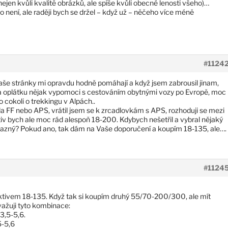
(nejen kvůli kvalitě obrázků, ale spíše kvůli obecné lenosti všeho)…
není, ale raději bych se držel – když už – něčeho více méně
#1124
aše stránky mi opravdu hodně pomáhají a když jsem zabrousil jinam,
 na oplátku nějak vypomoci s cestováním obytnými vozy po Evropě, moc
 cokoli o trekkingu v Alpách..
da FF nebo APS, vrátil jsem se k zrcadlovkám s APS, rozhoduji se mezi
bych ale moc rád alespoň 18-200. Kdybych nešetřil a vybral nějaký
 výrazný? Pokud ano, tak dám na Vaše doporučení a koupím 18-135, ale….
#1124
bjektivem 18-135. Když tak si koupím druhý 55/70-200/300, ale mít
važuji tyto kombinace:
3,5-5,6.
5-5,6