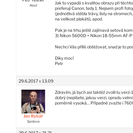
Jak to vypadá s kvalitou obrazu při těcht
Host
preferuji Canon, tedy 1. Nejsem profi fotog
(jednotlivá stébla trávy, listy na stromec
na velikost plakátů, apod.
Pak je na trhu ještě zajímavá setová kom
3) Nikon 5600D + Nikon 18-55mm AF-
Nechci Vás příliš obtěžovat, snad je to pos
Díky moc!
Petr
29.6.2017 v 13.09
Zdravím, já bych asi taktéž zvolil tu verz
dobrý (nepíšete, jakou verzi, opradu velm
poměrně vysoká… Případně zvažte i 760t
Jan Rybář
Správce
29.6.2017 v 21.21