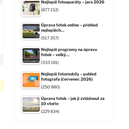
Nejlepší fotoaparáty – jaro 2026
(877 152)
Úprava fotek online – přehled
nejlepších…
(517 357)
Nejlepší programy na úpravu
fotek – velký…
(333 181)
Nejlepší fotomobily – pohled
fotografa (červenec 2026)
(250 880)
Úprava fotek – jak ji zvládnout za
10 vteřin
(229 834)