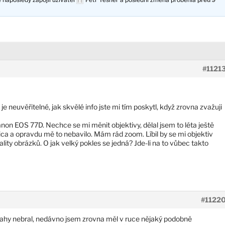
#1121
e neuvěřitelné, jak skvělé info jste mi tím poskytl, když zrovna zvažuji
non EOS 77D. Nechce se mi měnit objektivy, dělal jsem to léta ještě
ica a opravdu mě to nebavilo. Mám rád zoom. Líbil by se mi objektiv
lity obrázků. O jak velký pokles se jedná? Jde-li na to vůbec takto
#1122
zsahy nebral, nedávno jsem zrovna měl v ruce nějaký podobně