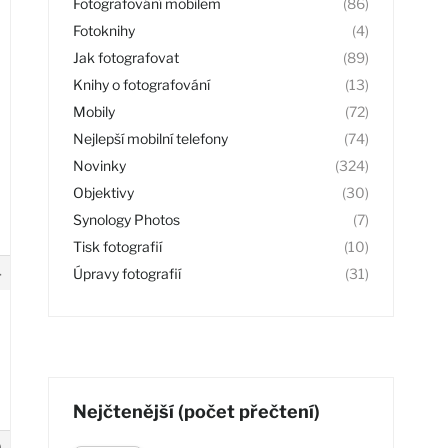
Fotografování mobilem
(86)
Fotoknihy
(4)
Jak fotografovat
(89)
Knihy o fotografování
(13)
Mobily
(72)
Nejlepší mobilní telefony
(74)
Novinky
(324)
Objektivy
(30)
Synology Photos
(7)
Tisk fotografií
(10)
4
Úpravy fotografií
(31)
Nejčtenější (počet přečtení)
9