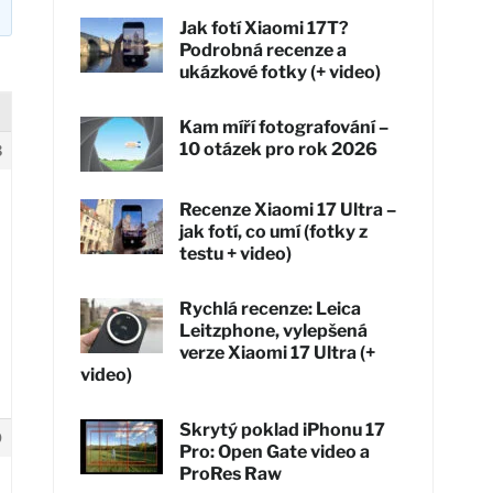
Jak fotí Xiaomi 17T?
Podrobná recenze a
ukázkové fotky (+ video)
Kam míří fotografování –
10 otázek pro rok 2026
3
Recenze Xiaomi 17 Ultra –
jak fotí, co umí (fotky z
testu + video)
Rychlá recenze: Leica
Leitzphone, vylepšená
verze Xiaomi 17 Ultra (+
video)
Skrytý poklad iPhonu 17
0
Pro: Open Gate video a
ProRes Raw