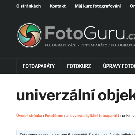
O stránkách
Kontakt
Můj kurz fotografování
On
FOTOAPARÁTY
FOTOKURZ
ÚPRAVY FOTO
univerzální objek
Úvodní stránka
›
Fotofórum
›
Jak vybrat digitální fotoaparát?
›
univerz
Toto téma obsahuje celkem 5 odpovědí. Do diskuze (2 diskutující) se