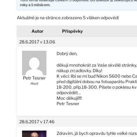
roky a 1 měsícem
.
Aktuálně je na stránce zobrazeno 5 vláken odpovědí
Autor
Příspěvky
28.6.2017 v 13.06
Dobrý den,
děkuji mnohokrát za Vaše skvělé stránky, j
nákup zrcadlovky. Díky!
K věci: líbí se mi buď Nikon 5600 nebo Ca
Petr Tesner
před digitální dobou na fotoaparátu Prakt
Host
18-200, příp.18-300. Píšete o poklesu kva
odpovědět…
Moc děkuji!!!!
Petr Tesner
28.6.2017 v 17.46
Zdravím, já bych opravdu tyhle velké ro