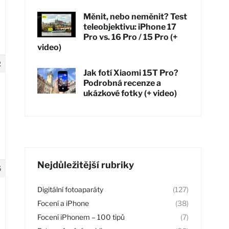
Měnit, nebo neměnit? Test
teleobjektivu: iPhone 17
Pro vs. 16 Pro / 15 Pro (+
video)
2
Jak fotí Xiaomi 15T Pro?
Podrobná recenze a
ukázkové fotky (+ video)
Nejdůležitější rubriky
5
Digitální fotoaparáty
(127)
Focení a iPhone
(38)
Focení iPhonem – 100 tipů
(7)