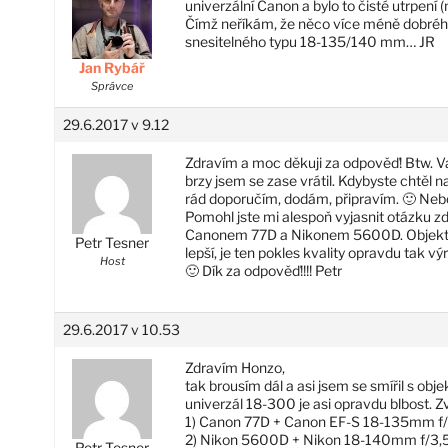
univerzální Canon a bylo to čisté utrpení 
Čímž neříkám, že něco více méně dobrého 
snesitelného typu 18-135/140 mm… JR
Jan Rybář
Správce
29.6.2017 v 9.12
Zdravím a moc děkuji za odpověď! Btw. V
brzy jsem se zase vrátil. Kdybyste chtěl
rád doporučím, dodám, připravím. 🙂 Nebo
Pomohl jste mi alespoň vyjasnit otázku z
Canonem 77D a Nikonem 5600D. Objektiv 
Petr Tesner
lepší, je ten pokles kvality opravdu tak
Host
🙂 Dík za odpověď!!!! Petr
29.6.2017 v 10.53
Zdravím Honzo,
tak brousím dál a asi jsem se smířil s o
univerzál 18-300 je asi opravdu blbost. Z
1) Canon 77D + Canon EF-S 18-135mm f/
2) Nikon 5600D + Nikon 18-140mm f/3,
Petr Tesner