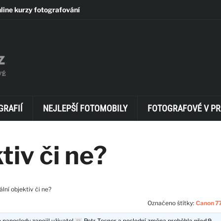
line kurzy fotografování
GRAFIÍ
NEJLEPŠÍ FOTOMOBILY
FOTOGRAFOVÉ V PR
tiv či ne?
ální objektiv či ne?
Označeno štítky:
Canon 7
 naposledy zapojil uživatel
Petr Tesner
a poslední změna proběhla
před 9