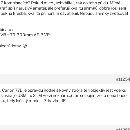
o 2 kombinacích? Pokud mi to „schválíte“, tak do toho půjdu. Mírně
raf, spíš náruživý amatér, ale preferuji kvalitu snímků, dobré rozlišení
h, pěkná kresba, kvalita při horším osvětlení). Nebudu snímky zvětšovat
binace:
P VR + 70-300mm AF-P VR
lední dotaz. 🙂
#1125
i 1, Canon 77D je opravdu hodně šikovný stroj a ten objektiv jest vcelku
i slušná je USM, tu STM verzi neznám…) Jen se bojím, že ta cena bude
ku, tedy loňský model… Zdravím, JR
#1125