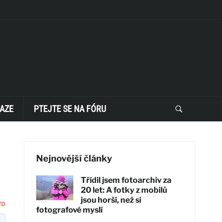
AZE
PTEJTE SE NA FÓRU
Nejnovější články
Třídil jsem fotoarchiv za
20 let: A fotky z mobilů
jsou horší, než si
7D
fotografové myslí