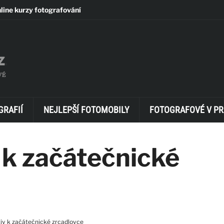
line kurzy fotografování
GRAFIÍ
NEJLEPŠÍ FOTOMOBILY
FOTOGRAFOVÉ V PR
 k začátečnické
iv k začátečnické zrcadlovce