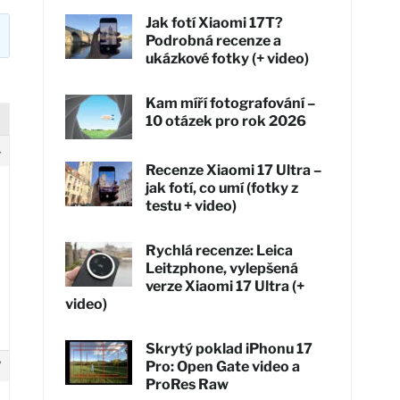
Jak fotí Xiaomi 17T?
Podrobná recenze a
ukázkové fotky (+ video)
Kam míří fotografování –
10 otázek pro rok 2026
4
Recenze Xiaomi 17 Ultra –
jak fotí, co umí (fotky z
testu + video)
Rychlá recenze: Leica
Leitzphone, vylepšená
verze Xiaomi 17 Ultra (+
video)
Skrytý poklad iPhonu 17
7
Pro: Open Gate video a
ProRes Raw