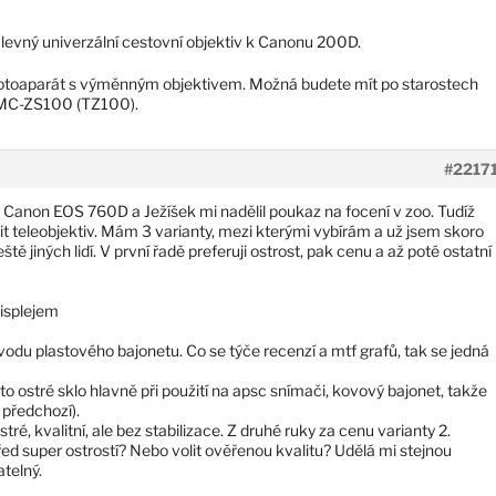
 levný univerzální cestovní objektiv k Canonu 200D.
e fotoaparát s výměnným objektivem. Možná budete mít po starostech
DMC-ZS100 (TZ100).
#2217
m Canon EOS 760D a Ježíšek mi nadělil poukaz na focení v zoo. Tudíž
it teleobjektiv. Mám 3 varianty, mezi kterými vybírám a už jsem skoro
tě jiných lidí. V první řadě preferuji ostrost, pak cenu a až poté ostatní
displejem
vodu plastového bajonetu. Co se týče recenzí a mtf grafů, tak se jedná
je to ostré sklo hlavně při použití na apsc snímači, kovový bajonet, takže
 předchozí).
stré, kvalitní, ale bez stabilizace. Z druhé ruky za cenu varianty 2.
před super ostrostí? Nebo volit ověřenou kvalitu? Udělá mi stejnou
atelný.