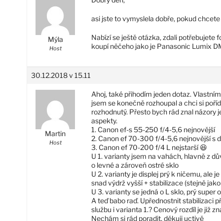
asi jste to vymyslela dobře, pokud chcete
Nabízí se ještě otázka, zdali potřebujet
Mýla
koupí něčeho jako je Panasonic Lumix 
Host
30.12.2018 v 15.11
Ahoj, také přihodím jeden dotaz. Vlastní
jsem se konečně rozhoupal a chci si poříd
rozhodnutý. Přesto bych rád znal názory ješ
aspekty.
1. Canon ef-s 55-250 f/4-5,6 nejnovější
Martin
2. Canon ef 70-300 f/4-5,6 nejnovější s 
Host
3. Canon ef 70-200 f/4 L nejstarší 😆
U 1. varianty jsem na vahách, hlavně z dů
o levné a zároveň ostré sklo
U 2. varianty je displej prý k ničemu, ale 
snad výdrž vyšší + stabilizace (stejně jako
U 3. varianty se jedná o L sklo, prý super o
A teď babo raď. Upřednostnit stabilizaci 
službu i varianta 1.? Cenový rozdíl je již zn
Nechám si rád poradit, děkuji uctivě