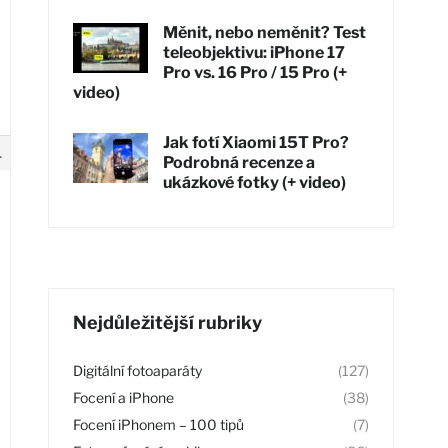
Měnit, nebo neměnit? Test
teleobjektivu: iPhone 17
Pro vs. 16 Pro / 15 Pro (+
video)
Jak fotí Xiaomi 15T Pro?
1
Podrobná recenze a
ukázkové fotky (+ video)
Nejdůležitější rubriky
Digitální fotoaparáty
(127)
Focení a iPhone
(38)
Focení iPhonem – 100 tipů
(7)