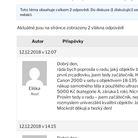
Toto téma obsahuje celkem 2 odpovědi. Do diskuze (1 diskutující) se
měsíci
.
Aktuálně jsou na stránce zobrazeny 2 vlákna odpovědí
Autor
Příspěvky
12.12.2018 v 12.07
Dobrý den,
ráda bych poprosila o radu, jaký objekti
první zrcadlovku, jsem tedy začátečník. H
Canon 200D v setu s objektivem 18-135 
nákup samotného těla a použitého ultr
Eliška
5000 Kč (kategorie A, záruka 1 rok). Nicmén
Host
Prosím tedy o radu – jsem začátečník, ne
rozmyslem univerzální kvalitní objektiv. J
Mockrát děkuji a hezký den!
12.12.2018 v 14.15
Dobrý den,