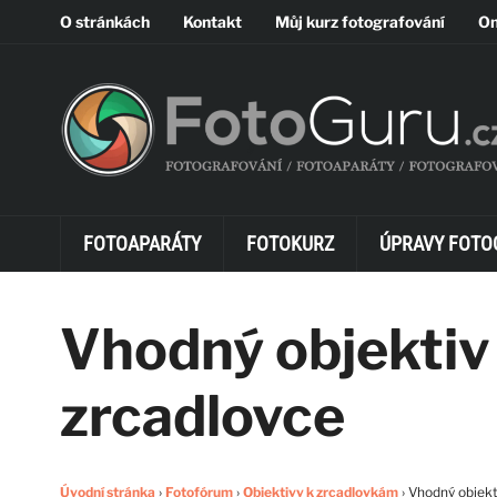
O stránkách
Kontakt
Můj kurz fotografování
On
FOTOAPARÁTY
FOTOKURZ
ÚPRAVY FOTO
Vhodný objektiv
zrcadlovce
Úvodní stránka
›
Fotofórum
›
Objektivy k zrcadlovkám
›
Vhodný objekt