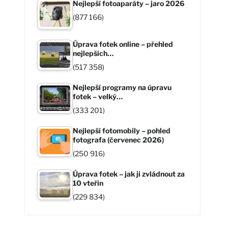
Nejlepší fotoaparáty – jaro 2026
(877 166)
Úprava fotek online – přehled
nejlepších…
(517 358)
Nejlepší programy na úpravu
fotek – velký…
(333 201)
Nejlepší fotomobily – pohled
fotografa (červenec 2026)
(250 916)
Úprava fotek – jak ji zvládnout za
10 vteřin
(229 834)