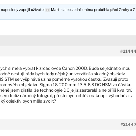
 naposledy zapojil uživatel
Martin
a poslední změna proběhla
před 7 roky a 7
#2144
v bych si měla vybrat k zrcadlovce Canon 200D. Bude se jednat o mou
odně cestuji, ráda bych tedy nějaký univerzální a skladný objektiv.
IS STM se vyšplhává už na poměrně vysokou částku. Zvažuji proto
azoomového objektivu Sigma 18-200 mm f 3,5-6,3 DC HSM za částku
ě jsem zjistila, že technologie DC je již zastaralá a ne příliš kvalitní.
jsem tudíž náročný fotograf, přesto bych chtěla nakoupit výhodně a s
aký objektiv bych měla zvolit?
#2144