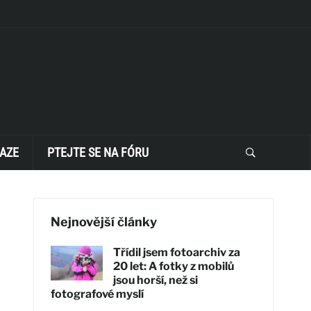
AZE
PTEJTE SE NA FÓRU
Nejnovější články
Třídil jsem fotoarchiv za
20 let: A fotky z mobilů
jsou horší, než si
fotografové myslí