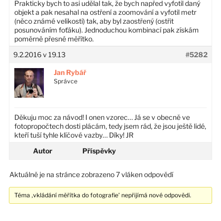
Prakticky bych to asi udělal tak, že bych napřed vyfotil daný
objekt a pak nesahal na ostření a zoomování a vyfotil metr
(něco známé velikosti) tak, aby byl zaostřený (ostřit
posunováním foťáku). Jednoduchou kombinací pak získám
poměrně přesné měřítko.
9.2.2016 v 19.13
#5282
Jan Rybář
Správce
Děkuju moc za návod! I onen vzorec… Já se v obecně ve
fotopropočtech dosti plácám, tedy jsem rád, že jsou ještě lidé,
kteří tuší tyhle klíčové vazby… Díky! JR
Autor
Příspěvky
Aktuálně je na stránce zobrazeno 7 vláken odpovědí
Téma ‚vkládání měřítka do fotografie’ nepřijímá nové odpovědi.