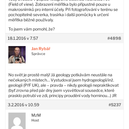
(Field of view). Zobrazení měřítka bylo přípustné pouze u
makrosnímků pro interní účely. Při fotografování v terénu se
pochopitelně severka, trasírka i další pomůcky k určení
měřítka běžně používaly.
To jsem vám pomohl, že?
18.1.2016 v 7.57
#4898
Jan Rybář
Správce
No svět je prostě malý! Já geology potkávám neustále na
nečekaných místech… Vystudoval jsem hydrogeologii/inž.
geologii (PřF UK), ale – pravda – nikdy geologii nepraktikovat
(byť zrovna před pár dny jsem vysvětloval sousedce, které
prasklo potrubí ve zdi, principy proudění vody horninou…) JR
3.2.2016 v 10.59
#5237
MzM
Host