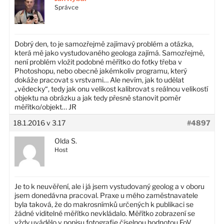
Správce
Dobrý den, to je samozřejmě zajímavý problém a otázka,
která mě jako vystudovaného geologa zajímá. Samozřejmě,
není problém vložit podobné měřítko do fotky třeba v
Photoshopu, nebo obecně jakémkoliv programu, který
dokáže pracovat s vrstvami… Ale nevím, jak to udělat
„vědecky“, tedy jak onu velikost kalibrovat s reálnou velikostí
objektu na obrázku a jak tedy přesně stanovit poměr
měřítko/objekt… JR
18.1.2016 v 3.17
#4897
Olda S.
Host
Je to k neuvěření, ale i já jsem vystudovaný geolog a v oboru
jsem donedávna pracoval. Praxe u mého zaměstnavatele
byla taková, že do makrosnímků určených k publikaci se
žádné viditelné měřítko nevkládalo. Měřítko zobrazení se
vždy uvádělo v popisu fotografie číselnou hodnotou FoV