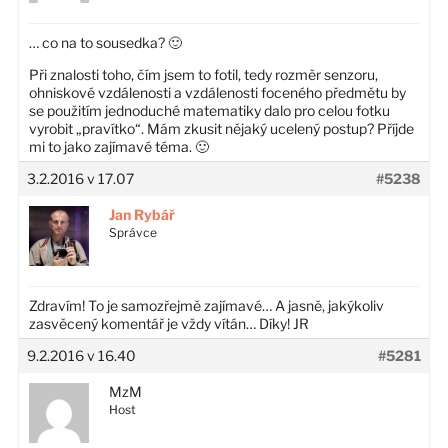
… co na to sousedka? 🙂
Při znalosti toho, čím jsem to fotil, tedy rozměr senzoru,
ohniskové vzdálenosti a vzdálenosti foceného předmětu by
se použitím jednoduché matematiky dalo pro celou fotku
vyrobit „pravítko“. Mám zkusit nějaký ucelený postup? Příjde
mi to jako zajímavé téma. 🙂
3.2.2016 v 17.07
#5238
Jan Rybář
Správce
Zdravím! To je samozřejmě zajímavé… A jasně, jakýkoliv
zasvěcený komentář je vždy vítán… Díky! JR
9.2.2016 v 16.40
#5281
MzM
Host