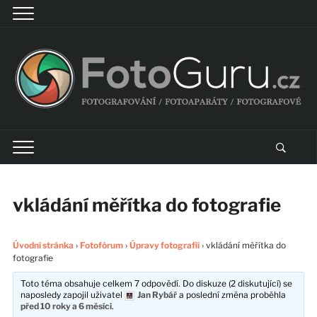
vkládání měřítka do fotografie
Úvodní stránka
›
Fotofórum
›
Úpravy fotografií
›
vkládání měřítka do
fotografie
Toto téma obsahuje celkem 7 odpovědí. Do diskuze (2 diskutující) se
naposledy zapojil uživatel
Jan Rybář
a poslední změna proběhla
před 10 roky a 6 měsíci
.