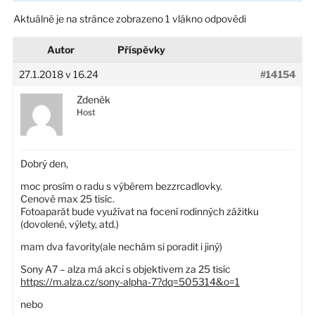
Aktuálně je na stránce zobrazeno 1 vlákno odpovědi
Autor
Příspěvky
27.1.2018 v 16.24
#14154
Zdeněk
Host
Dobrý den,
moc prosím o radu s výběrem bezzrcadlovky.
Cenově max 25 tisíc.
Fotoaparát bude využívat na focení rodinných zážitku
(dovolené, výlety, atd.)
mam dva favority(ale nechám si poradit i jiný)
Sony A7 – alza má akci s objektivem za 25 tisíc
https://m.alza.cz/sony-alpha-7?dq=505314&o=1
nebo