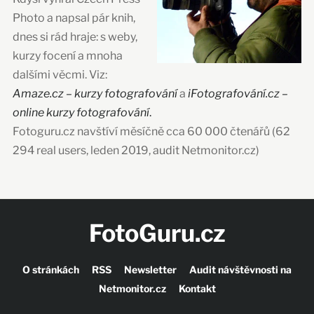
Photo a napsal pár knih,
dnes si rád hraje: s weby,
kurzy focení a mnoha
dalšími věcmi. Viz:
Amaze.cz – kurzy fotografování
a
iFotografování.cz –
online kurzy fotografování
.
Fotoguru.cz navštíví měsíčně cca 60 000 čtenářů (62
294 real users, leden 2019, audit Netmonitor.cz)
FotoGuru.cz
O stránkách
RSS
Newsletter
Audit návštěvnosti na
Netmonitor.cz
Kontakt