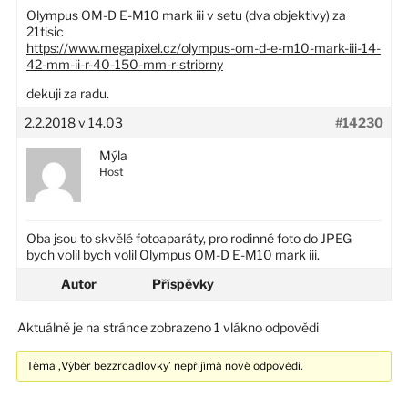
Olympus OM-D E-M10 mark iii v setu (dva objektivy) za
21tisic
https://www.megapixel.cz/olympus-om-d-e-m10-mark-iii-14-
42-mm-ii-r-40-150-mm-r-stribrny
dekuji za radu.
2.2.2018 v 14.03
#14230
Mýla
Host
Oba jsou to skvělé fotoaparáty, pro rodinné foto do JPEG
bych volil bych volil Olympus OM-D E-M10 mark iii.
Autor
Příspěvky
Aktuálně je na stránce zobrazeno 1 vlákno odpovědi
Téma ‚Výběr bezzrcadlovky’ nepřijímá nové odpovědi.