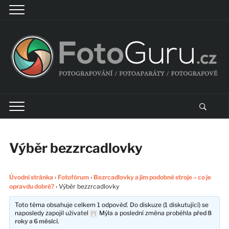
Výběr bezzrcadlovky
Úvodní stránka
›
Fotofórum
›
Bezrcadlovky a jim podobné stroje – co je
opravdu dobré?
›
Výběr bezzrcadlovky
Toto téma obsahuje celkem 1 odpověď. Do diskuze (1 diskutující) se
naposledy zapojil uživatel
Mýla
a poslední změna proběhla
před 8
roky a 6 měsíci
.