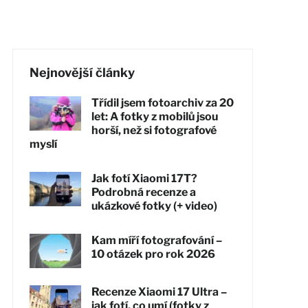
Nejnovější články
Třídil jsem fotoarchiv za 20
let: A fotky z mobilů jsou
horší, než si fotografové
myslí
Jak fotí Xiaomi 17T?
Podrobná recenze a
ukázkové fotky (+ video)
Kam míří fotografování –
10 otázek pro rok 2026
Recenze Xiaomi 17 Ultra –
jak fotí, co umí (fotky z