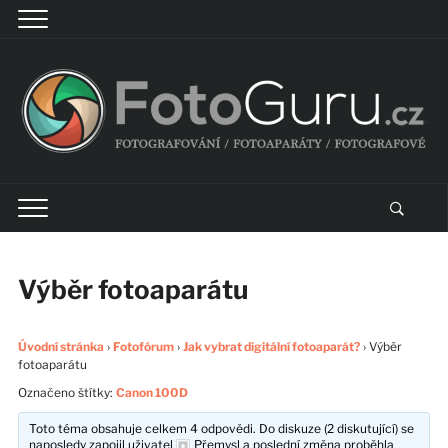
Výběr fotoaparátu
Úvodní stránka
›
Fotofórum
›
Jak vybrat digitální fotoaparát?
›
Výběr
fotoaparátu
Označeno štítky:
Canon 100D
Toto téma obsahuje celkem 4 odpovědi. Do diskuze (2 diskutující) se
naposledy zapojil uživatel
Přemysl
a poslední změna proběhla