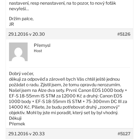
nastavení, resp nenastavení, na to pozor, to nový foťák
nevyřeší…
Držím palce,
JR
29.1.2016 v 20.30
#5126
Přemysl
Host
Dobrý večer,
děkuji za odpověď a zároveň bych Vás chtěl ještě jednou
požádat o radu. Zjistil jsem, že tomu opravdu nerozumím.
Našel jsem na Alze dva sety. První: Canon EOS 100D body +
EF-S 18-55mm IS STM za 12000 Kč a druhý: Canon EOS
100D body + EF-S 18-55mm IS STM + 75-300mm DC III za
14000 Kč. Píšete, že budu potřebovat druhý „zoomový“
objektiv. Mohl by jste mi poradit, který set by byl vhodný.
Děkuji
Přemek
29.1.2016 v 20.33
#5127