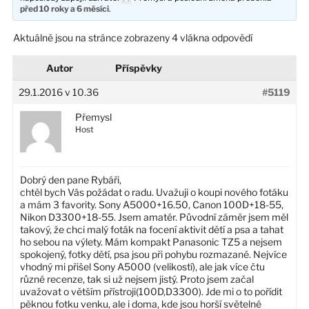
před 10 roky a 6 měsíci
.
Aktuálně jsou na stránce zobrazeny 4 vlákna odpovědí
Autor
Příspěvky
29.1.2016 v 10.36
#5119
Přemysl
Host
Dobrý den pane Rybáři,
chtěl bych Vás požádat o radu. Uvažuji o koupi nového fotáku
a mám 3 favority. Sony A5000+16.50, Canon 100D+18-55,
Nikon D3300+18-55. Jsem amatér. Původní záměr jsem měl
takový, že chci malý foták na focení aktivit dětí a psa a tahat
ho sebou na výlety. Mám kompakt Panasonic TZ5 a nejsem
spokojený, fotky dětí, psa jsou při pohybu rozmazané. Nejvíce
vhodný mi přišel Sony A5000 (velikostí), ale jak více čtu
různé recenze, tak si už nejsem jistý. Proto jsem začal
uvažovat o větším přístroji(100D,D3300). Jde mi o to pořídit
pěknou fotku venku, ale i doma, kde jsou horší světelné