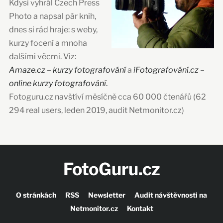
Kdysi vyhrál Czech Press
Photo a napsal pár knih,
dnes si rád hraje: s weby,
kurzy focení a mnoha
dalšími věcmi. Viz:
Amaze.cz – kurzy fotografování
a
iFotografování.cz –
online kurzy fotografování
.
Fotoguru.cz navštíví měsíčně cca 60 000 čtenářů (62
294 real users, leden 2019, audit Netmonitor.cz)
FotoGuru.cz
O stránkách
RSS
Newsletter
Audit návštěvnosti na
Netmonitor.cz
Kontakt