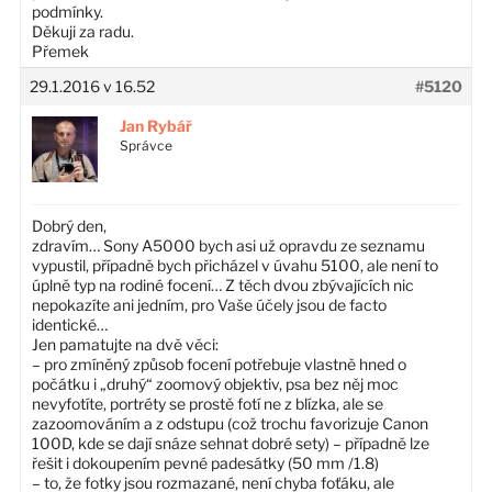
podmínky.
Děkuji za radu.
Přemek
29.1.2016 v 16.52
#5120
Jan Rybář
Správce
Dobrý den,
zdravím… Sony A5000 bych asi už opravdu ze seznamu
vypustil, případně bych přicházel v úvahu 5100, ale není to
úplně typ na rodiné focení… Z těch dvou zbývajících nic
nepokazíte ani jedním, pro Vaše účely jsou de facto
identické…
Jen pamatujte na dvě věci:
– pro zmíněný způsob focení potřebuje vlastně hned o
počátku i „druhý“ zoomový objektiv, psa bez něj moc
nevyfotíte, portréty se prostě fotí ne z blízka, ale se
zazoomováním a z odstupu (což trochu favorizuje Canon
100D, kde se dají snáze sehnat dobré sety) – případně lze
řešit i dokoupením pevné padesátky (50 mm /1.8)
– to, že fotky jsou rozmazané, není chyba foťáku, ale