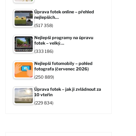
Úprava fotek online – přehled
nejlepších…
(517 358)
Nejlepší programy na úpravu
fotek – velký…
(333 186)
Nejlepší fotomobily – pohled
fotografa (červenec 2026)
(250 889)
Úprava fotek – jak ji zvládnout za
10 vteřin
(229 834)