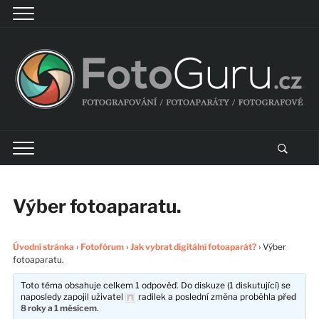
Výber fotoaparatu.
Úvodní stránka
›
Fotofórum
›
Jak vybrat digitální fotoaparát?
›
Výber
fotoaparatu.
Toto téma obsahuje celkem 1 odpověď. Do diskuze (1 diskutující) se
naposledy zapojil uživatel
radilek
a poslední změna proběhla
před
8 roky a 1 měsícem
.