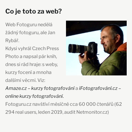
Co je toto za web?
Web Fotoguru nedělá
žádný fotoguru, ale Jan
Rybář.
Kdysi vyhrál Czech Press
Photo a napsal pár knih,
dnes si rád hraje: s weby,
kurzy focení a mnoha
dalšími věcmi. Viz:
Amaze.cz – kurzy fotografování
a
iFotografování.cz –
online kurzy fotografování
.
Fotoguru.cz navštíví měsíčně cca 60 000 čtenářů (62
294 real users, leden 2019, audit Netmonitor.cz)