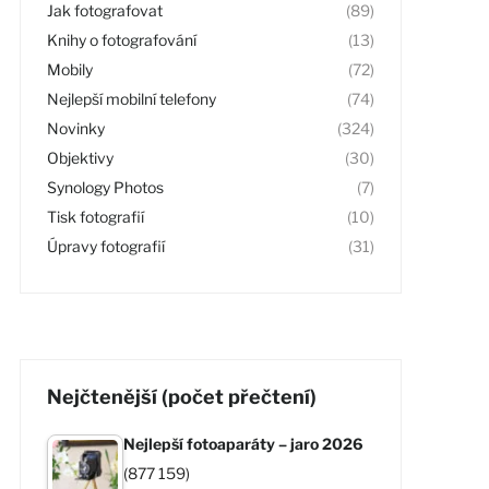
Jak fotografovat
(89)
Knihy o fotografování
(13)
Mobily
(72)
Nejlepší mobilní telefony
(74)
Novinky
(324)
Objektivy
(30)
Synology Photos
(7)
Tisk fotografií
(10)
Úpravy fotografií
(31)
Nejčtenější (počet přečtení)
Nejlepší fotoaparáty – jaro 2026
(877 159)