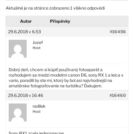
Aktuálně je na stránce zobrazeno 1 vlákno odpovědi
Autor
Příspěvky
29.6.2018 v 6.53
#16456
Jozef
Host
Dobrý deň, chcem si kúpiť používaný fotoaparát a
rozhodujem sa medzi modelmi canon D6, sony RX 1 a leica x
vario, poradili by ste mi, ktorý by bol asi najvhodnejší na
amatérske fotografovanie na turistiku? Ďakujem.
29.6.2018 v 16.46
#16460
radilek
Host
Sony RX1 zcela jednoznacne.