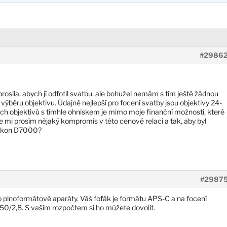
#2986
osila, abych jí odfotil svatbu, ale bohužel nemám s tím ještě žádnou
ýběru objektivu. Údajně nejlepší pro focení svatby jsou objektivy 24-
ch objektivů s tímhle ohniskem je mimo moje finanční možnosti, které
te mi prosím nějaký kompromis v této cenové relaci a tak, aby byl
 Nikon D7000?
#2987
 plnoformátové aparáty. Váš foťák je formátu APS-C a na focení
-50/2,8. S vaším rozpočtem si ho můžete dovolit.