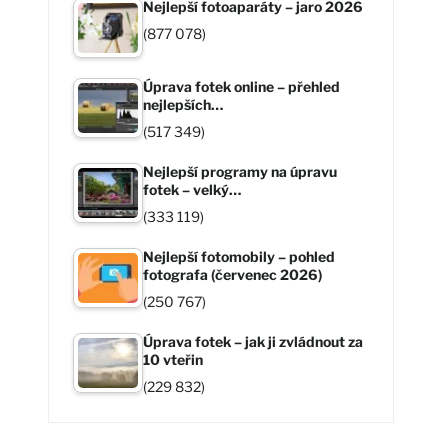
Nejlepší fotoaparáty – jaro 2026
(877 078)
Úprava fotek online – přehled
nejlepších…
(517 349)
Nejlepší programy na úpravu
fotek – velký…
(333 119)
Nejlepší fotomobily – pohled
fotografa (červenec 2026)
(250 767)
Úprava fotek – jak ji zvládnout za
10 vteřin
(229 832)