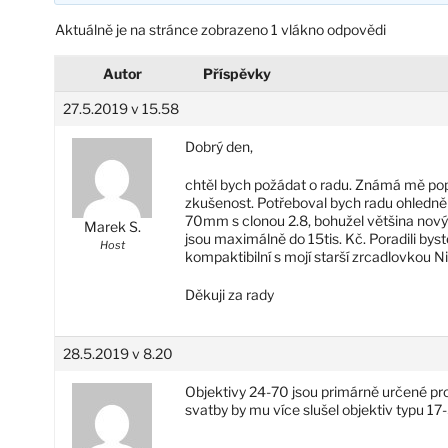
Aktuálně je na stránce zobrazeno 1 vlákno odpovědi
Autor
Příspěvky
27.5.2019 v 15.58
Dobrý den,
chtěl bych požádat o radu. Známá mě popr
zkušenost. Potřeboval bych radu ohledně v
70mm s clonou 2.8, bohužel většina nový
Marek S.
jsou maximálně do 15tis. Kč. Poradili bys
Host
kompaktibilní s mojí starší zrcadlovkou
Děkuji za rady
28.5.2019 v 8.20
Objektivy 24-70 jsou primárně určené pro
svatby by mu více slušel objektiv typu 17