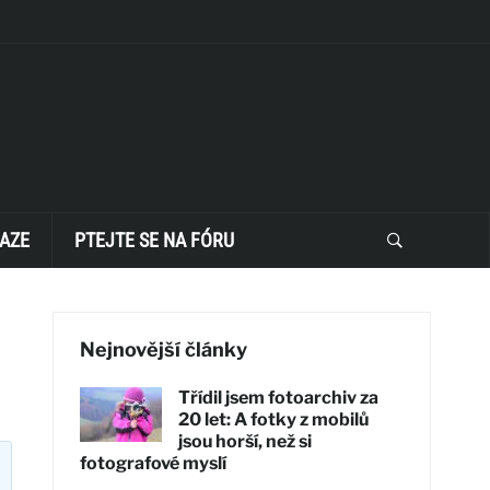
AZE
PTEJTE SE NA FÓRU
Nejnovější články
Třídil jsem fotoarchiv za
20 let: A fotky z mobilů
jsou horší, než si
fotografové myslí