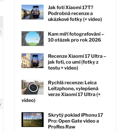
Jak fotí Xiaomi 17T?
Podrobná recenze a
ukázkové fotky (+ video)
2
Kam míří fotografování –
10 otázek pro rok 2026
Recenze Xiaomi 17 Ultra –
jak fotí, co umí (fotky z
testu + video)
Rychlá recenze: Leica
Leitzphone, vylepšená
verze Xiaomi 17 Ultra (+
video)
5
Skrytý poklad iPhonu 17
Pro: Open Gate video a
ProRes Raw