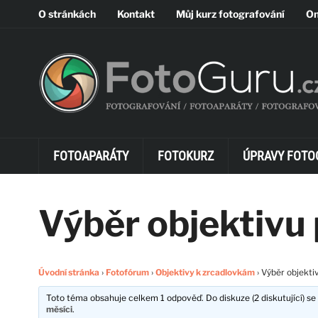
O stránkách
Kontakt
Můj kurz fotografování
On
FOTOAPARÁTY
FOTOKURZ
ÚPRAVY FOTO
Výběr objektivu
Úvodní stránka
›
Fotofórum
›
Objektivy k zrcadlovkám
›
Výběr objekti
Toto téma obsahuje celkem 1 odpověď. Do diskuze (2 diskutující) se 
měsíci
.