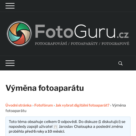
Výměna fotoaparátu
Úvodní stránka
›
Fotofórum
›
Jak vybrat digitální fotoaparát?
›
Výměna
fotoaparátu
Toto téma obsahuje celkem 0 odpovědí. Do diskuze (1 diskutující) se
naposledy zapojil uživatel
Jaroslav Chaloupka
a poslední změna
proběhla
před 6 roky a 10 měsíci
.