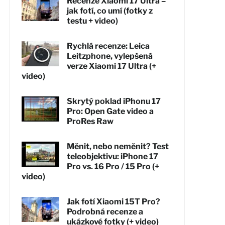
Recenze Xiaomi 17 Ultra –
jak fotí, co umí (fotky z
testu + video)
Rychlá recenze: Leica
Leitzphone, vylepšená
verze Xiaomi 17 Ultra (+
video)
Skrytý poklad iPhonu 17
Pro: Open Gate video a
ProRes Raw
Měnit, nebo neměnit? Test
teleobjektivu: iPhone 17
Pro vs. 16 Pro / 15 Pro (+
video)
Jak fotí Xiaomi 15T Pro?
Podrobná recenze a
ukázkové fotky (+ video)