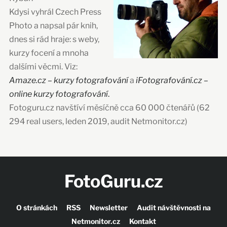
Kdysi vyhrál Czech Press
Photo a napsal pár knih,
dnes si rád hraje: s weby,
kurzy focení a mnoha
dalšími věcmi. Viz:
Amaze.cz – kurzy fotografování
a
iFotografování.cz –
online kurzy fotografování
.
Fotoguru.cz navštíví měsíčně cca 60 000 čtenářů (62
294 real users, leden 2019, audit Netmonitor.cz)
FotoGuru.cz
O stránkách
RSS
Newsletter
Audit návštěvnosti na
Netmonitor.cz
Kontakt