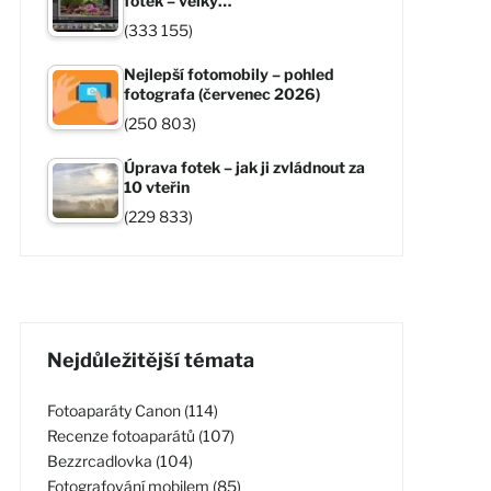
fotek – velký…
(333 155)
Nejlepší fotomobily – pohled
fotografa (červenec 2026)
(250 803)
Úprava fotek – jak ji zvládnout za
10 vteřin
(229 833)
Nejdůležitější témata
Fotoaparáty Canon (114)
Recenze fotoaparátů (107)
Bezzrcadlovka (104)
Fotografování mobilem (85)