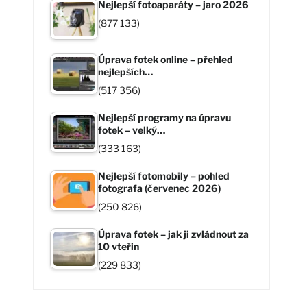
Nejlepší fotoaparáty – jaro 2026
(877 133)
Úprava fotek online – přehled
nejlepších…
(517 356)
Nejlepší programy na úpravu
fotek – velký…
(333 163)
Nejlepší fotomobily – pohled
fotografa (červenec 2026)
(250 826)
Úprava fotek – jak ji zvládnout za
10 vteřin
(229 833)