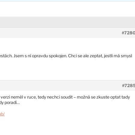
#728
cestách. Jsem s ní opravdu spokojen. Chci se ale zeptat, jestli má smysl
#728
ní verzi neměl v ruce, tedy nechci soudit – možná se zkuste optat tady
ždy poradí…
ub/