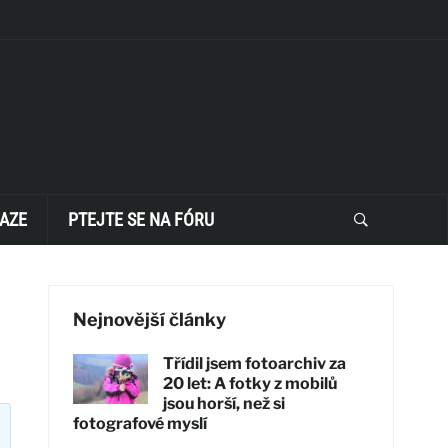
AZE
PTEJTE SE NA FÓRU
Nejnovější články
Třídil jsem fotoarchiv za
20 let: A fotky z mobilů
jsou horší, než si
fotografové myslí