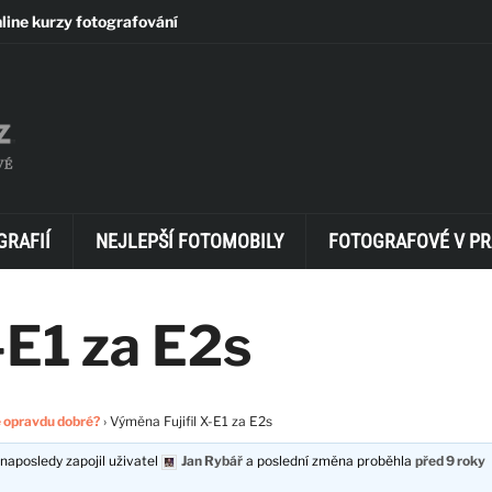
line kurzy fotografování
GRAFIÍ
NEJLEPŠÍ FOTOMOBILY
FOTOGRAFOVÉ V PR
-E1 za E2s
e opravdu dobré?
›
Výměna Fujifil X-E1 za E2s
naposledy zapojil uživatel
Jan Rybář
a poslední změna proběhla
před 9 roky