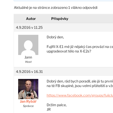
Aktuálně je na stránce zobrazeno 1 vlákno odpovědi
Autor
Příspěvky
4.9.2016 v 11.25
Dobrý den,
Fujifil X-E1 mě již nějaký čas provází na 
upgradeovat tělo na X-E2s?
Jann
Host
4.9.2016 v 16.31
Dobrý den, rád bych poradil, ale já tu prv
na té FB skupině, jsou velmi přátelští a v
https://www.facebook.com/groups/fujicl
Jan Rybář
Držím palce,
Správce
JR