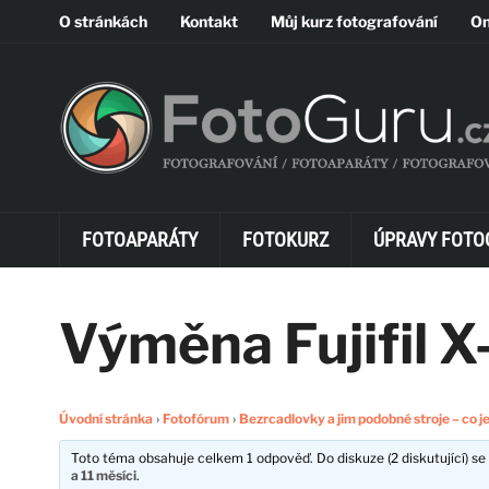
O stránkách
Kontakt
Můj kurz fotografování
On
FOTOAPARÁTY
FOTOKURZ
ÚPRAVY FOTO
Výměna Fujifil X
Úvodní stránka
›
Fotofórum
›
Bezrcadlovky a jim podobné stroje – co j
Toto téma obsahuje celkem 1 odpověď. Do diskuze (2 diskutující) se 
a 11 měsíci
.