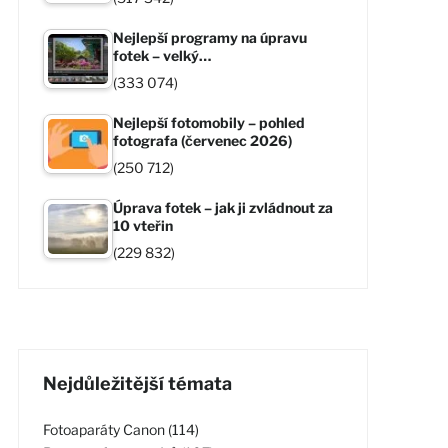
Nejlepší programy na úpravu
fotek – velký…
(333 074)
Nejlepší fotomobily – pohled
fotografa (červenec 2026)
(250 712)
Úprava fotek – jak ji zvládnout za
10 vteřin
(229 832)
Nejdůležitější témata
Fotoaparáty Canon (114)