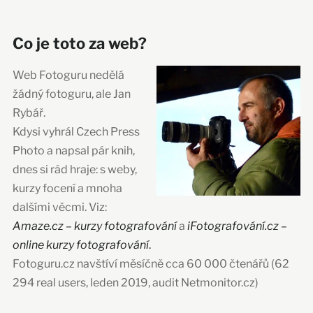
Co je toto za web?
Web Fotoguru nedělá
žádný fotoguru, ale Jan
Rybář.
Kdysi vyhrál Czech Press
Photo a napsal pár knih,
dnes si rád hraje: s weby,
kurzy focení a mnoha
dalšími věcmi. Viz:
Amaze.cz – kurzy fotografování
a
iFotografování.cz –
online kurzy fotografování
.
Fotoguru.cz navštíví měsíčně cca 60 000 čtenářů (62
294 real users, leden 2019, audit Netmonitor.cz)