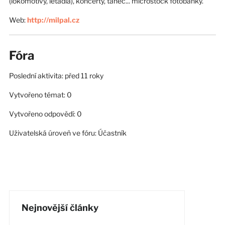
(lokomotivy, letadla), koncerty, tanec... microstock fotobanky.
Web:
http://milpal.cz
Fóra
Poslední aktivita: před 11 roky
Vytvořeno témat: 0
Vytvořeno odpovědí: 0
Uživatelská úroveň ve fóru: Účastník
Nejnovější články