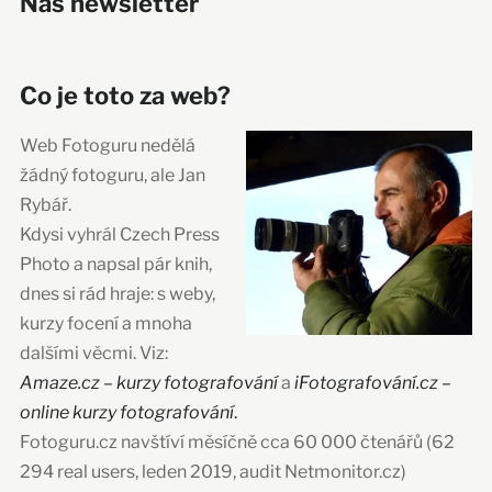
Náš newsletter
Co je toto za web?
Web Fotoguru nedělá
žádný fotoguru, ale Jan
Rybář.
Kdysi vyhrál Czech Press
Photo a napsal pár knih,
dnes si rád hraje: s weby,
kurzy focení a mnoha
dalšími věcmi. Viz:
Amaze.cz – kurzy fotografování
a
iFotografování.cz –
online kurzy fotografování
.
Fotoguru.cz navštíví měsíčně cca 60 000 čtenářů (62
294 real users, leden 2019, audit Netmonitor.cz)