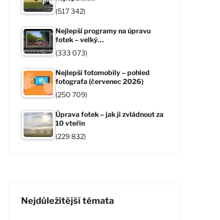
(517 342)
Nejlepší programy na úpravu
fotek – velký…
(333 073)
Nejlepší fotomobily – pohled
fotografa (červenec 2026)
(250 709)
Úprava fotek – jak ji zvládnout za
10 vteřin
(229 832)
Nejdůležitější témata