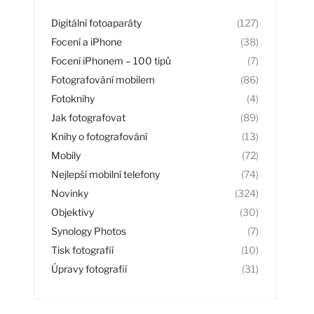
Digitální fotoaparáty
(127)
Focení a iPhone
(38)
Focení iPhonem – 100 tipů
(7)
Fotografování mobilem
(86)
Fotoknihy
(4)
Jak fotografovat
(89)
Knihy o fotografování
(13)
Mobily
(72)
Nejlepší mobilní telefony
(74)
Novinky
(324)
Objektivy
(30)
Synology Photos
(7)
Tisk fotografií
(10)
Úpravy fotografií
(31)