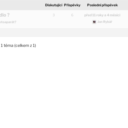
Diskutující
Příspěvky
Poslední příspěvek
dlo ?
3
6
před 11 roky a 4 měsíci
Jan Rybář
fotoaparát?
 1 téma (celkem z 1)