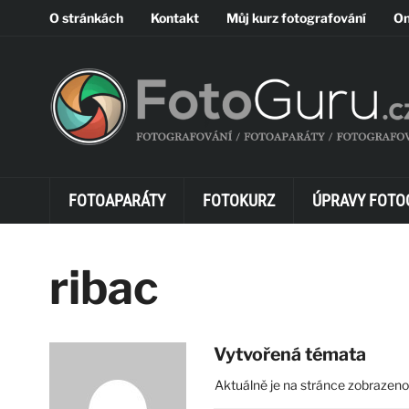
O stránkách
Kontakt
Můj kurz fotografování
On
FOTOAPARÁTY
FOTOKURZ
ÚPRAVY FOTO
ribac
Vytvořená témata
Aktuálně je na stránce zobrazeno