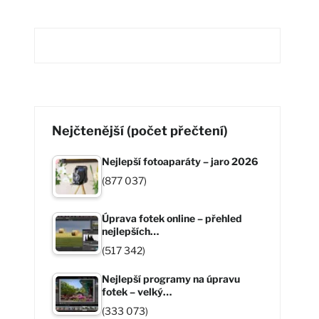
Nejčtenější (počet přečtení)
Nejlepší fotoaparáty – jaro 2026
(877 037)
Úprava fotek online – přehled
nejlepších…
(517 342)
Nejlepší programy na úpravu
fotek – velký…
(333 073)