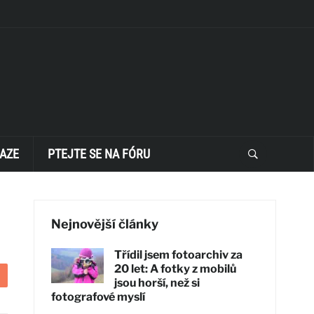
AZE
PTEJTE SE NA FÓRU
Nejnovější články
Třídil jsem fotoarchiv za
20 let: A fotky z mobilů
jsou horší, než si
fotografové myslí