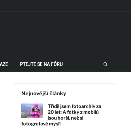
AZE
PTEJTE SE NA FÓRU
Nejnovější články
Třídil jsem fotoarchiv za
20 let: A fotky z mobilů
jsou horší, než si
fotografové myslí