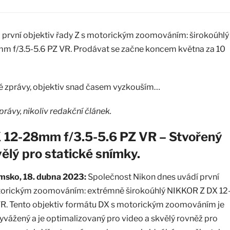
j první objektiv řady Z s motorickým zoomováním: širokoúhlý
 f/3.5-5.6 PZ VR. Prodávat se začne koncem května za 10
vé zprávy, objektiv snad časem vyzkouším…
právy, nikoliv redakční článek.
12-28mm f/3.5-5.6 PZ VR – Stvořený
vělý pro statické snímky.
sko, 18. dubna 2023:
Společnost Nikon dnes uvádí první
otorickým zoomováním: extrémně širokoúhlý NIKKOR Z DX 12
R. Tento objektiv formátu DX s motorickým zoomováním je
vážený a je optimalizovaný pro video a skvělý rovněž pro