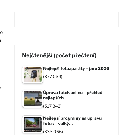
je
mi
Nejčtenější (počet přečtení)
Nejlepší fotoaparáty – jaro 2026
(877 034)
e
Úprava fotek online – přehled
nejlepších…
(517 342)
Nejlepší programy na úpravu
fotek – velký…
(333 066)