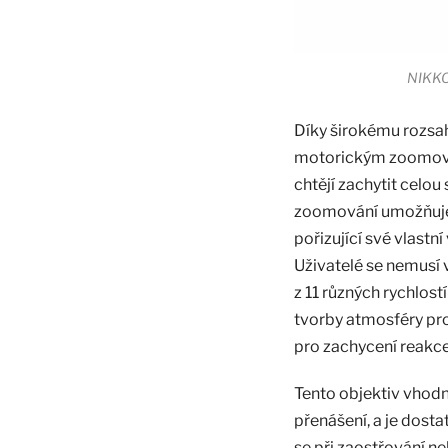
NIKKO
Díky širokému rozsa
motorickým zoomování
chtějí zachytit celo
zoomování umožňuje d
pořizující své vlast
Uživatelé se nemusí
z 11 různých rychlos
tvorby atmosféry pr
pro zachycení reakce 
Tento objektiv vhodn
přenášení, a je dost
se při zaostřování n