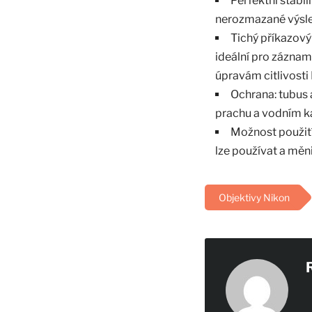
Perfektní stabil
nerozmazané výsle
Tichý příkazový
ideální pro záznam 
úpravám citlivosti 
Ochrana: tubus 
prachu a vodním 
Možnost použití 
lze používat a měn
Objektivy Nikon