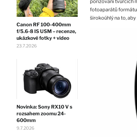
pořizování tvůrčích 
fotoaparátů formátu 
širokoúhlý na to, ab
Canon RF 100-400mm
f/5.6-8 IS USM – recenze,
ukázkové fotky + video
23.7.2026
Novinka: Sony RX10 V s
rozsahem zoomu 24-
600mm
9.7.2026