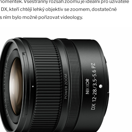
momentek. Všestranný rozsah zoomu je ideální pro uživatele
DX, kteří chtějí lehký objektiv se zoomem, dostatečně
y s ním bylo možné pořizovat videology.