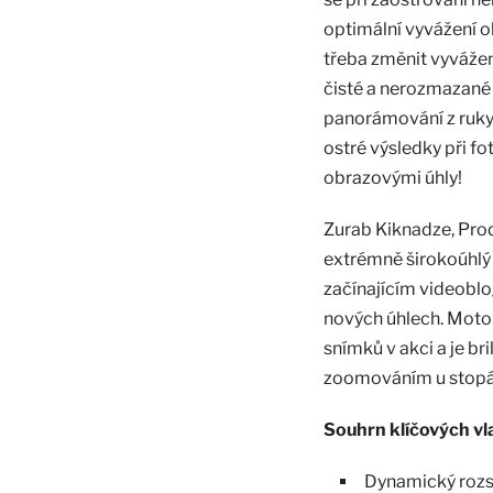
optimální vyvážení o
třeba změnit vyváže
čisté a nerozmazané 
panorámování z ruky.
ostré výsledky při fo
obrazovými úhly!
Zurab Kiknadze, Prod
extrémně širokoúhlý 
začínajícím videoblo
nových úhlech. Mot
snímků v akci a je b
zoomováním u stopáž
Souhrn klíčových v
Dynamický rozs