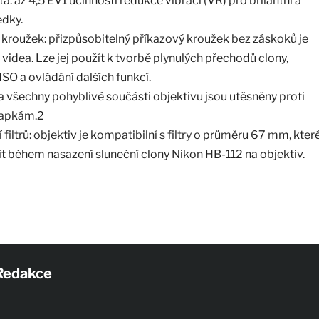
ita: až 4,5 EV1 účinnosti redukce vibrací (VR) pro brilantní a
dky.
 kroužek: přizpůsobitelný příkazový kroužek bez záskoků je
videa. Lze jej použít k tvorbě plynulých přechodů clony,
ISO a ovládání dalších funkcí.
a všechny pohyblivé součásti objektivu jsou utěsněny proti
kapkám.2
filtrů: objektiv je kompatibilní s filtry o průměru 67 mm, kter
it během nasazení sluneční clony Nikon HB-112 na objektiv.
Redakce