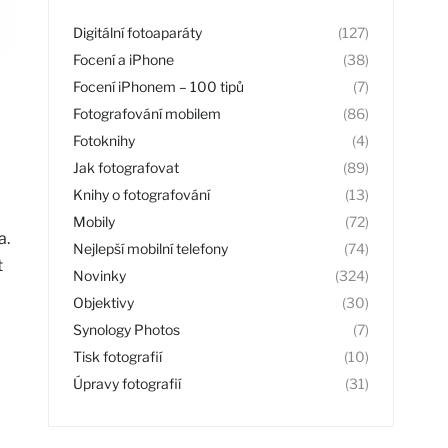
Digitální fotoaparáty
(127)
Focení a iPhone
(38)
Focení iPhonem – 100 tipů
(7)
Fotografování mobilem
(86)
Fotoknihy
(4)
Jak fotografovat
(89)
Knihy o fotografování
(13)
Mobily
(72)
a.
Nejlepší mobilní telefony
(74)
t
Novinky
(324)
Objektivy
(30)
Synology Photos
(7)
Tisk fotografií
(10)
Úpravy fotografií
(31)