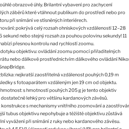
koúhlé obrazové úhly. Brilantní vybavení pro zachycení
lých záběrů které vtáhnout publikum do prostředí nebo pro
oru při snímání ve stísněných interiérech.
ování: pokrývá celý rozsah ohniskových vzdáleností 12–28
 sekund nebo stejný rozsah za pouhou polovinu sekundy! 11
nabízí přesnou kontrolu nad rychlostí zoomu.
dotyku objektivu: ovládání zoomu pomocí přiřaditelných
arátu nebo dálkově prostřednictvím dálkového ovládání Niko
 SnapBridge.
zblízka: nejkratší zaostřitelná vzdálenost pouhých 0,19 m
sledky s fotoaparátem vzdáleným jen 19 cm od objektu.
hmotnost: s hmotností pouhých 205 g je tento objektiv
 dostatečně lehký pro většinu kardanových závěsů.
: konstrukce s mechanismy vnitřního zoomování a zaostřován
jší tubus objektivu nepohybuje a těžiště objektivu zůstává
ální vyvážení při snímání z ruky nebo kardanového závěsu.