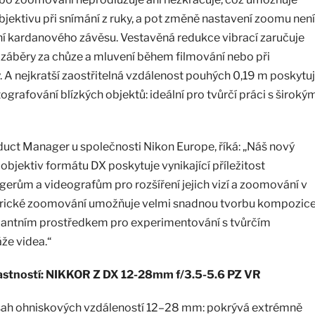
bjektivu při snímání z ruky, a pot změně nastavení zoomu není
ní kardanového závěsu. Vestavěná redukce vibrací zaručuje
záběry za chůze a mluvení během filmování nebo při
 A nejkratší zaostřitelná vzdálenost pouhých 0,19 m poskytu
tografování blízkých objektů: ideální pro tvůrčí práci s široký
uct Manager u společnosti Nikon Europe, říká: „Náš nový
objektiv formátu DX poskytuje vynikající příležitost
gerům a videografům pro rozšíření jejich vizí a zoomování v
orické zoomování umožňuje velmi snadnou tvorbu kompozic
rilantním prostředkem pro experimentování s tvůrčím
e videa.“
lastností: NIKKOR Z DX 12-28mm f/3.5-5.6 PZ VR
ah ohniskových vzdáleností 12–28 mm: pokrývá extrémně