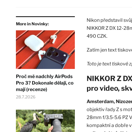
Nikon představil svů
More in Novinky:
NIKKOR Z DX 12-28mm
490 CZK.
Zatím jen text tisko
Toto je text tiskové z
Proč mě nadchly AirPods
NIKKOR Z DX 
Pro 3? Dokonale dělají, co
pro video, sk
mají (recenze)
28.7.2026
Amsterdam, Nizozem
objektiv řady Z s m
28mm f/3.5-5.6 PZ V
kompaktní a dobře vy