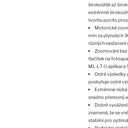
širokoúhlé až širo
extrémně širokoúh
tvorbu pocitu prost
Motorické zoom
mm za plynulých 36
různých nastavení 
Zoomování bez 
tlačítek na fotoap
ML-L7 či aplikace
Ostré výsledky 
poskytuje ostré vý
Extrémně nízká 
snadno přenosný a
Dobré vyvážení
znamená, že se vně
stabilní pro optim