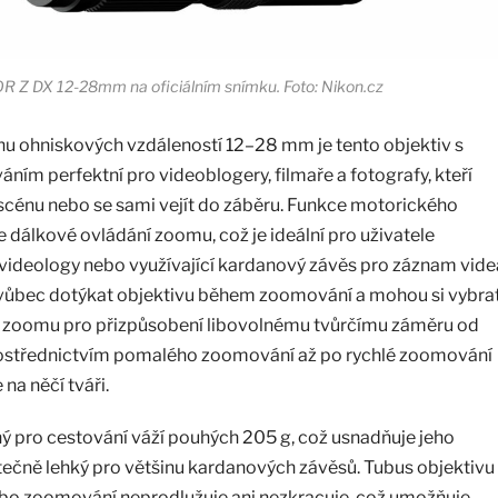
R Z DX 12-28mm na oficiálním snímku. Foto: Nikon.cz
hu ohniskových vzdáleností 12–28 mm je tento objektiv s
m perfektní pro videoblogery, filmaře a fotografy, kteří
u scénu nebo se sami vejít do záběru. Funkce motorického
álkové ovládání zoomu, což je ideální pro uživatele
ní videology nebo využívající kardanový závěs pro záznam vide
 vůbec dotýkat objektivu během zoomování a mohou si vybra
tí zoomu pro přizpůsobení libovolnému tvůrčímu záměru od
ostřednictvím pomalého zoomování až po rychlé zoomování
na něčí tváři.
ý pro cestování váží pouhých 205 g, což usnadňuje jeho
atečně lehký pro většinu kardanových závěsů. Tubus objektivu
ebo zoomování neprodlužuje ani nezkracuje, což umožňuje