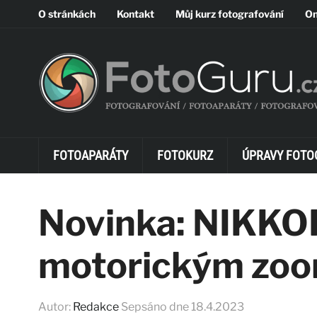
O stránkách
Kontakt
Můj kurz fotografování
On
FOTOAPARÁTY
FOTOKURZ
ÚPRAVY FOTO
Novinka: NIKKO
motorickým zo
Autor:
Redakce
Sepsáno dne
18.4.2023