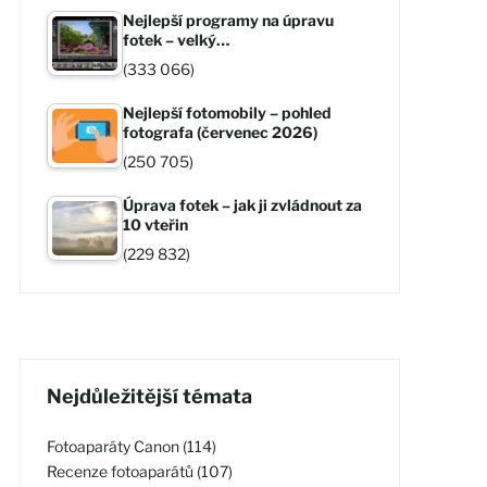
Nejlepší programy na úpravu
fotek – velký…
(333 066)
Nejlepší fotomobily – pohled
fotografa (červenec 2026)
(250 705)
Úprava fotek – jak ji zvládnout za
10 vteřin
(229 832)
Nejdůležitější témata
Fotoaparáty Canon (114)
Recenze fotoaparátů (107)