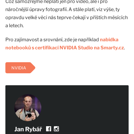
Což samozřejmě neplatí jen pro video, ale i pro
náročnější úpravy fotografií. A stále platí, viz výše, ty
opravdu velké věci nás teprve čekají v příštích měsících
a letech.
Pro zajímavost a srovnání, zde je například
nabídka
notebooků s certifikací NVIDIA Studio na Smarty.cz
.
NVIDIA
Jan Rybář