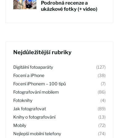
Podrobná recenze a
ukázkové fotky (+ video)
Nejdůležitější rubriky
Digitální fotoaparáty
(127)
Focení a iPhone
(38)
Focení iPhonem – 100 tipů
(7)
Fotografování mobilem
(86)
Fotoknihy
(4)
Jak fotografovat
(89)
Knihy o fotografování
(13)
Mobily
(72)
Nejlepší mobilní telefony
(74)