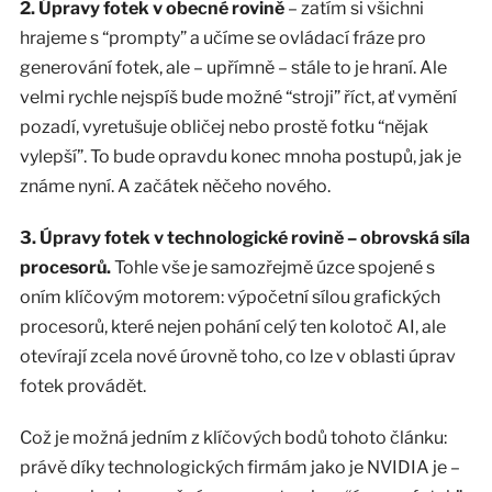
2. Úpravy fotek v obecné rovině
– zatím si všichni
hrajeme s “prompty” a učíme se ovládací fráze pro
generování fotek, ale – upřímně – stále to je hraní. Ale
velmi rychle nejspíš bude možné “stroji” říct, ať vymění
pozadí, vyretušuje obličej nebo prostě fotku “nějak
vylepší”. To bude opravdu konec mnoha postupů, jak je
známe nyní. A začátek něčeho nového.
3. Úpravy fotek v technologické rovině – obrovská síla
procesorů.
Tohle vše je samozřejmě úzce spojené s
oním klíčovým motorem: výpočetní sílou grafických
procesorů, které nejen pohání celý ten kolotoč AI, ale
otevírají zcela nové úrovně toho, co lze v oblasti úprav
fotek provádět.
Což je možná jedním z klíčových bodů tohoto článku:
právě díky technologických firmám jako je NVIDIA je –