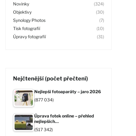
Novinky
(324)
Objektivy
(30)
Synology Photos
(7)
Tisk fotografií
(10)
Úpravy fotografií
(31)
Nejčtenější (počet přečtení)
Nejlepší fotoaparáty – jaro 2026
(877 034)
Úprava fotek online – přehled
nejlepších…
(517 342)