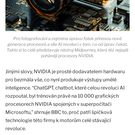
Pro fotografování a zejména úpravu fotek přinesou nové
generace procesorů a síla AI revoluci v tom, co od úprav čekat.
Takto si to celé představuje nástroj Midjourney, který též nejspíš
pohánějí procesory NVIDIA.
Jinými slovy, NVIDIA je prostě dodavatelem hardwaru
pro bezmála vše, co nyní produkuje výstupy umělé
inteligence. “ChatGPT, chatbot, které celou revoluci AI
rozpoutal, byl trénován právě na 10 000 grafických
procesorech NVIDIA spojených v superpočítači
Microsoftu,” shrnuje BBC to, proč patří špičková
technologie této firmy k motorům celé stávající
revoluce.