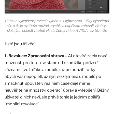
Ukázka vylepšení procesů výběru u Lightroomu – díky výpočetní
síle a AI je nyní vše možné urychlit a například zpřesnit výběry i
složitých oblastí včetně vlasů. Zdroj: video NVIDIA, viz též níže
Jisté jsou tři věci:
1. Revoluce: Zpracování obrazu
– AI otevírá zcela nové
možnosti pro to, co se stane od okamžiku pořízení
záznamu (ve foťáku a mobilu) až po použití fotky –
abych vás nepopletl, už nyní se zejména u mobilů po
zmáčknutí spouště v reálném čase děje mírně
neuvěřitelné množství operací, úprav a vylepšení. Běžný
uživatel o nich neví, ale právě tohle je jedním z pilířů
“mobilní revoluce”.