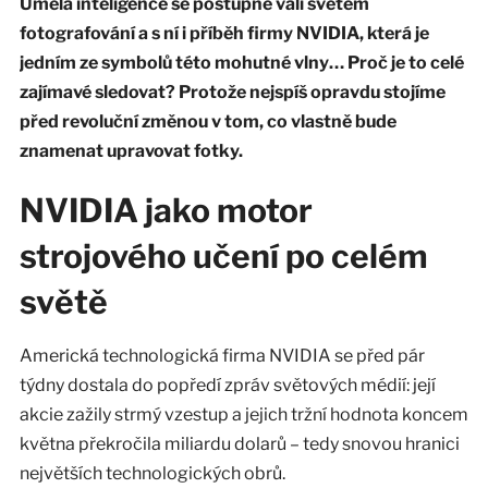
Umělá inteligence se postupně valí světem
fotografování a s ní i příběh firmy NVIDIA, která je
jedním ze symbolů této mohutné vlny… Proč je to celé
zajímavé sledovat? Protože nejspíš opravdu stojíme
před revoluční změnou v tom, co vlastně bude
znamenat upravovat fotky.
NVIDIA jako motor
strojového učení po celém
světě
Americká technologická firma NVIDIA se před pár
týdny dostala do popředí zpráv světových médií: její
akcie zažily strmý vzestup a jejich tržní hodnota koncem
května překročila miliardu dolarů – tedy snovou hranici
největších technologických obrů.