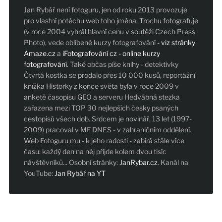
Jan Rybář není fotoguru, jen od roku 2013 provozuje
pro vlastní potěchu web toho jména. Trochu fotografuje
(v roce 2004 vyhrál hlavní cenu v soutěži Czech Press
Photo), vede oblíbené kurzy fotografování
- viz stránky
Amaze.cz
a
iFotografování cz - online kurzy
fotografování
. Také občas píše knihy - detektivky
Čtvrtá kostka se prodalo přes 10 000 kusů, reportážní
knížka Historky z konce světa byla v roce 2009 v
anketě časopisu GEO a serveru Hedvábná stezka
zařazena mezi TOP 30 nejlepších česky psaných
cestopisů všech dob. Srdcem je novinář, 13 let (1997-
2009) pracoval v MF DNES - v zahraničním oddělení.
Web Fotoguru mu - k jeho radosti - zabírá stále více
času: každý den na něj přijde kolem dvou tisíc
návštěvníků... Osobní stránky:
JanRybar.cz
. Kanál na
YouTube:
Jan Rybář na YT