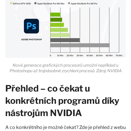
Nové generace grafických procesorů umožní například u
Photoshopu až trojnásobné zrychlení procesů. Zdroj: NVIDIA
Přehled – co čekat u
konkrétních programů díky
nástrojům NVIDIA
A co konkrétního je možné čekat? Zde je přehled z webu