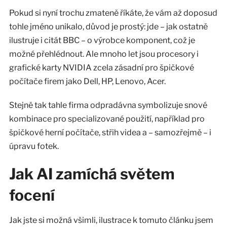
Pokud si nyní trochu zmateně říkáte, že vám až doposud
tohle jméno unikalo, důvod je prostý: jde – jak ostatně
ilustruje i citát BBC – o výrobce komponent, což je
možné přehlédnout. Ale mnoho let jsou procesory i
grafické karty NVIDIA zcela zásadní pro špičkové
počítače firem jako Dell, HP, Lenovo, Acer.
Stejně tak tahle firma odpradávna symbolizuje snové
kombinace pro specializované použití, například pro
špičkové herní počítače, střih videa a – samozřejmě – i
úpravu fotek.
Jak AI zamíchá světem
focení
Jak jste si možná všimli, ilustrace k tomuto článku jsem