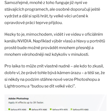
Samozřejmě, mnohé z toho funguje již nyní ve
stávajících programech, ale osobně doporučuji ještě
vydržet a dál si spíš hrát, ty velké věci určené k
opravdové práci teprve přijdou.
Hezky to je, mimochodem, vidět i ve videu v oficiálním
kanálu NVIDIA. Například výběr vlasů a hlavy u portrétů
prostě bude možné provádět mnohem přesněji a
mnohem věrohodněji než kdykoliv v minulosti.
Pro laika to může znít vlastně nudně – ale kdo to zkusil,
dobře ví, že právě tohle bývá kámen úrazu – a těší se, že
si někdy na podzim stáhne nové verze Photoshopu a
Lightroomu a “budou se dít velké věci”.