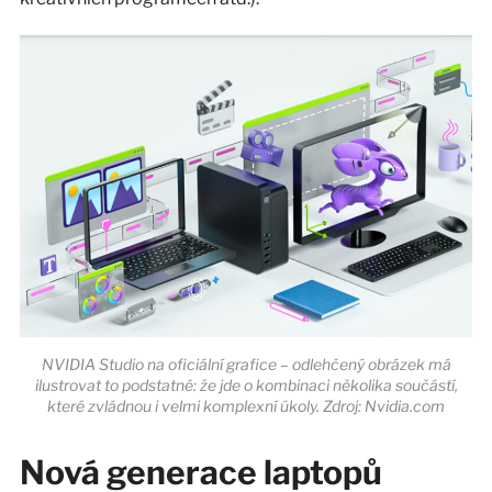
NVIDIA Studio na oficiální grafice – odlehčený obrázek má
ilustrovat to podstatné: že jde o kombinaci několika součástí,
které zvládnou i velmi komplexní úkoly. Zdroj: Nvidia.com
Nová generace laptopů