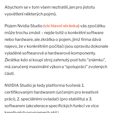
Abychom se v tom všem neztratili, jen pro jistotu
vysvětlení některých pojmů.
Pojem Nvidia Studio (
viz hlavní stránka
) vás zpočátku
může trochu zmást – nejde totiž o konkrétní software
nebo hardware, ale zkrátka o pojem, jímž firma dává
najevo, že v konkrétním počítači jsou opravdu dokonale
vyladěné softwarové a hardwarové komponenty.
Zkrátka: kdo si koupí stroj zahrnutý pod tuto “známku”,
má zaručený maximální výkon a “spolupráci” zvolených
částí.
NVIDIA Studio je tedy platforma tvořená: 1.
certifikovaným hardwarem (určeným pro kreativní
práci), 2. speciálními ovladači (pro stabilitu) a 3.
softwarem (akcelerace specifických funkcí ve více
kreativních programech atd.).