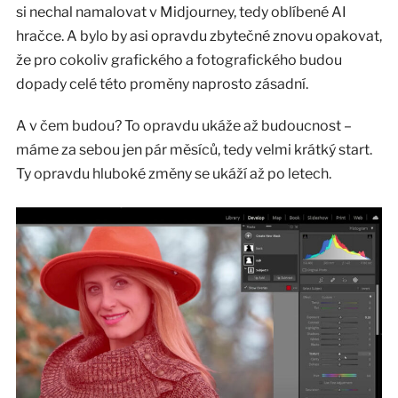
si nechal namalovat v Midjourney, tedy oblíbené AI
hračce. A bylo by asi opravdu zbytečné znovu opakovat,
že pro cokoliv grafického a fotografického budou
dopady celé této proměny naprosto zásadní.
A v čem budou? To opravdu ukáže až budoucnost –
máme za sebou jen pár měsíců, tedy velmi krátký start.
Ty opravdu hluboké změny se ukáží až po letech.