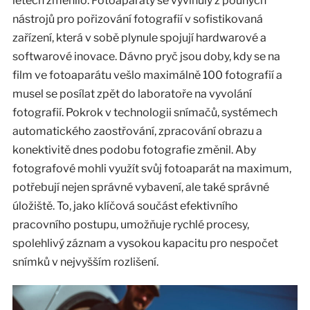
letech změnilo. Fotoaparáty se vyvinuly z pouhých
nástrojů pro pořizování fotografií v sofistikovaná
zařízení, která v sobě plynule spojují hardwarové a
softwarové inovace. Dávno pryč jsou doby, kdy se na
film ve fotoaparátu vešlo maximálně 100 fotografií a
musel se posílat zpět do laboratoře na vyvolání
fotografií. Pokrok v technologii snímačů, systémech
automatického zaostřování, zpracování obrazu a
konektivitě dnes podobu fotografie změnil. Aby
fotografové mohli využít svůj fotoaparát na maximum,
potřebují nejen správné vybavení, ale také správné
úložiště. To, jako klíčová součást efektivního
pracovního postupu, umožňuje rychlé procesy,
spolehlivý záznam a vysokou kapacitu pro nespočet
snímků v nejvyšším rozlišení.