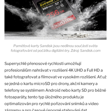
Paměťové karty Sandisk jsou nedílnou součástí světa
fotografování od počátku digitální éry. Zdroj: Sandisk.com
Superrychlé přenosové rychlosti umožňují
profesionálům nahrávat v rozlišení 4K UHD a Full HD a
také fotografovat a filmovat ve vysokém rozlišení. Ať už
se jedná o kartu microSD pro drony, akční kamery a
telefony se systémem Android nebo karty SD pro běžné
fotoaparáty, tento typ úložného produktu je
optimalizován pro rychlé pořizování snímků a video
záznamu a pro časově úsporné stahování dat.