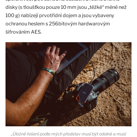
disky (s tloušťkou pouze 10 mm jsou „těžké“ méně než
100 g) nabízejí prvotřídní dojem a jsou vybaveny
ochranou heslem s 256bitovým hardwarovým
šifrováním AES.
„Úložné řešení podle mých představ musí být odolné a musí