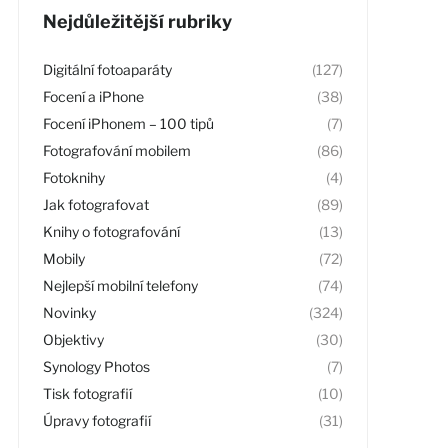
Nejdůležitější rubriky
Digitální fotoaparáty
(127)
Focení a iPhone
(38)
Focení iPhonem – 100 tipů
(7)
Fotografování mobilem
(86)
Fotoknihy
(4)
Jak fotografovat
(89)
Knihy o fotografování
(13)
Mobily
(72)
Nejlepší mobilní telefony
(74)
Novinky
(324)
Objektivy
(30)
Synology Photos
(7)
Tisk fotografií
(10)
Úpravy fotografií
(31)