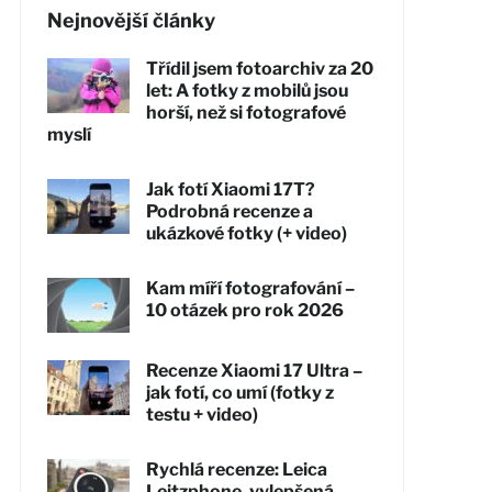
Nejnovější články
Třídil jsem fotoarchiv za 20
let: A fotky z mobilů jsou
horší, než si fotografové
myslí
Jak fotí Xiaomi 17T?
Podrobná recenze a
ukázkové fotky (+ video)
Kam míří fotografování –
10 otázek pro rok 2026
Recenze Xiaomi 17 Ultra –
jak fotí, co umí (fotky z
testu + video)
Rychlá recenze: Leica
Leitzphone, vylepšená