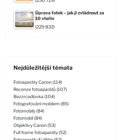
(250 729)
Úprava fotek – jak ji zvládnout za
10 vteřin
(229 832)
Nejdůležitější témata
Fotoaparáty Canon (114)
Recenze fotoaparátů (107)
Bezzrcadlovka (104)
Fotografování mobilem (85)
Fotomobily (84)
Fotomobil (84)
Objektivy Canon (53)
Full frame fotoaparáty (52)
Fotoaparáty Fujifilm (52)