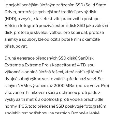
je nejoblíbenějším úložným zařízením SSD (Solid State
Drive), protože je rychlejší než tradiční pevný disk
(HDD), a zvyšuje tak efektivitu pracovního postupu.
Většina fotografů používá externí disk SSD jako záložní
disk, protože je skvělou volbou pro kopii dat, protože
snímky a soubory lze odložit a poté k nim okamžitě
přistupovat.
Druhá generace přenosných SSD disků SanDisk
Extreme a Extreme Pro s kapacitou až 4 TB jsou
výkonná a odolná úložná řešení, která nabízejí téměř
dvojnásobný výkon ve srovnání s předchozí verzí. Se
silným NVMe výkonem až 2000 MB/s (pouze verze Pro)
v kovaném hliníkovém šasi a ochranou proti pádu z
výšky až tří metrů a odolností proti vodě a prachu dle
normy IP65, toto přenosné SSD poskytuje fotografům
spolehlivost potřebnou na cestách. Drobné a lehké