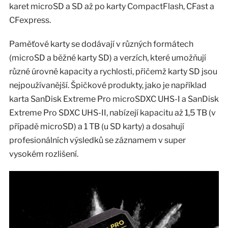
karet microSD a SD až po karty CompactFlash, CFast a
CFexpress.
Paměťové karty se dodávají v různých formátech
(microSD a běžné karty SD) a verzích, které umožňují
různé úrovně kapacity a rychlosti, přičemž karty SD jsou
nejpoužívanější. Špičkové produkty, jako je například
karta SanDisk Extreme Pro microSDXC UHS-I a SanDisk
Extreme Pro SDXC UHS-II, nabízejí kapacitu až 1,5 TB (v
případě microSD) a 1 TB (u SD karty) a dosahují
profesionálních výsledků se záznamem v super
vysokém rozlišení.