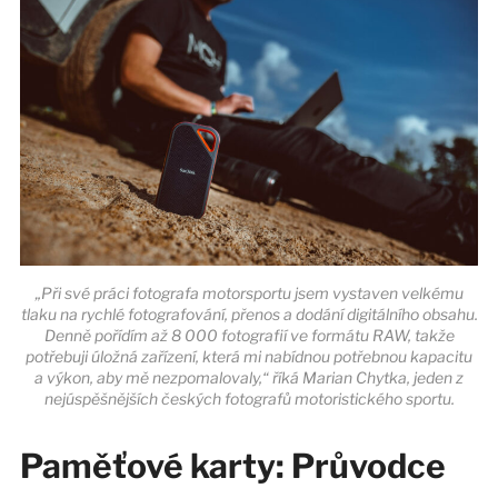
„Při své práci fotografa motorsportu jsem vystaven velkému
tlaku na rychlé fotografování, přenos a dodání digitálního obsahu.
Denně pořídím až 8 000 fotografií ve formátu RAW, takže
potřebuji úložná zařízení, která mi nabídnou potřebnou kapacitu
a výkon, aby mě nezpomalovaly,“ říká Marian Chytka, jeden z
nejúspěšnějších českých fotografů motoristického sportu.
Paměťové karty: Průvodce