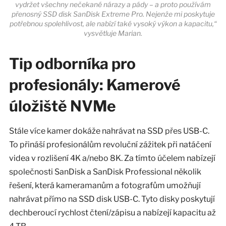
vydržet všechny nečekané nárazy a pády – a proto používám
přenosný SSD disk SanDisk Extreme Pro. Nejenže mi poskytuje
potřebnou spolehlivost, ale nabízí také vysoký výkon a kapacitu,“
vysvětluje Marian.
Tip odborníka pro
profesionály: Kamerové
úložiště NVMe
Stále více kamer dokáže nahrávat na SSD přes USB-C.
To přináší profesionálům revoluční zážitek při natáčení
videa v rozlišení 4K a/nebo 8K. Za tímto účelem nabízejí
společnosti SanDisk a SanDisk Professional několik
řešení, která kameramanům a fotografům umožňují
nahrávat přímo na SSD disk USB-C. Tyto disky poskytují
dechberoucí rychlost čtení/zápisu a nabízejí kapacitu až