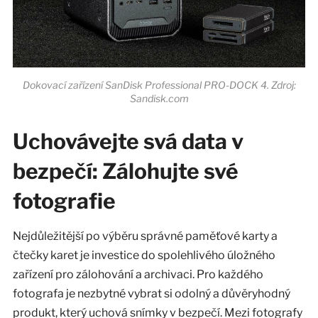
Dokovací zařízení SanDisk Professional PRO-DOCK 4. Zdroj:
Sandisk.com
Uchovávejte svá data v
bezpečí: Zálohujte své
fotografie
Nejdůležitější po výběru správné paměťové karty a
čtečky karet je investice do spolehlivého úložného
zařízení pro zálohování a archivaci. Pro každého
fotografa je nezbytné vybrat si odolný a důvěryhodný
produkt, který uchová snímky v bezpečí. Mezi fotografy