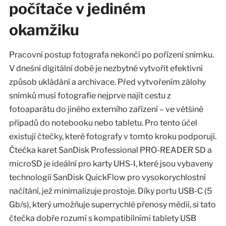
počítače v jediném
okamžiku
Pracovní postup fotografa nekončí po pořízení snímku.
V dnešní digitální době je nezbytné vytvořit efektivní
způsob ukládání a archivace. Před vytvořením zálohy
snímků musí fotografie nejprve najít cestu z
fotoaparátu do jiného externího zařízení – ve většině
případů do notebooku nebo tabletu. Pro tento účel
existují čtečky, které fotografy v tomto kroku podporují.
Čtečka karet SanDisk Professional PRO-READER SD a
microSD je ideální pro karty UHS-I, které jsou vybaveny
technologií SanDisk QuickFlow pro vysokorychlostní
načítání, jež minimalizuje prostoje. Díky portu USB-C (5
Gb/s), který umožňuje superrychlé přenosy médií, si tato
čtečka dobře rozumí s kompatibilními tablety USB