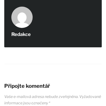
Redakce
Připojte komentář
Vaše e-mailová adresa nebude zveřejněna.
Vyžadované
informace jsou označeny
*