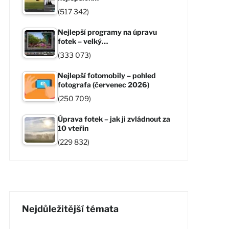
(517 342)
Nejlepší programy na úpravu
fotek – velký…
(333 073)
Nejlepší fotomobily – pohled
fotografa (červenec 2026)
(250 709)
Úprava fotek – jak ji zvládnout za
10 vteřin
(229 832)
Nejdůležitější témata