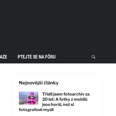
AZE
PTEJTE SE NA FÓRU
Nejnovější články
Třídil jsem fotoarchiv za
20 let: A fotky z mobilů
jsou horší, než si
fotografové myslí