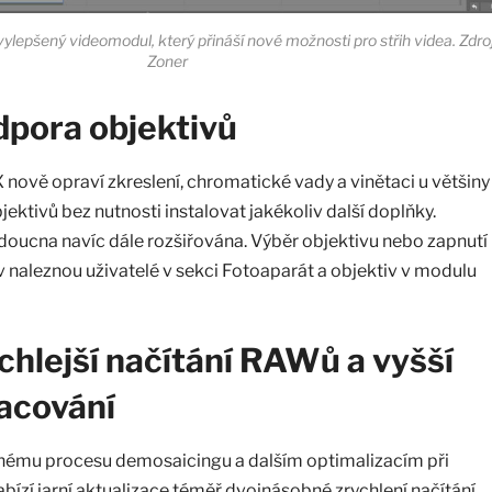
ylepšený videomodul, který přináší nové možnosti pro střih videa. Zdroj
Zoner
dpora objektivů
 nově opraví zkreslení, chromatické vady a vinětaci u většiny
ektivů bez nutnosti instalovat jakékoliv další doplňky.
oucna navíc dále rozšiřována. Výběr objektivu nebo zapnutí
naleznou uživatelé v sekci Fotoaparát a objektiv v modulu
chlejší načítání RAWů a vyšší
racování
enému procesu demosaicingu a dalším optimalizacím při
bízí jarní aktualizace téměř dvojnásobné zrychlení načítání