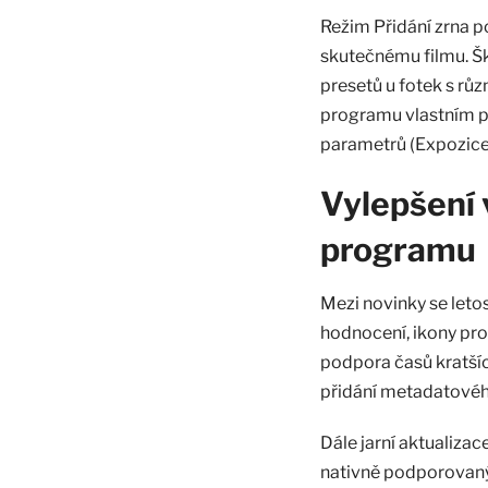
Režim Přidání zrna po
skutečnému filmu. Šk
presetů u fotek s růz
programu vlastním po
parametrů (Expozice,
Vylepšení 
programu
Mezi novinky se letos
hodnocení, ikony pro
podpora časů kratšíc
přidání metadatovéh
Dále jarní aktualizac
nativně podporovanýc