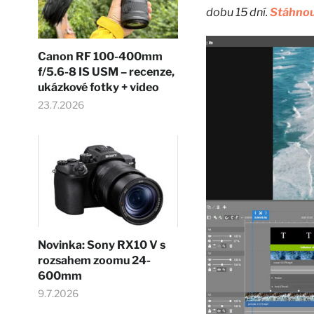
dobu 15 dní.
Stáhnout
Canon RF 100-400mm
f/5.6-8 IS USM – recenze,
ukázkové fotky + video
23.7.2026
Novinka: Sony RX10 V s
rozsahem zoomu 24-
600mm
9.7.2026