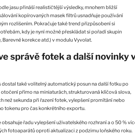
dle jasu přináší realističtější výsledky, mnohem bližší
álování kopírovaných masek filtrů usnadňuje používání
ným rozlišením. Pokračuje také trend přizpůsobení si
třebám, kdy je nyní možné přeskládat si pořadí skupin
 Barevné korekce atd.) v modulu Vyvolat.
ve správě fotek a další novinky 
 dostal také volitelný automatický posun na další fotku po
 otočení přímo na miniaturách, strukturovaná klíčová slova,
h než sekunda při řazení fotek, vylepšení promítání nebo
o tokenu pro čas konkrétního exportu.
e obsahuje řadu vylepšení uživatelského rozhraní a o 50 % víc
h fotoaparátů oproti aktualizaci z podzimu loňského roku.