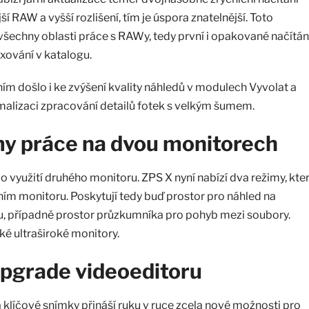
RAW a vyšší rozlišení, tím je úspora znatelnější. Toto
všechny oblasti práce s RAWy, tedy první i opakované načítání
exování v katalogu.
ím došlo i ke zvýšení kvality náhledů v modulech Vyvolat a
alizaci zpracování detailů fotek s velkým šumem.
my práce na dvou monitorech
 využití druhého monitoru. ZPS X nyní nabízí dva režimy, kte
vním monitoru. Poskytují tedy buď prostor pro náhled na
, případně prostor průzkumníka pro pohyb mezi soubory.
é ultraširoké monitory.
pgrade videoeditoru
 klíčové snímky přináší ruku v ruce zcela nové možnosti pro