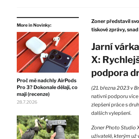
Zoner představil svo
More in Novinky:
tiskové zprávy, sna
Jarní várk
X: Rychlejš
podpora d
Proč mě nadchly AirPods
Pro 3? Dokonale dělají, co
(21. března 2023 v B
mají (recenze)
nativní podporu více
28.7.2026
zlepšení práce s dru
dalších vylepšení.
Zoner Photo Studio 
uživatelé, kterým už