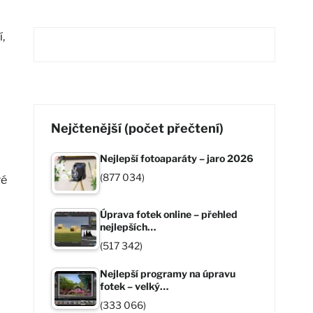
,
Nejčtenější (počet přečtení)
Nejlepší fotoaparáty – jaro 2026
(877 034)
ré
Úprava fotek online – přehled
nejlepších…
(517 342)
Nejlepší programy na úpravu
fotek – velký…
(333 066)