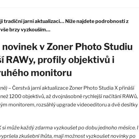
ji tradiční jarní aktualizaci… Níže najdete podrobnosti z
d vše brzy vyzkouším…
a novinek v Zoner Photo Studiu
í RAWy, profily objektivů i
ruhého monitoru
rně)
– Čerstvá jarní aktualizace Zoner Photo Studia X přináší
 než 1200 objektivů, až dvojnásobně rychlejší načítání RAWů,
hým monitorem, rozsáhlý upgrade videoeditoru a dvě desítky
X si může každý zdarma vyzkoušet po dobu jednoho měsíce. I
 vypršela zkušební lhůta, mají možnost vyzkoušet novinky po