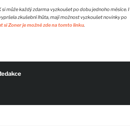
X si může každý zdarma vyzkoušet po dobu jednoho měsíce. I
 vypršela zkušební lhůta, mají možnost vyzkoušet novinky po
 si Zoner je možné zde na tomto linku
.
Redakce