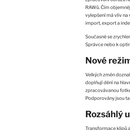
RAWů. Čím objemnější 
vylepšení má vliv na 
import, export a ind
Současně se zrychlen
Správce nebo k optim
Nové reži
Velkých změn doznalo
doplňují dění na hla
zpracovávanou fotku
Podporovány jsou tak
Rozsáhlý u
Transformace klipů a