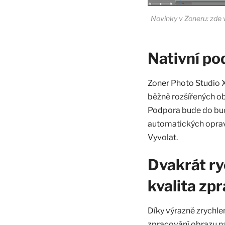
Novinky v Zoneru: zde v
Nativní po
Zoner Photo Studio X
běžně rozšířených obj
Podpora bude do bud
automatických oprav 
Vyvolat.
Dvakrát ry
kvalita zp
Díky výrazně zrychl
zpracování obrazu na