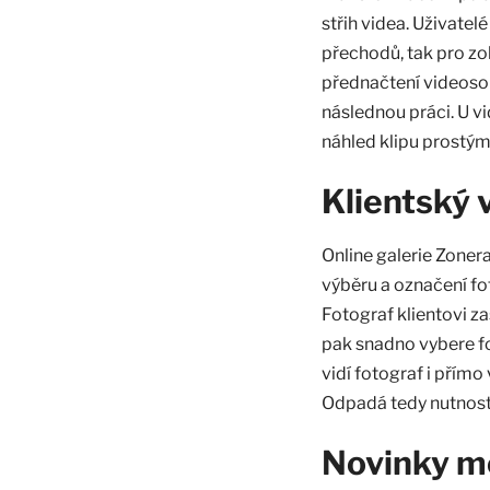
střih videa. Uživatel
přechodů, tak pro zo
přednačtení videosou
následnou práci. U 
náhled klipu prostým
Klientský 
Online galerie Zone
výběru a označení fo
Fotograf klientovi za
pak snadno vybere fo
vidí fotograf i přím
Odpadá tedy nutnost 
Novinky m