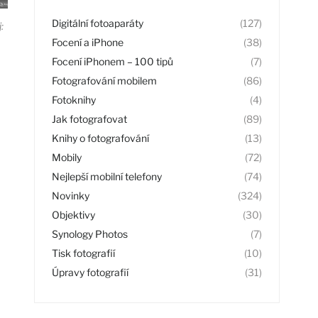
Digitální fotoaparáty
(127)
:
Focení a iPhone
(38)
Focení iPhonem – 100 tipů
(7)
Fotografování mobilem
(86)
Fotoknihy
(4)
Jak fotografovat
(89)
Knihy o fotografování
(13)
Mobily
(72)
Nejlepší mobilní telefony
(74)
Novinky
(324)
Objektivy
(30)
Synology Photos
(7)
Tisk fotografií
(10)
Úpravy fotografií
(31)