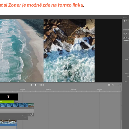
 si Zoner je možné zde na tomto linku
.