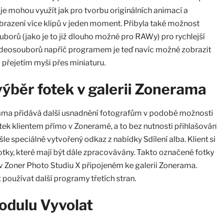
é je mohou využít jak pro tvorbu originálních animací a
brazení více klipů v jeden moment. Přibyla také možnost
borů (jako je to již dlouho možné pro RAWy) pro rychlejší
videosouborů napříč programem je teď navíc možné zobrazit
 přejetím myši přes miniaturu.
výběr fotek v galerii Zonerama
rama přidává další usnadnění fotografům v podobě možnosti
tek klientem přímo v Zoneramě, a to bez nutnosti přihlašování
šle speciálně vytvořený odkaz z nabídky Sdílení alba. Klient si
tky, které mají být dále zpracovávány. Takto označené fotky
o v Zoner Photo Studiu X připojeném ke galerii Zonerama.
používat další programy třetích stran.
odulu Vyvolat