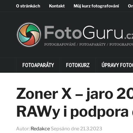
O stránkách
Kontakt
Můj kurz fotografování
On
FOTOAPARÁTY
FOTOKURZ
ÚPRAVY FOTO
Zoner X – jaro 2
RAWy i podpora
Autor:
Redakce
Sepsáno dne
21.3.2023