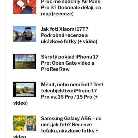
Proč mě nadchly AirPods
Pro 3? Dokonale dělají, co
mají (recenze)
Jak fotí Xiaomi 17T?
Podrobná recenze a
ukázkové fotky (+ video)
Skrytý poklad iPhonu 17
Pro: Open Gate video a
ProRes Raw
Měnit, nebo neměnit? Test
teleobjektivu: iPhone 17
Pro vs. 16 Pro / 15 Pro (+
video)
Samsung Galaxy A56 – co
umí, jak fotí? Recenze
foťáku, ukázkové fotky +
video