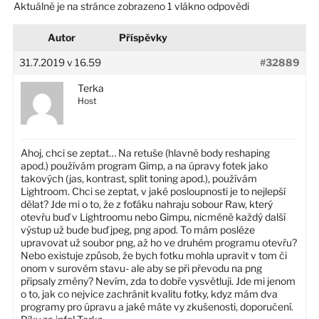
Aktuálně je na stránce zobrazeno 1 vlákno odpovědi
Autor
Příspěvky
31.7.2019 v 16.59
#32889
Terka
Host
Ahoj, chci se zeptat… Na retuše (hlavně body reshaping
apod.) používám program Gimp, a na úpravy fotek jako
takových (jas, kontrast, split toning apod.), používám
Lightroom. Chci se zeptat, v jaké posloupnosti je to nejlepší
dělat? Jde mi o to, že z foťáku nahraju sobour Raw, který
otevřu buď v Lightroomu nebo Gimpu, nicméně každý další
výstup už bude buď jpeg, png apod. To mám posléze
upravovat už soubor png, až ho ve druhém programu otevřu?
Nebo existuje způsob, že bych fotku mohla upravit v tom či
onom v surovém stavu- ale aby se při převodu na png
připsaly změny? Nevím, zda to dobře vysvětluji. Jde mi jenom
o to, jak co nejvice zachránit kvalitu fotky, kdyz mám dva
programy pro úpravu a jaké máte vy zkušenosti, doporučení.