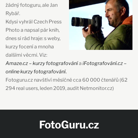
žádný fotoguru, ale Jan
Rybář.
Kdysi vyhrál Czech Press
Photo a napsal pár knih,
dnes si rád hraje: s weby,
kurzy focení a mnoha
dalšími věcmi. Viz:
Amaze.cz – kurzy fotografování
a
iFotografování.cz –
online kurzy fotografování
.
Fotoguru.cz navštíví měsíčně cca 60 000 čtenářů (62
294 real users, leden 2019, audit Netmonitor.cz)
FotoGuru.cz