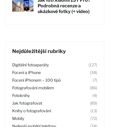
Jak fotí Xiaomi 15T Pro?
Podrobná recenze a
ukázkové fotky (+ video)
Nejdůležitější rubriky
Digitální fotoaparáty
(127)
Focení a iPhone
(38)
Focení iPhonem – 100 tipů
(7)
Fotografování mobilem
(86)
Fotoknihy
(4)
Jak fotografovat
(89)
Knihy o fotografování
(13)
Mobily
(72)
Nejlepší mobilní telefony
(74)