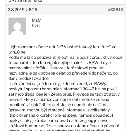
Díky za info! Terka
2.8.2019 v 6.26
#32912
MzM
Host
Lightroom nezvládne retuše? Vlastně takový ten „free“ ve
win10 ne…
Podle mě (a co používám) je optimální použít produkt výrobce
fotoaparátu. Jen ten ví, jak nejlépe naložit s RAW daty a
nastaveními z foťáku. Úpravy, které takový produkt
nezvládne je pak potřeba dělat po převedení do něčeho, co
daný produkt zvládne.
U převádění na jiné formáty je dobré vědět, že RAWy
poskytují spoustu barevných informací (36-42 bin na pixel),
zatímco třeba jpeg jen 24bin/pixel. Provede se tedy ztrátový
převod, který na obrazovce není vidět (protože většina
monitorů víc jak 24bit/pixel stejně neumí), ale dalšími
úpravami mohou být ztracené informace „zviditelněny“
(typicky snaha o korekci bílé na jpegu nemusí dopadnout
hezky). Taky je třeba pamatovat na to, že jpeg je navíc
ztrátová komprese. Tzn, z obrazu dostanu něco, co původní
obraz „kopíruje“, ale při podrobném šťourání se zjistí, že