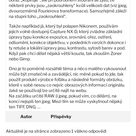
některé prvky jsou „zaokrouhleny“ kvůli velikosti dat (viz jpeg,
dvourozměrná Fourierova transformace). Samozřejmě záleží
na stupni toho „zaokrouhlení“.
Takže například já, který byl polapen Nikonem, používám
jejich volně dostupný Capture NX-D, který zvládne základní
úpravy typu korekce expozice, srovnání, ořez, ostření,
odšumění, korekce objektivu, v posledních verzích dokonce i
ty retuše a lokální úpravy jasu, kontrastu, sytosti barev a pod.
Když pak chci dělat nějaká větší kouzla, tak zkouším Zoner
nebo Gimp.
Ono je to poměrně rozsáhlé téma a něco malého vykousnout
může být zmatečné a zavádějící, nic méně pokud to jde, tak
použít produkt výrobce foťáku a následně formáty obrázku,
které v sobě nesou co nejvíc obrazových informací originálu.
Jaké se používají lze určitě najít na webu.
Na začátku určitě RAW (i jpeg, pokud vím, co dělám), na
konci nejspíš ten jpeg. Mezi tím se může vyskytnout nějaký
ten TIFF, DNG, …
Autor
Příspěvky
Aktuálně je na stránce zobrazeno 1 vlákno odpovědi