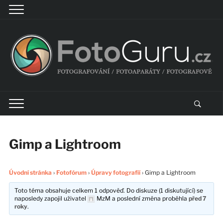
Gimp a Lightroom
Úvodní stránka
›
Fotofórum
›
Úpravy fotografií
›
Gimp a Lightroom
Toto téma obsahuje celkem 1 odpověď. Do diskuze (1 diskutující) se
naposledy zapojil uživatel
MzM
a poslední změna proběhla
před 7
roky
.