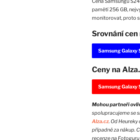
Cena Samsungu S24 Ul
pamětí 256 GB, nejvy
monitorovat, proto s
Srovnání cen
Samsung Galaxy S
Ceny na Alza
Samsung Galaxy S
Mohou partneři ovli
spolupracujeme se 
Alza.cz
. Od Heureky 
případně za nákup. C
recenze na Fotoguru 