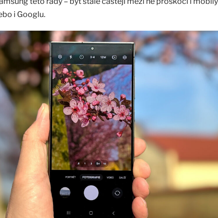
msung této řady – byť stále častěji mezi ně proskočí i mobily
ebo i Googlu.