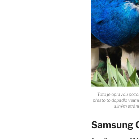
Toto je opravdu poz
přesto to dopadlo velm
silným strá
Samsung G