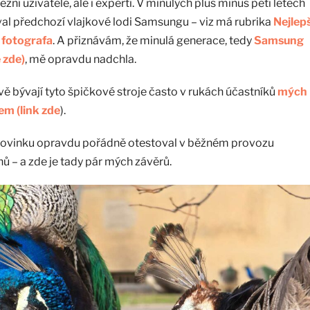
ní uživatelé, ale i experti. V minulých plus minus pěti letech
al předchozí vlajkové lodi Samsungu – viz má rubrika
Nejlepš
 fotografa
. A přiznávám, že minulá generace, tedy
Samsung
 zde)
, mě opravdu nadchla.
ě bývají tyto špičkové stroje často v rukách účastníků
mých
em (link zde
).
í novinku opravdu pořádně otestoval v běžném provozu
nů – a zde je tady pár mých závěrů.