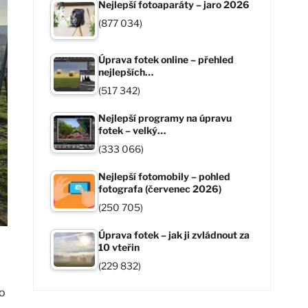
Nejlepší fotoaparáty – jaro 2026
(877 034)
Úprava fotek online – přehled
nejlepších…
(517 342)
Nejlepší programy na úpravu
fotek – velký…
(333 066)
Nejlepší fotomobily – pohled
fotografa (červenec 2026)
(250 705)
Úprava fotek – jak ji zvládnout za
10 vteřin
(229 832)
ho