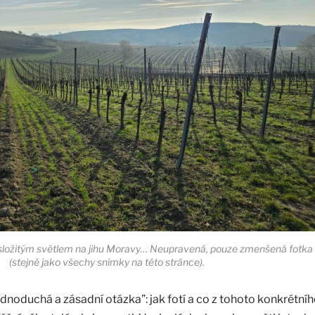
 složitým světlem na jihu Moravy… Neupravená, pouze zmenšená fotka
(stejně jako všechy snímky na této stránce).
ednoduchá a zásadní otázka”: jak fotí a co z tohoto konkrétní