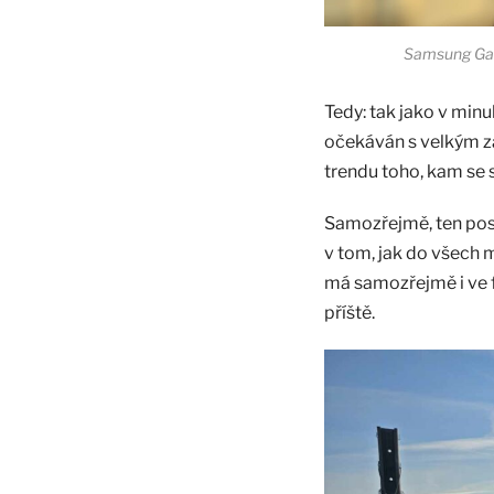
Samsung Gala
Tedy: tak jako v min
očekáván s velkým z
trendu toho, kam se
Samozřejmě, ten posu
v tom, jak do všech 
má samozřejmě i ve f
příště.