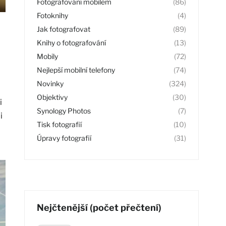
Fotografování mobilem
(86)
Fotoknihy
(4)
Jak fotografovat
(89)
Knihy o fotografování
(13)
Mobily
(72)
Nejlepší mobilní telefony
(74)
Novinky
(324)
Objektivy
(30)
i
Synology Photos
(7)
i
Tisk fotografií
(10)
Úpravy fotografií
(31)
Nejčtenější (počet přečtení)