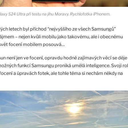
xy S24 Ultra při testu na jihu Moravy. Rychlofotka iPhonem.
ulých letech byl příchod “nejvyššího ze všech Samsungů”
ájmem – nejen kvůli mobilu jako takovému, ale i obecnému
 svět focení mobilem posouvá…
n není jen ve focení, opravdu hodně zajímavých věcí se děje 
možných funkcí Samsungu proniká umělá inteligence. Svoji rol
ocení a úpravách fotek, ale tohle téma si nechám někdy na