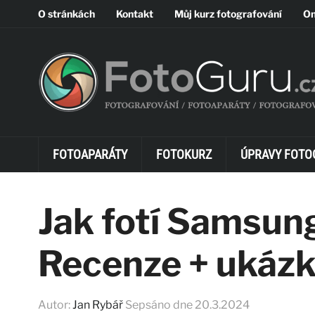
O stránkách
Kontakt
Můj kurz fotografování
On
FOTOAPARÁTY
FOTOKURZ
ÚPRAVY FOTO
Jak fotí Samsun
Recenze + ukázk
Autor:
Jan Rybář
Sepsáno dne
20.3.2024