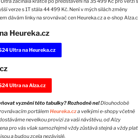
tra začínala krátce po představení na 35 499 Kč pro verzi 
šší verze s 1T stála 44 499 Kč. Není v mých silách změny
em dávám linky na srovnávač cen Heureka.cz a e-shop Alza.c
 na Heureka.cz
24 Ultra na Heureka.cz
.cz
24 Ultra na Alza.cz
vňovat vyznění této tabulky? Rozhodně ne!
Dlouhodobě
srovnávacím portálem
Heureka.cz
a velkými e-shopy včetně
dostáváme nevelkou provizi za vaši návštěvu, od Alzy
ena pro vás však samozřejmě vždy zůstává stejná a vždy platí
jsou a budou zcela nezávislé.