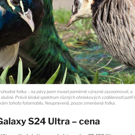
oruhodná fotka – na pávy jsem musel poměrně výrazně zazoomovat, a
i slušně. Právě široké spektrum různých ohniskových vzdáleností patří 
nkám tohoto fotomobilu. Neupravená, pouze zmenšená fotka.
alaxy S24 Ultra – cena