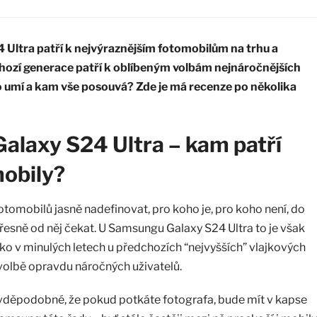
Ultra patří k nejvýraznějším fotomobilům na trhu a
ozí generace patří k oblíbeným volbám nejnáročnějších
 co umí a kam vše posouvá? Zde je má recenze po několika
laxy S24 Ultra – kam patří
obily?
otomobilů jasně nadefinovat, pro koho je, pro koho není, do
 přesně od něj čekat. U Samsungu Galaxy S24 Ultra to je však
o v minulých letech u předchozích “nejvyšších” vlajkových
 volbě opravdu náročných uživatelů.
avděpodobné, že pokud potkáte fotografa, bude mít v kapse