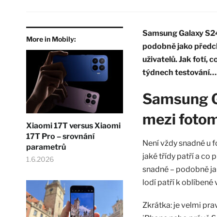
Samsung Galaxy S24 
More in Mobily:
podobně jako předch
uživatelů. Jak fotí,
týdnech testování…
Samsung Ga
mezi fotom
Xiaomi 17T versus Xiaomi
17T Pro – srovnání
Není vždy snadné u f
parametrů
jaké třídy patří a co
1.6.2026
snadné – podobně jak
lodí patří k oblíbené
Zkrátka: je velmi pr