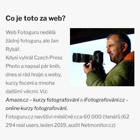
Co je toto za web?
Web Fotoguru nedělá
žádný fotoguru, ale Jan
Rybář.
Kdysi vyhrál Czech Press
Photo a napsal pár knih,
dnes si rád hraje: s weby,
kurzy focení a mnoha
dalšími věcmi. Viz:
Amaze.cz – kurzy fotografování
a
iFotografování.cz –
online kurzy fotografování
.
Fotoguru.cz navštíví měsíčně cca 60 000 čtenářů (62
294 real users, leden 2019, audit Netmonitor.cz)