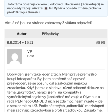
Toto téma obsahuje celkem 3 odpovědi. Do diskuze (3 diskutující) se
naposledy zapojil uživatel
Jan Rybář
a poslední změna proběhla
před 10 roky a 8 měsíci
.
Aktuálně jsou na stránce zobrazeny 3 vlákna odpovědí
Autor
Příspěvky
8.8.2014 v 15.21
#895
VP
Host
Dobrý den, jsem také jeden z těch, kteří právě přemýšlí o
koupi fotoaparátu. Byl jsem poměrně skálopevně
přesvědčen, že se posunu dál a zakoupím nějakou
zrcadlovku. Když jsem ale sledoval různé odborné diskuze na
téma „jaký foťák“, narazil jsem i na kompakty s
vyměnitelnými objektivy (konkrétně mě zaujala Olympus a
řada PEN nebo OM-D). O nich se zde moc nezmiňujete – jde
o senzor mikro 4/3. Podle některých „odborníků“ mezistupeň
mezi začínající zrcadlovkou a profi zrcadlovkou. Zaujalo mě,