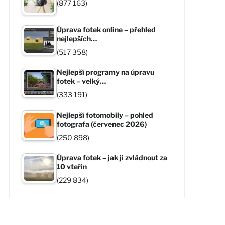
(877 163)
Úprava fotek online – přehled
nejlepších…
(517 358)
Nejlepší programy na úpravu
fotek – velký…
(333 191)
Nejlepší fotomobily – pohled
fotografa (červenec 2026)
(250 898)
Úprava fotek – jak ji zvládnout za
10 vteřin
(229 834)