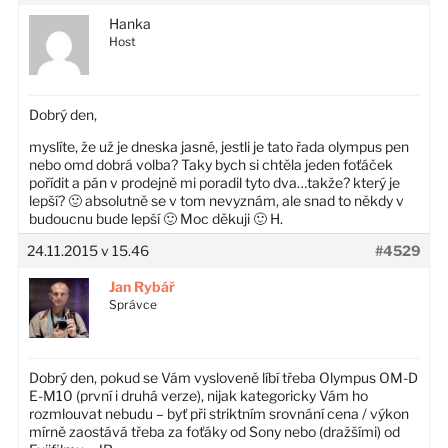
Hanka
Host
Dobrý den,
myslíte, že už je dneska jasné, jestli je tato řada olympus pen
nebo omd dobrá volba? Taky bych si chtěla jeden foťáček
pořídit a pán v prodejně mi poradil tyto dva…takže? který je
lepší? 🙂 absolutně se v tom nevyznám, ale snad to někdy v
budoucnu bude lepší 🙂 Moc děkuji 🙂 H.
24.11.2015 v 15.46
#4529
Jan Rybář
Správce
Dobrý den, pokud se Vám vysloveně líbí třeba Olympus OM-D
E-M10 (první i druhá verze), nijak kategoricky Vám ho
rozmlouvat nebudu – byť při striktním srovnání cena / výkon
mírně zaostává třeba za foťáky od Sony nebo (dražšími) od