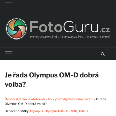
Je řada Olympus OM-D dobrá
volba?
Úvodní stránka
›
Fotofórum
›
Jak vybrat digitální fotoaparát?
›
Je řada
Olympus OM-D dobrá volba?
Označeno štítky:
Olympus
,
Olympus OM-D E-M10
,
OM-D