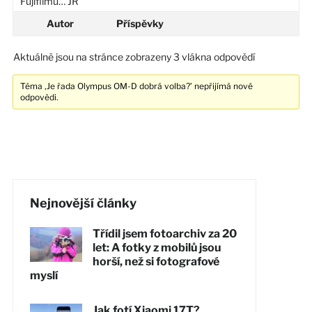
Fujifilmu… JR
Autor
Příspěvky
Aktuálně jsou na stránce zobrazeny 3 vlákna odpovědí
Téma ‚Je řada Olympus OM-D dobrá volba?’ nepřijímá nové
odpovědi.
Nejnovější články
Třídil jsem fotoarchiv za 20
let: A fotky z mobilů jsou
horší, než si fotografové
myslí
Jak fotí Xiaomi 17T?