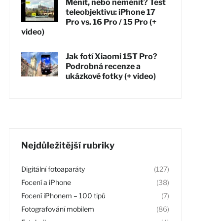
Měnit, nebo neměnit? Test
teleobjektivu: iPhone 17
Pro vs. 16 Pro / 15 Pro (+
video)
Jak fotí Xiaomi 15T Pro?
Podrobná recenze a
ukázkové fotky (+ video)
Nejdůležitější rubriky
Digitální fotoaparáty
(127)
Focení a iPhone
(38)
Focení iPhonem – 100 tipů
(7)
Fotografování mobilem
(86)