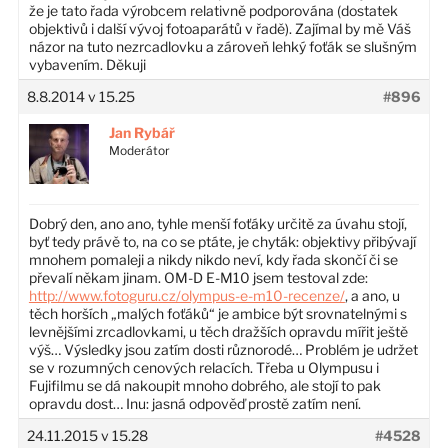
že je tato řada výrobcem relativně podporována (dostatek
objektivů i další vývoj fotoaparátů v řadě). Zajímal by mě Váš
názor na tuto nezrcadlovku a zároveň lehký foťák se slušným
vybavením. Děkuji
8.8.2014 v 15.25
#896
Jan Rybář
Moderátor
Dobrý den, ano ano, tyhle menší foťáky určitě za úvahu stojí,
byť tedy právě to, na co se ptáte, je chyták: objektivy přibývají
mnohem pomaleji a nikdy nikdo neví, kdy řada skončí či se
převalí někam jinam. OM-D E-M10 jsem testoval zde:
http://www.fotoguru.cz/olympus-e-m10-recenze/
, a ano, u
těch horších „malých foťáků“ je ambice být srovnatelnými s
levnějšími zrcadlovkami, u těch dražších opravdu mířit ještě
výš… Výsledky jsou zatím dosti různorodé… Problém je udržet
se v rozumných cenových relacích. Třeba u Olympusu i
Fujifilmu se dá nakoupit mnoho dobrého, ale stojí to pak
opravdu dost… Inu: jasná odpověď prostě zatím není.
24.11.2015 v 15.28
#4528