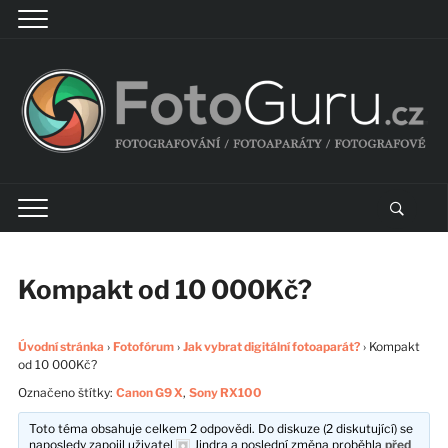
Kompakt od 10 000Kč?
Úvodní stránka
›
Fotofórum
›
Jak vybrat digitální fotoaparát?
›
Kompakt
od 10 000Kč?
Označeno štítky:
Canon G9 X
,
Sony RX100
Toto téma obsahuje celkem 2 odpovědi. Do diskuze (2 diskutující) se
naposledy zapojil uživatel
Jindra
a poslední změna proběhla
před