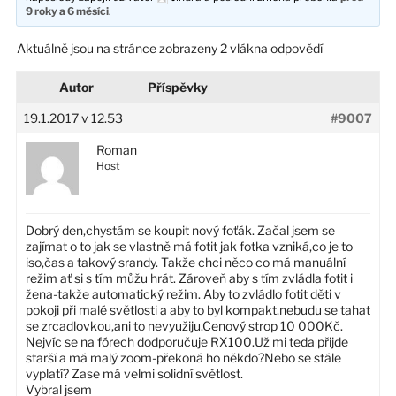
9 roky a 6 měsíci
.
Aktuálně jsou na stránce zobrazeny 2 vlákna odpovědí
Autor
Příspěvky
19.1.2017 v 12.53
#9007
Roman
Host
Dobrý den,chystám se koupit nový foťák. Začal jsem se
zajímat o to jak se vlastně má fotit jak fotka vzniká,co je to
iso,čas a takový srandy. Takže chci něco co má manuální
režim ať si s tím můžu hrát. Zároveň aby s tím zvládla fotit i
žena-takže automatický režim. Aby to zvládlo fotit děti v
pokoji při malé světlosti a aby to byl kompakt,nebudu se tahat
se zrcadlovkou,ani to nevyužiju.Cenový strop 10 000Kč.
Nejvíc se na fórech dodporučuje RX100.Už mi teda přijde
starší a má malý zoom-překoná ho někdo?Nebo se stále
vyplatí? Zase má velmi solidní světlost.
Vybral jsem