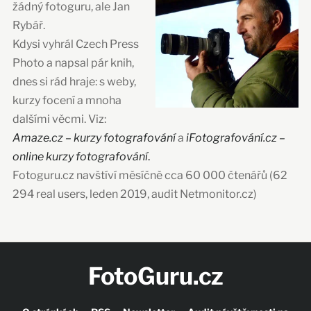
žádný fotoguru, ale Jan
Rybář.
Kdysi vyhrál Czech Press
Photo a napsal pár knih,
dnes si rád hraje: s weby,
kurzy focení a mnoha
dalšími věcmi. Viz:
Amaze.cz – kurzy fotografování
a
iFotografování.cz –
online kurzy fotografování
.
Fotoguru.cz navštíví měsíčně cca 60 000 čtenářů (62
294 real users, leden 2019, audit Netmonitor.cz)
FotoGuru.cz