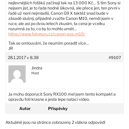
nejlevnějších foťáků začínají tak na 13 000 Kč… S tím Sony si
nejsem jist, je to řada hodně šikovná, ale přece jen, ten první v
řadě už není nejmladší, Canon G9 X taktéž snad bude v
zásadě slušný, případně zvažte Canon M10, neměl jsem v
ruce, ale asi po dvou letech zkusím, ta cena je vcelku
rozumná za to, co by to mohlo umět…
https://www.fotoguru.cz/canon-eos-m10/
Tak se omlouvám, že neumím poradit více…
JR
28.1.2017 v 8.38
#9107
Jindra
Host
Ja mohu doporucit Sony RX100 mel jsem tento kompakt a
opravdu foti krasne a jeste lepe nataci video.
Autor
Příspěvky
Aktuálně jsou na stránce zobrazeny 2 vlákna odpovědí