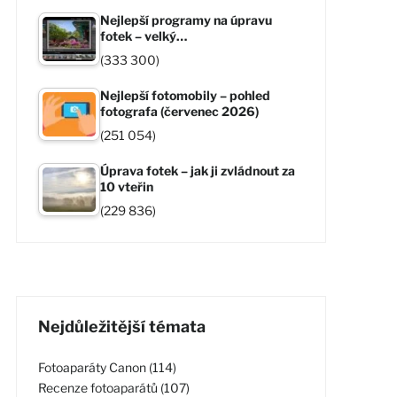
Nejlepší programy na úpravu
fotek – velký…
(333 300)
Nejlepší fotomobily – pohled
fotografa (červenec 2026)
(251 054)
Úprava fotek – jak ji zvládnout za
10 vteřin
(229 836)
Nejdůležitější témata
Fotoaparáty Canon (114)
Recenze fotoaparátů (107)