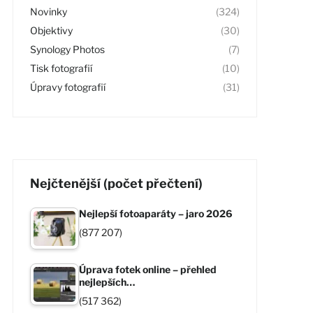
Novinky
(324)
Objektivy
(30)
Synology Photos
(7)
Tisk fotografií
(10)
Úpravy fotografií
(31)
Nejčtenější (počet přečtení)
Nejlepší fotoaparáty – jaro 2026
(877 207)
Úprava fotek online – přehled
nejlepších…
(517 362)