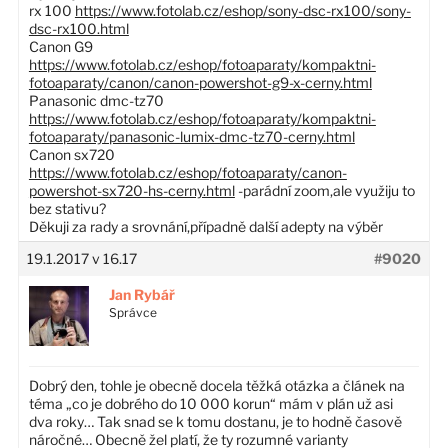
rx 100
https://www.fotolab.cz/eshop/sony-dsc-rx100/sony-
dsc-rx100.html
Canon G9
https://www.fotolab.cz/eshop/fotoaparaty/kompaktni-
fotoaparaty/canon/canon-powershot-g9-x-cerny.html
Panasonic dmc-tz70
https://www.fotolab.cz/eshop/fotoaparaty/kompaktni-
fotoaparaty/panasonic-lumix-dmc-tz70-cerny.html
Canon sx720
https://www.fotolab.cz/eshop/fotoaparaty/canon-
powershot-sx720-hs-cerny.html
-parádní zoom,ale využiju to
bez stativu?
Děkuji za rady a srovnání,případně další adepty na výběr
19.1.2017 v 16.17
#9020
Jan Rybář
Správce
Dobrý den, tohle je obecně docela těžká otázka a článek na
téma „co je dobrého do 10 000 korun“ mám v plán už asi
dva roky… Tak snad se k tomu dostanu, je to hodně časově
náročné… Obecně žel platí, že ty rozumné varianty