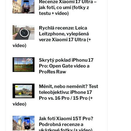
Recenze Xiaomi 17 Ultra –
jak fotí, co umí (fotky z
testu + video)
Rychlá recenze: Leica
Leitzphone, vylepšená
verze Xiaomi 17 Ultra (+
video)
Skrytý poklad iPhonu 17
Pro: Open Gate video a
ProRes Raw
Měnit, nebo neměnit? Test
teleobjektivu: iPhone 17
Pro vs. 16 Pro / 15 Pro (+
video)
Jak fotí Xiaomi 15T Pro?
Podrobná recenze a
ukázkové fotky (+ video)