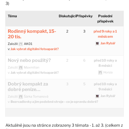
3)
Téma
Diskutující
Příspěvky
Poslední
příspěvek
Rodinný kompakt, 15-
2
3
před 9 roky a 1
20 tis.
měsícem
Jan Rybář
Založil:
AK01
v:
Jak vybrat digitální fotoaparát?
Nový nebo použitý?
2
6
před 10 roky a
8 měsíci
Založil:
Maxmilian
Honza
v:
Jak vybrat digitální fotoaparát?
Dobrý kompakt za
3
5
před 10 roky a
dobré peníze…
9 měsíci
Jan Rybář
Založil:
Šárka Tomanová
v:
Bezrcadlovky a jim podobné stroje – co je opravdu dobré?
Aktuálně jsou na stránce zobrazeny 3 témata - 1. až 3. (celkem z