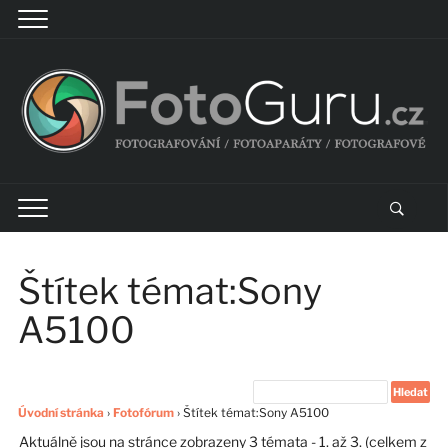
Štítek témat:Sony
A5100
Úvodní stránka
›
Fotofórum
›
Štítek témat:Sony A5100
Aktuálně jsou na stránce zobrazeny 3 témata - 1. až 3. (celkem z