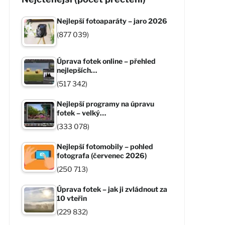
Nejlepší fotoaparáty – jaro 2026
(877 039)
Úprava fotek online – přehled
nejlepších…
(517 342)
Nejlepší programy na úpravu
fotek – velký…
(333 078)
Nejlepší fotomobily – pohled
fotografa (červenec 2026)
(250 713)
Úprava fotek – jak ji zvládnout za
10 vteřin
(229 832)