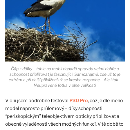
Čáp z dálky – tohle na mobil dopadá opravdu velmi dobře a
schopnost přibližovat je fascinující. Samozřejmě, zde už to je
extrém a při další přiblížení už se kresba rozpadne… Ale i tak…
Neupravená fotka v plné velikosti.
Vloni jsem podrobně testoval
P30 Pro
, což je dle mého
model naprosto průlomový – díky schopnosti
“periskopickým” teleobjektivem opticky přibližovat a
obecné vyladěnosti všech možných funkcí. V té době to