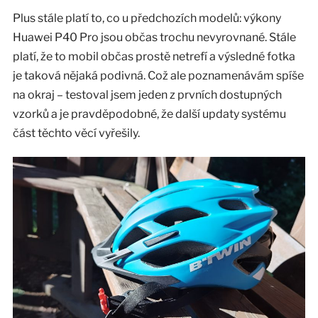
Plus stále platí to, co u předchozích modelů: výkony
Huawei P40 Pro jsou občas trochu nevyrovnané. Stále
platí, že to mobil občas prostě netrefí a výsledné fotka
je taková nějaká podivná. Což ale poznamenávám spíše
na okraj – testoval jsem jeden z prvních dostupných
vzorků a je pravděpodobné, že další updaty systému
část těchto věcí vyřešily.