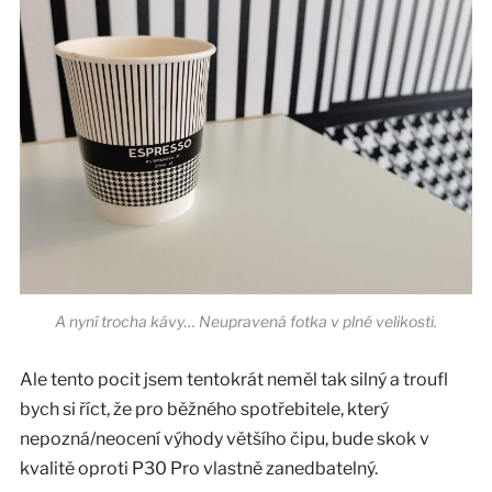
A nyní trocha kávy… Neupravená fotka v plné velikosti.
Ale tento pocit jsem tentokrát neměl tak silný a troufl
bych si říct, že pro běžného spotřebitele, který
nepozná/neocení výhody většího čipu, bude skok v
kvalitě oproti P30 Pro vlastně zanedbatelný.