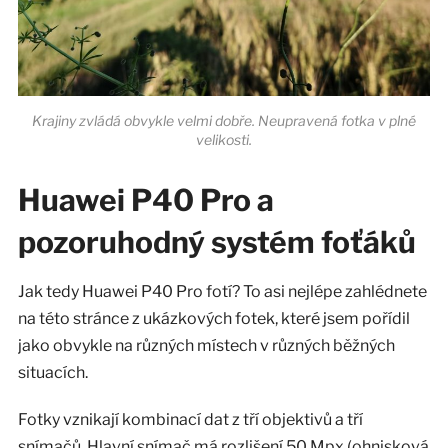
Krajiny zvládá obvykle velmi dobře. Neupravená fotka v plné
velikosti.
Huawei P40 Pro a
pozoruhodný systém foťáků
Jak tedy Huawei P40 Pro fotí? To asi nejlépe zahlédnete
na této stránce z ukázkových fotek, které jsem pořídil
jako obvykle na různých místech v různých běžných
situacích.
Fotky vznikají kombinací dat z tří objektivů a tří
snímačů. Hlavní snímač má rozlišení 50 Mpx (ohnisková