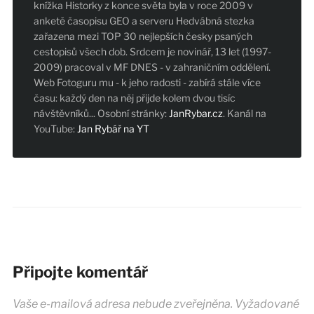
knížka Historky z konce světa byla v roce 2009 v
anketě časopisu GEO a serveru Hedvábná stezka
zařazena mezi TOP 30 nejlepších česky psaných
cestopisů všech dob. Srdcem je novinář, 13 let (1997-
2009) pracoval v MF DNES - v zahraničním oddělení.
Web Fotoguru mu - k jeho radosti - zabírá stále více
času: každý den na něj přijde kolem dvou tisíc
návštěvníků... Osobní stránky:
JanRybar.cz
. Kanál na
YouTube:
Jan Rybář na YT
Připojte komentář
Vaše e-mailová adresa nebude zveřejněna.
Vyžadované