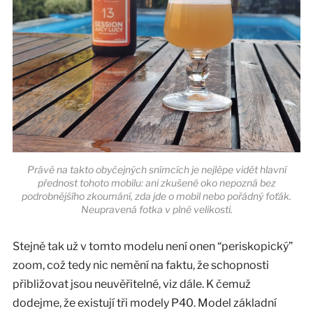
Právě na takto obyčejných snímcích je nejlépe vidět hlavní
přednost tohoto mobilu: ani zkušené oko nepozná bez
podrobnějšího zkoumání, zda jde o mobil nebo pořádný foťák.
Neupravená fotka v plné velikosti.
Stejně tak už v tomto modelu není onen “periskopický”
zoom, což tedy nic nemění na faktu, že schopnosti
přibližovat jsou neuvěřitelné, viz dále. K čemuž
dodejme, že existují tři modely P40. Model základní