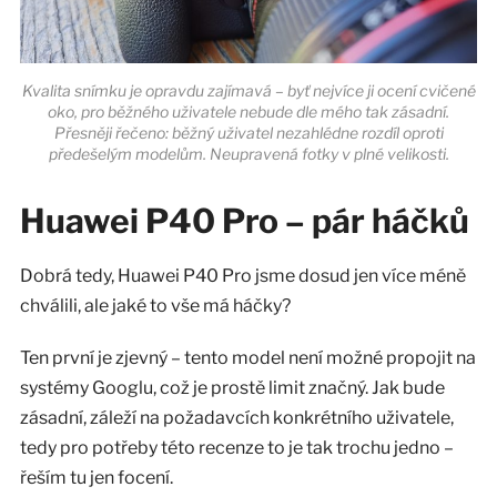
Kvalita snímku je opravdu zajímavá – byť nejvíce ji ocení cvičené
oko, pro běžného uživatele nebude dle mého tak zásadní.
Přesněji řečeno: běžný uživatel nezahlédne rozdíl oproti
předešelým modelům. Neupravená fotky v plné velikosti.
Huawei P40 Pro – pár háčků
Dobrá tedy, Huawei P40 Pro jsme dosud jen více méně
chválili, ale jaké to vše má háčky?
Ten první je zjevný – tento model není možné propojit na
systémy Googlu, což je prostě limit značný. Jak bude
zásadní, záleží na požadavcích konkrétního uživatele,
tedy pro potřeby této recenze to je tak trochu jedno –
řeším tu jen focení.