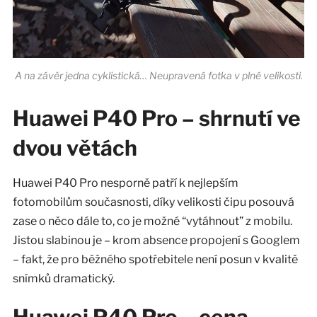
A na závěr jedna cyklistická… Neupravená fotka v plné velikosti.
Huawei P40 Pro – shrnutí ve
dvou větách
Huawei P40 Pro nesporně patří k nejlepším
fotomobilům současnosti, díky velikosti čipu posouvá
zase o něco dále to, co je možné “vytáhnout” z mobilu.
Jistou slabinou je – krom absence propojení s Googlem
– fakt, že pro běžného spotřebitele není posun v kvalitě
snímků dramatický.
Huawei P40 Pro – cena