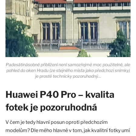
Padesátinásobné přiblížení není samozřejmě moc použitelné, ale
pohled do oken Hradu (ze stejného místa jako předchozí snímky)
je prostě technicky pozoruhodný…
Huawei P40 Pro – kvalita
fotek je pozoruhodná
V čem je tedy hlavní posun oproti předchozím
modelům? Dle mého hlavně v tom, jak kvalitní fotky umí