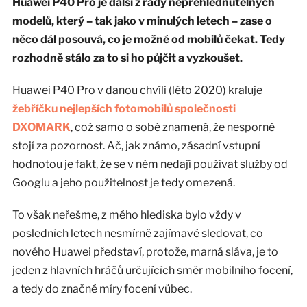
Huawei P40 Pro je další z řady nepřehlédnutelných
modelů, který – tak jako v minulých letech – zase o
něco dál posouvá, co je možné od mobilů čekat. Tedy
rozhodně stálo za to si ho půjčit a vyzkoušet.
Huawei P40 Pro v danou chvíli (léto 2020) kraluje
žebříčku nejlepších fotomobilů společnosti
DXOMARK
, což samo o sobě znamená, že nesporně
stojí za pozornost. Ač, jak známo, zásadní vstupní
hodnotou je fakt, že se v něm nedají používat služby od
Googlu a jeho použitelnost je tedy omezená.
To však neřešme, z mého hlediska bylo vždy v
posledních letech nesmírně zajímavé sledovat, co
nového Huawei představí, protože, marná sláva, je to
jeden z hlavních hráčů určujících směr mobilního focení,
a tedy do značné míry focení vůbec.