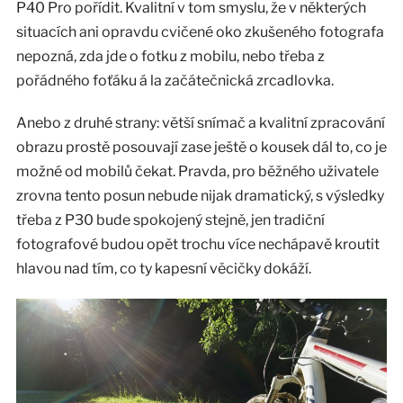
P40 Pro pořídit. Kvalitní v tom smyslu, že v některých
situacích ani opravdu cvičené oko zkušeného fotografa
nepozná, zda jde o fotku z mobilu, nebo třeba z
pořádného foťáku á la začátečnická zrcadlovka.
Anebo z druhé strany: větší snímač a kvalitní zpracování
obrazu prostě posouvají zase ještě o kousek dál to, co je
možné od mobilů čekat. Pravda, pro běžného uživatele
zrovna tento posun nebude nijak dramatický, s výsledky
třeba z P30 bude spokojený stejně, jen tradiční
fotografové budou opět trochu více nechápavě kroutit
hlavou nad tím, co ty kapesní věcičky dokáží.