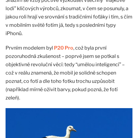
Snažím se vždy poctivě vyzkoušet všechny “vlajkové
lodi” klíčových výrobců, zkoumat, v čem se posunuly, a
jakou roli hrají ve srovnání s tradičními foťáky i tím, s čím
v mobilním světě fotím já, tedy s posledními typy
iPhonů.
Prvním modelem byl
P20 Pro
, což byla první
pozoruhodná zkušenost – poprvé jsem se potkal s
objektivně revoluční věcí: tedy “umělou inteligencí” –
což v reálu znamená, že mobil je solidně schopen
poznat, co fotí a dle toho fotku trochu uzpůsobit
(například mírně oživit barvy, pokud pozná, že fotí
zeleň).