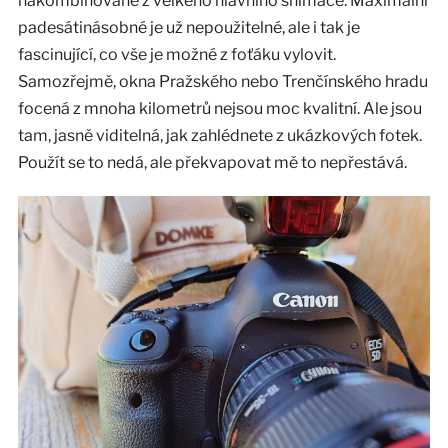
nakombinované z velkého hlavního snímače. Maximální
padesátinásobné je už nepoužitelné, ale i tak je
fascinující, co vše je možné z foťáku vylovit.
Samozřejmě, okna Pražského nebo Trenčínského hradu
focená z mnoha kilometrů nejsou moc kvalitní. Ale jsou
tam, jasně viditelná, jak zahlédnete z ukázkových fotek.
Použít se to nedá, ale překvapovat mě to nepřestává.