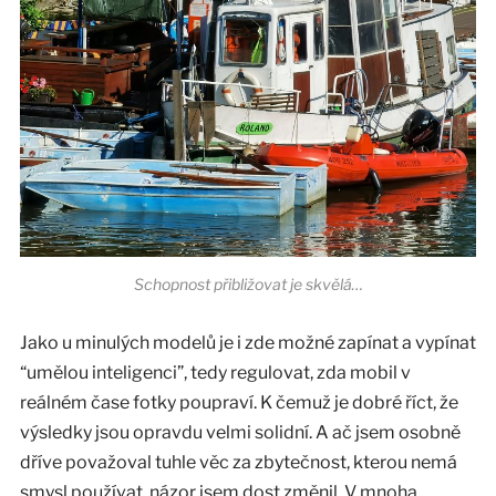
Schopnost přibližovat je skvělá…
Jako u minulých modelů je i zde možné zapínat a vypínat
“umělou inteligenci”, tedy regulovat, zda mobil v
reálném čase fotky poupraví. K čemuž je dobré říct, že
výsledky jsou opravdu velmi solidní. A ač jsem osobně
dříve považoval tuhle věc za zbytečnost, kterou nemá
smysl používat, názor jsem dost změnil. V mnoha