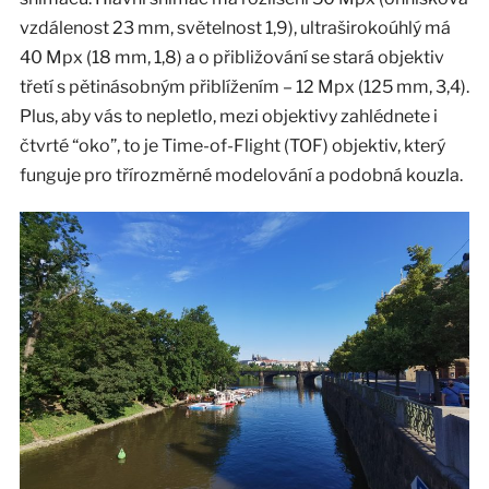
vzdálenost 23 mm, světelnost 1,9), ultraširokoúhlý má
40 Mpx (18 mm, 1,8) a o přibližování se stará objektiv
třetí s pětinásobným přiblížením – 12 Mpx (125 mm, 3,4).
Plus, aby vás to nepletlo, mezi objektivy zahlédnete i
čtvrté “oko”, to je Time-of-Flight (TOF) objektiv, který
funguje pro třírozměrné modelování a podobná kouzla.