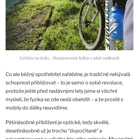
Vzhůru na kolo… Neupravená fotka v plné velikosti.
Co ale běžný spotřebitel zahlédne, je tradičně nebývalá
schopnost přibližovat – to je samo o sobě revoluce,
protože ještě před nedávnými lety jsme si všichni
mysleli, že fyzika se zde nedá obelstít – a že prostě s
mobily do dálky neuvidíme.
Pětinásobné přiblížení je optické, tedy skvělé,
desetinásobné už je trochu “dopočítané” a