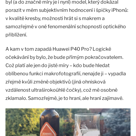
byl (a do značné míry je i nyní) model, který dokázal
porazit v mém subjektivním hodnocení i špičky iPhonů:
v kvalitě kresby, možnosti hrát si s makrem a
samozřejmě v oné fenomenální schopnosti optického
přiblížení.
A kam v tom zapadá Huawei P40 Pro? Logické
očekávání by bylo, že bude přímým pokračovatelem.
Což platí ale jen do jisté míry – kdo bude hledat
oblíbenou funkci makrofotografií, nenajde ji – vypadla
zřejmě kvůli změně objektivů (jiná ohnisková
vzdálenost ultraširokoúhlé čočky), což mě osobně
zklamalo. Samozřejmě, je to hraní, ale hraní zajímavé.