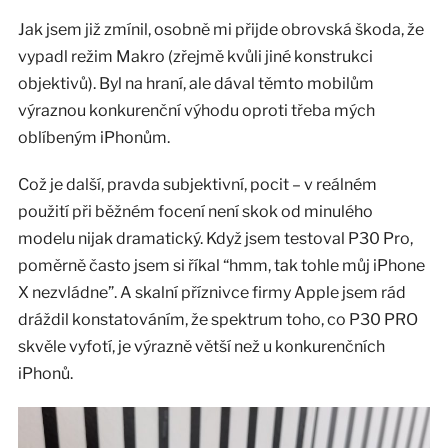
Jak jsem již zmínil, osobně mi přijde obrovská škoda, že
vypadl režim Makro (zřejmě kvůli jiné konstrukci
objektivů). Byl na hraní, ale dával těmto mobilům
výraznou konkurenční výhodu oproti třeba mých
oblíbeným iPhonům.
Což je další, pravda subjektivní, pocit – v reálném
použití při běžném focení není skok od minulého
modelu nijak dramatický. Když jsem testoval P30 Pro,
poměrně často jsem si říkal “hmm, tak tohle můj iPhone
X nezvládne”. A skalní příznivce firmy Apple jsem rád
dráždil konstatováním, že spektrum toho, co P30 PRO
skvěle vyfotí, je výrazně větší než u konkurenčních
iPhonů.