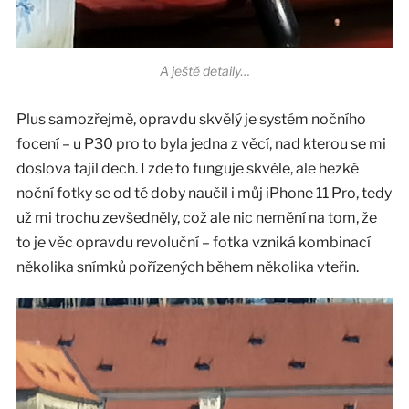
A ještě detaily…
Plus samozřejmě, opravdu skvělý je systém nočního
focení – u P30 pro to byla jedna z věcí, nad kterou se mi
doslova tajil dech. I zde to funguje skvěle, ale hezké
noční fotky se od té doby naučil i můj iPhone 11 Pro, tedy
už mi trochu zevšedněly, což ale nic nemění na tom, že
to je věc opravdu revoluční – fotka vzniká kombinací
několika snímků pořízených během několika vteřin.