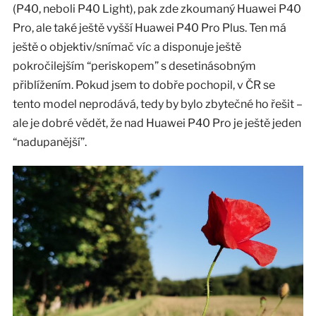
(P40, neboli P40 Light), pak zde zkoumaný Huawei P40
Pro, ale také ještě vyšší Huawei P40 Pro Plus. Ten má
ještě o objektiv/snímač víc a disponuje ještě
pokročilejším “periskopem” s desetinásobným
přiblížením. Pokud jsem to dobře pochopil, v ČR se
tento model neprodává, tedy by bylo zbytečné ho řešit –
ale je dobré vědět, že nad Huawei P40 Pro je ještě jeden
“nadupanější”.