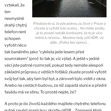
vztekali, že
ten
nesmyslně
Představte si, že jste jednou za život v Praze a
drahý chytrý
chcete si vyfotit tuto scénu… No máte smůlu,
telefon není
je to prostě natolik kontrastní, že to je více
méně k ničemu… Musíme tedy užít HDR, viz
schopen
dále…(Fotka bez úprav)…
vyfotit něco
tak banálního jako “cyklista jede lesem před
soumrakem” (proč to tak je, viz výše). A ještě v jedné
věci jste patrně rozmrzelí, pokud tedy nemáte alespoň
základní průpravu z větších foťáků: zkuste prostě vyfotit
svůj byt tak, aby tam byl byt, a zároveň bylo vidět z okna.
Anebo na cestách budovu, za níž zapadá slunce a přední
fasádu má ve stínu. To prostě nejde, že?
A proto je do životů každého majitele chytrého telefonu
nutné zavést magickou zkratku HDR… Znamená High