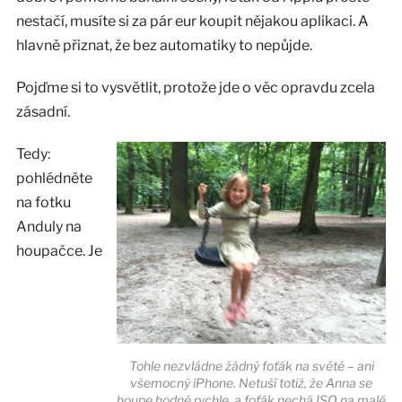
nestačí, musíte si za pár eur koupit nějakou aplikaci. A
hlavně přiznat, že bez automatiky to nepůjde.
Pojďme si to vysvětlit, protože jde o věc opravdu zcela
zásadní.
Tedy:
pohlédněte
na fotku
Anduly na
houpačce. Je
Tohle nezvládne žádný foťák na světě – ani
všemocný iPhone. Netuší totiž, že Anna se
houpe hodně rychle, a foťák nechá ISO na malé