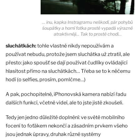
… inu, kapka Instragramu neškodí, pár pohybů
šoupátky a horní fotka prostě vypadá výrazně
atraktivněji… Tak to prostě chodí…
sluchátkách:
tohle vlastně nikdy nepoužívám a
používat nebudu, protože jsem sluchátka už ztratil, ale
přesto: jako spoušť se dají používat čudlíky ovládající
hlasitost přímo na sluchátkách… Třeba se to k něčemu
hodí (o selfies, prosím, pomlčme…)
A pak, pochopitelně, iPhonovská kamera nabízí řadu
dalších funkcí, včetně videí, ale to jste jistě zkoušeli.
Tedy jen jedno důležité doplnění: ve světě mobilního
focení to foťákem nekončí a zásadním prvkem všeho
jsou jednak úpravy, druhak různé systémy