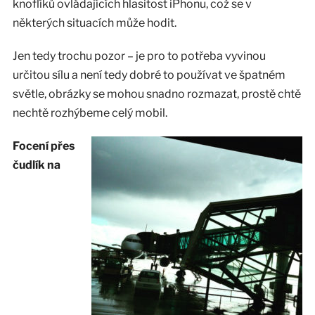
knoflíků ovládajících hlasitost iPhonu, což se v
některých situacích může hodit.
Jen tedy trochu pozor – je pro to potřeba vyvinou
určitou sílu a není tedy dobré to používat ve špatném
světle, obrázky se mohou snadno rozmazat, prostě chtě
nechtě rozhýbeme celý mobil.
Focení přes
čudlík na