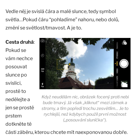
Vedle něj je svislá čára a malé slunce, tedy symbol
světla…Pokud čáru “pohladíme” nahoru, nebo dolů,
změní se světlost/tmavost. A je to.
Cesta druhá
:
Pokud se
vám nechce
posouvat
slunce po
svislici,
prostě to
Když neudělám nic, obrázek focený proti nebi
nedělejte a
bude tmavý. Já však „kliknut“ mezi zámek a
jen se prostě
stromy, a tím popředí trochu zesvětlím… Je to
rychlejší, než kdybych použil první možnost
prstem
(„posouvání sluníčka“).
dotkněte té
části záběru, kterou chcete mít naexponovanou dobře.