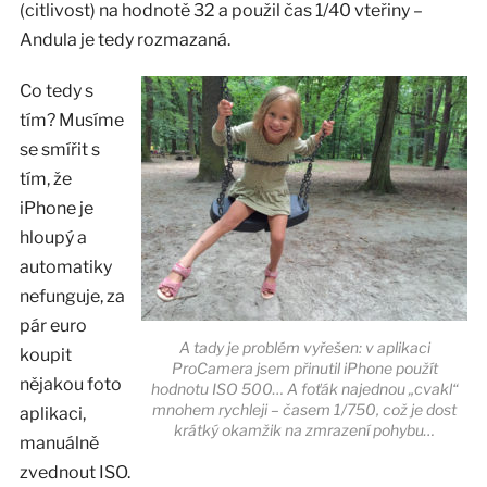
(citlivost) na hodnotě 32 a použil čas 1/40 vteřiny –
Andula je tedy rozmazaná.
Co tedy s
tím? Musíme
se smířit s
tím, že
iPhone je
hloupý a
automatiky
nefunguje, za
pár euro
A tady je problém vyřešen: v aplikaci
koupit
ProCamera jsem přinutil iPhone použít
nějakou foto
hodnotu ISO 500… A foťák najednou „cvakl“
mnohem rychleji – časem 1/750, což je dost
aplikaci,
krátký okamžik na zmrazení pohybu…
manuálně
zvednout ISO.