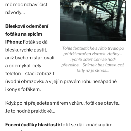
mě moc nebaví číst
návody…
Bleskové odemčení
foťáku na spícím
iPhonu
: Foťák se dá
Tohle fantastické světlo trvalo po
bleskurychle pustit,
průtrži mračen zlomek vteřiny –
aniž bychom startovali
rychlé odemčení se hodí
převelice… Snímek bez úprav, což
a odemykali celý
tady už je škoda…
telefon – stačí zobrazit
úvodní obrazovku a v jejím pravém rohu nenápadné
ikony s foťákem.
Když po ní přejedete směrem vzhůru, foťák se otevře…
Je to hodně praktické…
Focení čudlíky hlasitosti:
fotit se dá i zmáčknutím