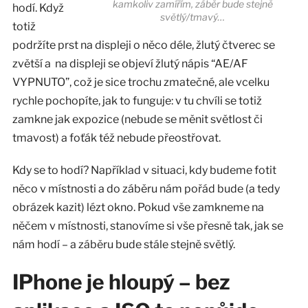
kamkoliv zamířím, záběr bude stejně
hodí. Když
světlý/tmavý…
totiž
podržíte prst na displeji o něco déle, žlutý čtverec se
zvětší a na displeji se objeví žlutý nápis “AE/AF
VYPNUTO”, což je sice trochu zmatečné, ale vcelku
rychle pochopíte, jak to funguje: v tu chvíli se totiž
zamkne jak expozice (nebude se měnit světlost či
tmavost) a foťák též nebude přeostřovat.
Kdy se to hodí? Například v situaci, kdy budeme fotit
něco v místnosti a do záběru nám pořád bude (a tedy
obrázek kazit) lézt okno. Pokud vše zamkneme na
něčem v místnosti, stanovíme si vše přesně tak, jak se
nám hodí – a záběru bude stále stejně světlý.
IPhone je hloupý – bez