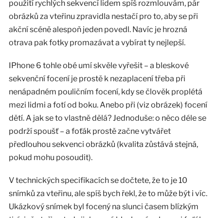
použití rychlých sekvencí lidem spíš rozmlouvám, pár
obrázků za vteřinu zpravidla nestačí pro to, aby se při
akční scéně alespoň jeden povedl. Navíc je hrozná
otrava pak fotky promazávat a vybírat ty nejlepší.
IPhone 6 tohle obé umí skvěle vyřešit – a bleskové
sekvenční focení je prostě k nezaplacení třeba při
nenápadném pouličním focení, kdy se člověk proplétá
mezi lidmi a fotí od boku. Anebo při (viz obrázek) focení
dětí. A jak se to vlastně dělá? Jednoduše: o něco déle se
podrží spoušť – a foťák prostě začne vytvářet
předlouhou sekvenci obrázků (kvalita zůstává stejná,
pokud mohu posoudit).
V technických specifikacích se dočtete, že to je 10
snímků za vteřinu, ale spíš bych řekl, že to může být i víc.
Ukázkový snímek byl focený na slunci časem blízkým