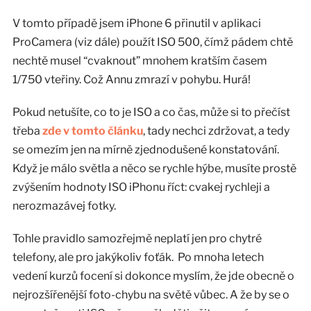
V tomto případě jsem iPhone 6 přinutil v aplikaci
ProCamera (viz dále) použít ISO 500, čímž pádem chtě
nechtě musel “cvaknout” mnohem kratším časem
1/750 vteřiny. Což Annu zmrazí v pohybu. Hurá!
Pokud netušíte, co to je ISO a co čas, může si to přečíst
třeba
zde v tomto článku
, tady nechci zdržovat, a tedy
se omezím jen na mírně zjednodušené konstatování.
Když je málo světla a něco se rychle hýbe, musíte prostě
zvýšením hodnoty ISO iPhonu říct: cvakej rychleji a
nerozmazávej fotky.
Tohle pravidlo samozřejmě neplatí jen pro chytré
telefony, ale pro jakýkoliv foťák. Po mnoha letech
vedení kurzů focení si dokonce myslím, že jde obecně o
nejrozšířenější foto-chybu na světě vůbec. A že by se o