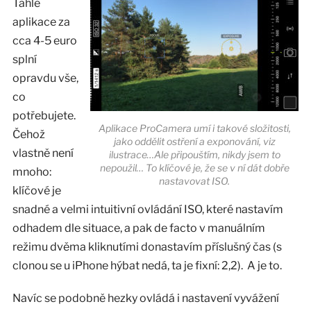
Tahle
aplikace za
cca 4-5 euro
splní
opravdu vše,
co
potřebujete.
Aplikace ProCamera umí i takové složitosti,
Čehož
jako oddělit ostření a exponování, viz
vlastně není
ilustrace…Ale připouštím, nikdy jsem to
nepoužil… To klíčové je, že se v ní dát dobře
mnoho:
nastavovat ISO.
klíčové je
snadné a velmi intuitivní ovládání ISO, které nastavím
odhadem dle situace, a pak de facto v manuálním
režimu dvěma kliknutími donastavím příslušný čas (s
clonou se u iPhone hýbat nedá, ta je fixní: 2,2). A je to.
Navíc se podobně hezky ovládá i nastavení vyvážení