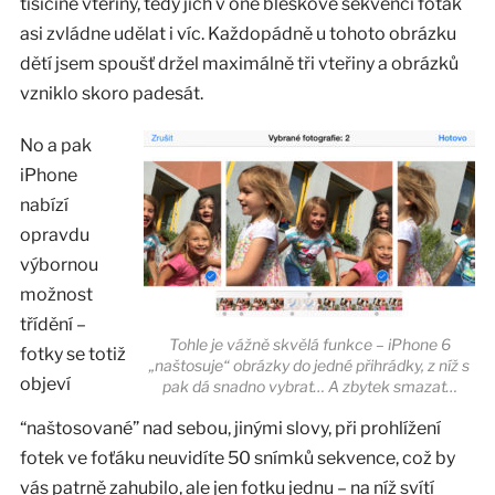
tisícině vteřiny, tedy jich v oné bleskové sekvenci foťák
asi zvládne udělat i víc. Každopádně u tohoto obrázku
dětí jsem spoušť držel maximálně tři vteřiny a obrázků
vzniklo skoro padesát.
No a pak
iPhone
nabízí
opravdu
výbornou
možnost
třídění –
Tohle je vážně skvělá funkce – iPhone 6
fotky se totiž
„naštosuje“ obrázky do jedné přihrádky, z níž s
objeví
pak dá snadno vybrat… A zbytek smazat…
“naštosované” nad sebou, jinými slovy, při prohlížení
fotek ve foťáku neuvidíte 50 snímků sekvence, což by
vás patrně zahubilo, ale jen fotku jednu – na níž svítí