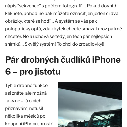
nápis “sekvence” s počtem fotografií… Pokud dovnitř
kliknete, pohodlně pak můžete označit jen jeden či dva
obrázky, které se hodí… A systém se vás pak
polopaticky optá, zda zbytek chcete smazat (což patrně
chcete). No a uchová se tedy jen těch pár nejlepších
snímků… Skvělý systém! To chci do zrcadlovky!!
Pár drobných čudlíků iPhone
6 – pro jistotu
Tyhle drobné funkce
asi znáte, ale možná
taky ne – já o nich,
přiznávám, netušil
několika měsíců po
koupení iPhonu, prostě