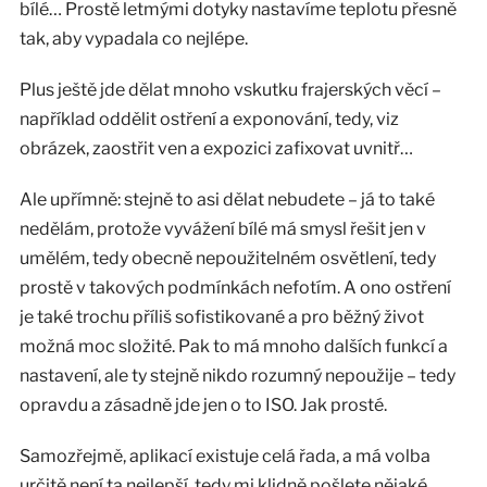
bílé… Prostě letmými dotyky nastavíme teplotu přesně
tak, aby vypadala co nejlépe.
Plus ještě jde dělat mnoho vskutku frajerských věcí –
například oddělit ostření a exponování, tedy, viz
obrázek, zaostřit ven a expozici zafixovat uvnitř…
Ale upřímně: stejně to asi dělat nebudete – já to také
nedělám, protože vyvážení bílé má smysl řešit jen v
umělém, tedy obecně nepoužitelném osvětlení, tedy
prostě v takových podmínkách nefotím. A ono ostření
je také trochu příliš sofistikované a pro běžný život
možná moc složité. Pak to má mnoho dalších funkcí a
nastavení, ale ty stejně nikdo rozumný nepoužije – tedy
opravdu a zásadně jde jen o to ISO. Jak prosté.
Samozřejmě, aplikací existuje celá řada, a má volba
určitě není ta nejlepší, tedy mi klidně pošlete nějaké