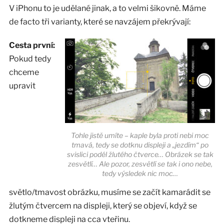
V iPhonu to je udělané jinak, a to velmi šikovně. Máme
de facto tři varianty, které se navzájem překrývají:
Cesta první:
Pokud tedy
chceme
upravit
Tohle jistě umíte – kaple byla proti nebi moc
tmavá, tedy se dotknu displeji a „jezdím“ po
svislici podél žlutého čtverce… Obrázek se tak
zesvětlí… Ale pozor, zesvětlí se tak i ono nebe,
tedy výsledek nic moc…
světlo/tmavost obrázku, musíme se začít kamarádit se
žlutým čtvercem na displeji, který se objeví, když se
dotkneme displeji na cca vteřinu.