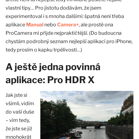
vlastní tipy… Pro jistotu dodávám, že jsem
experimentoval i s mnoha dalšími: špatná není třeba
aplikace
Manual
nebo
Camera+
, ale prostě ona
ProCamera mi přijde nejpraktičtější. (Do budoucna
chystám podrobný seznam nejlepší aplikací pro iPhone,
tedy prosím o kapku trpělivosti…)
A ještě jedna povinná
aplikace: Pro HDR X
Jak jste si
všimli, vidím
do vaší duše
– vím tedy,
že jste se již
mnohokrát