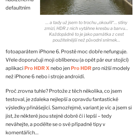
defaultním
… a tady už jsem to trochu „okouřil“… stíny
zmizí, HDR z nich vytáhne kresbu a barvu…
Každopádně to je jako památka z cest
použitelnější než původní snímek…
fotoaparátem iPhone 6. Prostě moc dobře nefunguje.
Vřele doporučuji moji oblíbenou (a opět pár eur stojící)
aplikaci
Pro HDR X
nebo jen
Pro HDR
pro nižší modely
než iPhone 6 nebo i stroje androidí.
Proč zrovna tuhle? Protože z těch několika, co jsem
testoval, je zdaleka nejlepší a opravdu fantastické
výsledky přinášející. Samozřejmě, variant je víc a jsem si
jist, že některé jsou stejně dobré či i lepší – tedy
neváhejte, a podělte se o své případné tipy v
komentářích…