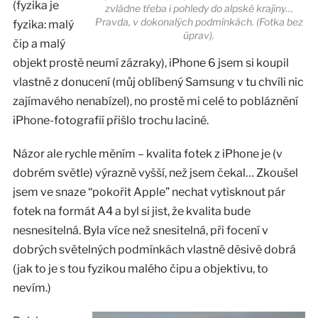
(fyzika je
zvládne třeba i pohledy do alpské krajiny…
Pravda, v dokonalých podmínkách. (Fotka bez
fyzika: malý
úprav).
čip a malý
objekt prostě neumí zázraky), iPhone 6 jsem si koupil
vlastně z donucení (můj oblíbený Samsung v tu chvíli nic
zajímavého nenabízel), no prostě mi celé to pobláznění
iPhone-fotografií přišlo trochu laciné.
Názor ale rychle měním – kvalita fotek z iPhone je (v
dobrém světle) výrazně vyšší, než jsem čekal… Zkoušel
jsem ve snaze “pokořit Apple” nechat vytisknout pár
fotek na formát A4 a byl si jist, že kvalita bude
nesnesitelná. Byla více než snesitelná, při focení v
dobrých světelných podmínkách vlastně děsivě dobrá
(jak to je s tou fyzikou malého čipu a objektivu, to
nevím.)