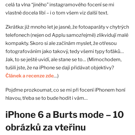
celá ta vlna “jiného” instagramového focení se mi
vlastně docela líbí – i o tom všem viz další text.
Zkrátka: již mnoho let je jasné, že fotoaparáty v chytrých
telefonech (nejen od Applu samozřejmě) zlikvidují malé
kompakty. Skoro si ale začínám myslet, že otřesou
fotografováním jako takový, tedy všemi typy foťáků…
Jak, to se ještě uvidí, ale stane se to… (Mimochodem,
tušili jste, že na iPhone se dají přidávat objektivy?
Článek a recenze zde
…)
Pojďme prozkoumat, co se mi při focení iPhonem honí
hlavou, třeba se to bude hodit i vám…
iPhone 6 a Burts mode – 10
obrázků za vteřinu