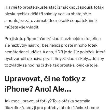
Hlavně to prostě zkuste: stačí zmáčknout spoušť, foťák
bleskurychle udělá tři snímky, vcelku obstojně je
smontuje a zároveň nabídne několik šoupátek, jimiž
můžete vše vyladit.
Pro jistotu připomínám základní tezi: nejde o frajeřinu,
ale nezbytný nástroj, bez něhož prostě mnoho fotek
nemáte šanci udělat. A ano, HDR je další z položek, které
bych zařadil do učiva první třídy základní školy… děti by
to zvládly za hodinu či dvě, tak prosté a logické to je…
Upravovat, či ne fotky z
iPhone? Ano! Ale…
Jak moc upravovat fotky? To je otázka bezmála
filozofická, tedy ji pro potřeby tohoto článku shrňme