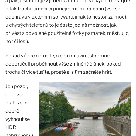
a pak je smontuje v jeden. Zatímco u “velkých foťáků jde
o tak trochu umění či přinejmenším frajeřinu (vše se
odehrává v externím softwaru, jinak to nestojí za moc),
u chytrých telefonů to je často jediná možnost, jak
přivést z dovolené použitelné fotky památek, měst, ulic,
hor či lesů.
Pokud vůbec netušíte, o čem mluvím, skromně
doporučuji proběhnout výše zmíněný článek, pokud
trochu či více tušíte, prostě si s tím začněte hrát.
Jen pozor,
opět zde
platí, že je
dobré
vyhnout se
HDR
nabízenému