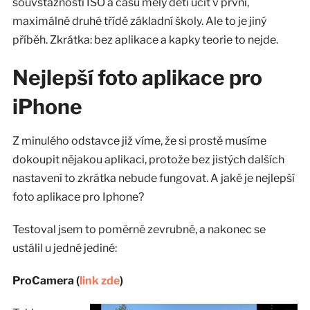
souvstažnosti ISO a času měly děti učit v první,
maximálně druhé třídě základní školy. Ale to je jiný
příběh. Zkrátka: bez aplikace a kapky teorie to nejde.
Nejlepší foto aplikace pro
iPhone
Z minulého odstavce již víme, že si prostě musíme
dokoupit nějakou aplikaci, protože bez jistých dalších
nastavení to zkrátka nebude fungovat. A jaké je nejlepší
foto aplikace pro Iphone?
Testoval jsem to poměrně zevrubně, a nakonec se
ustálil u jedné jediné:
ProCamera (
link zde
)