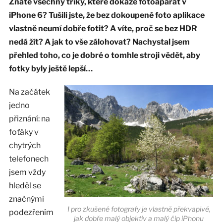
Znáte všechny triky, které dokáže fotoaparát v
iPhone 6? Tušili jste, že bez dokoupené foto aplikace
vlastně neumí dobře fotit? A víte, proč se bez HDR
nedá žít? A jak to vše zálohovat? Nachystal jsem
přehled toho, co je dobré o tomhle stroji vědět, aby
fotky byly ještě lepší…
Na začátek
jedno
přiznání: na
foťáky v
chytrých
telefonech
jsem vždy
hleděl se
značnými
I pro zkušené fotografy je vlastně překvapivé,
podezřením
jak dobře malý objektiv a malý čip iPhonu