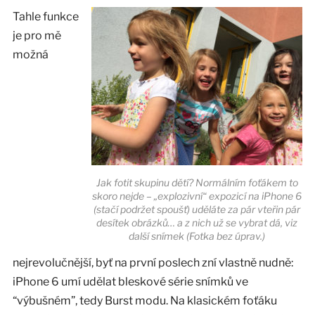
Tahle funkce
je pro mě
možná
Jak fotit skupinu dětí? Normálním foťákem to
skoro nejde – „explozivní“ expozicí na iPhone 6
(stačí podržet spoušť) uděláte za pár vteřin pár
desítek obrázků… a z nich už se vybrat dá, viz
další snímek (Fotka bez úprav.)
nejrevolučnější, byť na první poslech zní vlastně nudně:
iPhone 6 umí udělat bleskové série snímků ve
“výbušném”, tedy Burst modu. Na klasickém foťáku