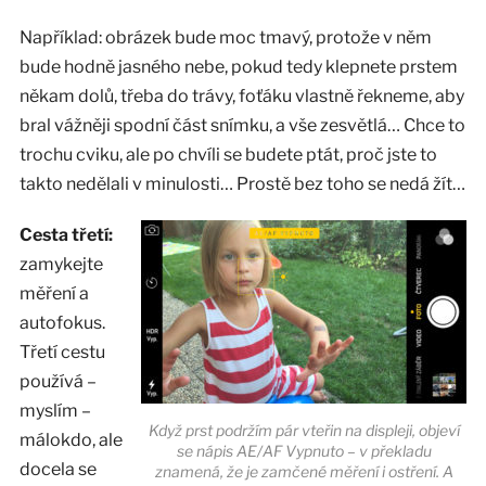
Například: obrázek bude moc tmavý, protože v něm
bude hodně jasného nebe, pokud tedy klepnete prstem
někam dolů, třeba do trávy, foťáku vlastně řekneme, aby
bral vážněji spodní část snímku, a vše zesvětlá… Chce to
trochu cviku, ale po chvíli se budete ptát, proč jste to
takto nedělali v minulosti… Prostě bez toho se nedá žít…
Cesta třetí:
zamykejte
měření a
autofokus.
Třetí cestu
používá –
myslím –
Když prst podržím pár vteřin na displeji, objeví
málokdo, ale
se nápis AE/AF Vypnuto – v překladu
docela se
znamená, že je zamčené měření i ostření. A