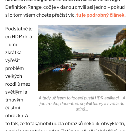
Definition Range, což je v danou chvíli asi jedno – pokud
si o tom všem chcete přečíst víc,
tu je podrobný článek
.
Podstatné je,
co HDR dělá
– umí
zkrátka
vyřešit
problém
velkých
rozdílů mezi
světlými a
A tady už jsem to focení pustil HDR aplikaci… A
tmavými
jen trochu, decentně, doplnil barvy a světla do
částmi
stínů…
obrázku. A
to tak, že foťák/mobil udělá obrázků několik, obvykle tři,