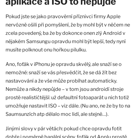
aplikace a ISO to nepůjde
Pokud jste se jako pravověrní příznivci firmy Apple
nervózně ošili při pomyšlení, že by mohl být v něčem ne
zcela povedený, ba že by dokonce onen zlý Android v
nějakém Samsungu opravdu mohl být lepší, tedy nyní
musíte polknout onu hořkou pilulku.
Ano, foťák v iPhonu je opravdu skvělý, ale snaží se o
nemožné: snaží se vás přesvědčit, že se dá žít bez
nastavování a že vše může probíhat automaticky.
Nemůže a nikdy nepůjde – v tom jsou androidí stroje
prostě realističtější: už defaultní fotoaparát u nich totiž
umožňuje nastavit ISO – viz dále. (Nu ano, ne že by to na
Saumsunzích atp dělalo moc lidí, ale stejně…).
Jinými slovy v pár větách: pokud chce opravdu fotit
dobře i poměrně banální scény, foťák od Applu prostě