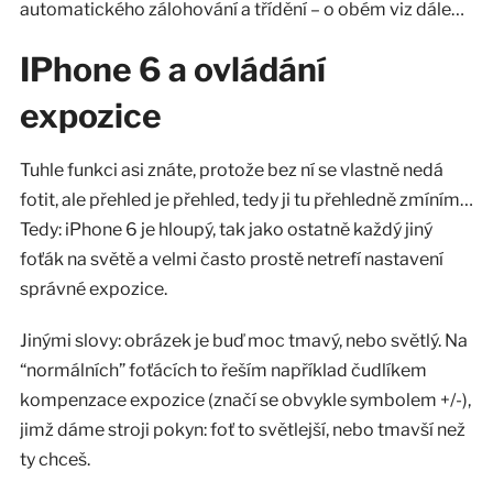
automatického zálohování a třídění – o obém viz dále…
IPhone 6 a ovládání
expozice
Tuhle funkci asi znáte, protože bez ní se vlastně nedá
fotit, ale přehled je přehled, tedy ji tu přehledně zmíním…
Tedy: iPhone 6 je hloupý, tak jako ostatně každý jiný
foťák na světě a velmi často prostě netrefí nastavení
správné expozice.
Jinými slovy: obrázek je buď moc tmavý, nebo světlý. Na
“normálních” foťácích to řeším například čudlíkem
kompenzace expozice (značí se obvykle symbolem +/-),
jimž dáme stroji pokyn: foť to světlejší, nebo tmavší než
ty chceš.