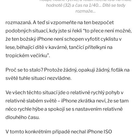
hodnotě (32) a čas na 1/40… Dítě se tedy
rozmaže…
rozmazaná. A teď si vzpomeňte na ten bezpočet
podobných situací, kdy jste si řekli “to přece není možné,
že ten božský iPhone není schopen vyfotit cyklistu v
lese, běhající dítě v kavárně, tančící přítelkyni na
tropickém večírku”.
Proč se to stalo? Protože žádný, opakuji žádný, foťák na
světě tuhle situaci nezvládne.
Ve všech těchto situací jde o relativně rychlý pohyb v
relativně slabém světě – iPhone zkrátka neví, že se tam
něco rychle hýbe a spokojí se s nastavením relativně
dlouhého času.
V tomto konkrétním případě nechal iPhone ISO