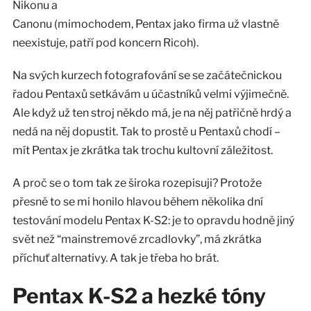
Nikonu a
Canonu (mimochodem, Pentax jako firma už vlastně
neexistuje, patří pod koncern Ricoh).
Na svých kurzech fotografování se se začátečnickou
řadou Pentaxů setkávám u účastníků velmi výjimečně.
Ale když už ten stroj někdo má, je na něj patřičně hrdý a
nedá na něj dopustit. Tak to prostě u Pentaxů chodí –
mít Pentax je zkrátka tak trochu kultovní záležitost.
A proč se o tom tak ze široka rozepisuji? Protože
přesně to se mi honilo hlavou během několika dní
testování modelu Pentax K-S2: je to opravdu hodně jiný
svět než “mainstremové zrcadlovky”, má zkrátka
příchuť alternativy. A tak je třeba ho brát.
Pentax K-S2 a hezké tóny