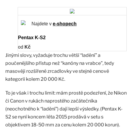
Najdete v
e-shopech
Pentax K-S2
od
Kč
Jinými slovy, vyžaduje trochu větší “ladění” a
poučenějšího přístup než “kanóny na vrabce”, tedy
masověji rozšířené zrcadlovky ve stejné cenové
kategorii kolem 20 000 Kč.
To je však i trochu limit: mám prostě podezření, že Nikon
či Canon v rukách naprostého začátečníka
(neochotného k “ladění”) dají lepší výsledky. (Pentax K-
S2 se nyní koncem léta 2015 prodává v setu s
objektivem 18-50 mm za cenu kolem 20 000 korun).