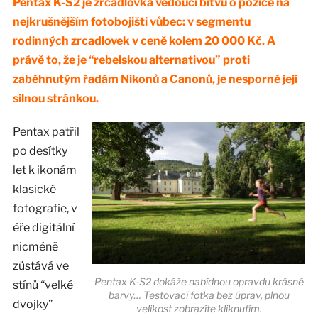
Pentax K-S2 je zrcadlovka vedoucí bitvu o pozice na
nejkrušnějším fotobojišti vůbec: v segmentu
rodinných zrcadlovek v ceně kolem 20 000 Kč. A
právě to, že je “rebelskou alternativou” proti
zaběhnutým řadám Nikonů a Canonů, je nesporně její
silnou stránkou.
Pentax patřil
po desítky
let k ikonám
klasické
fotografie, v
éře digitální
nicméně
zůstává ve
Pentax K-S2 dokáže nabídnou opravdu krásné
stínů “velké
barvy… Testovací fotka bez úprav, plnou
dvojky”
velikost zobrazíte kliknutím.