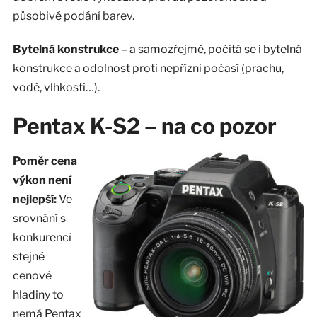
působivé podání barev.
Bytelná konstrukce
– a samozřejmě, počítá se i bytelná
konstrukce a odolnost proti nepřízni počasí (prachu,
vodě, vlhkosti…).
Pentax K-S2 – na co pozor
Poměr cena
výkon není
nejlepší:
Ve
srovnání s
konkurencí
stejné
cenové
hladiny to
nemá Pentax