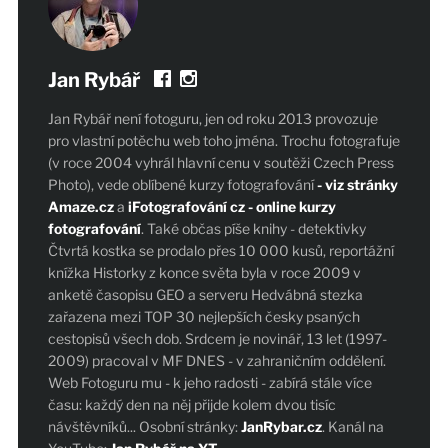
Jan Rybář
Jan Rybář není fotoguru, jen od roku 2013 provozuje
pro vlastní potěchu web toho jména. Trochu fotografuje
(v roce 2004 vyhrál hlavní cenu v soutěži Czech Press
Photo), vede oblíbené kurzy fotografování
- viz stránky
Amaze.cz
a
iFotografování cz - online kurzy
fotografování
. Také občas píše knihy - detektivky
Čtvrtá kostka se prodalo přes 10 000 kusů, reportážní
knížka Historky z konce světa byla v roce 2009 v
anketě časopisu GEO a serveru Hedvábná stezka
zařazena mezi TOP 30 nejlepších česky psaných
cestopisů všech dob. Srdcem je novinář, 13 let (1997-
2009) pracoval v MF DNES - v zahraničním oddělení.
Web Fotoguru mu - k jeho radosti - zabírá stále více
času: každý den na něj přijde kolem dvou tisíc
návštěvníků... Osobní stránky:
JanRybar.cz
. Kanál na