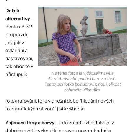
Dotek
alternativy
–
Pentax K-S2
je opravdu
jiný, jak v
ovládání a
nastavování,
tak obecně v
Na téhle fotce je vidět zajímavé a
přístupu k
charakteristické podání barev a tónů…
Testovací fotka bez úprav, plnou velikost
zobrazíte kliknutím.
fotografování, to je v dnešní době “hledání nových
fotografických obzorů” jistá výhoda.
Zajímavé tóny a barvy
– tato zrcadlovka dokáže v
dobrém světle vykouzlit opravdu pozoruhodné a