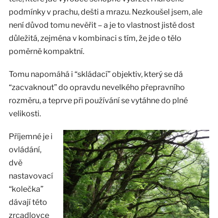
podmínky v prachu, dešti a mrazu. Nezkoušel jsem, ale
není důvod tomu nevěřit – a je to vlastnost jistě dost
důležitá, zejména v kombinaci s tím, že jde o tělo
poměrně kompaktní.
Tomu napomáhá i “skládací” objektiv, který se dá
“zacvaknout” do opravdu nevelkého přepravního
rozměru, a teprve při používání se vytáhne do plné
velikosti.
Příjemné je i
ovládání,
dvě
nastavovací
“kolečka”
dávají této
zrcadlovce