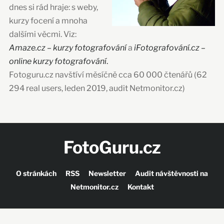
dnes si rád hraje: s weby,
kurzy focení a mnoha
dalšími věcmi. Viz:
Amaze.cz – kurzy fotografování
a
iFotografování.cz –
online kurzy fotografování
.
Fotoguru.cz navštíví měsíčně cca 60 000 čtenářů (62
294 real users, leden 2019, audit Netmonitor.cz)
FotoGuru.cz
O stránkách
RSS
Newsletter
Audit návštěvnosti na
Netmonitor.cz
Kontakt