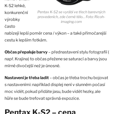
K-S2 lehké,
Pentax K-S2 se vyrábí ve třech barevných
konkurenční
provedeních, zde černé tělo… Foto: Ricoh-
výrobky
imaging.com
často
nabízejí lepší poměr cena / výkon – a také přímočarejší
cestu k lepším fotkám.
Občas přepaluje barvy
– přednastavení stylu fotografií (
např. Krajina) to občas přežene se saturací a barvy jsou
mírně divočejší než je únosné.
Nastavení je třeba ladit
– občas je třeba trochu bojovat
s nastaveními: například displej není v slunném počasí
moc vidět, pokud přidáte jasu, bude vidět hezky, ale
hůře se bude trefovat správná expozice.
Pentax K-S2 – cena