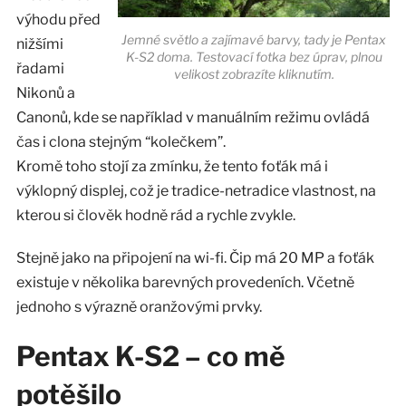
výhodu před
Jemné světlo a zajímavé barvy, tady je Pentax
nižšími
K-S2 doma. Testovací fotka bez úprav, plnou
řadami
velikost zobrazíte kliknutím.
Nikonů a
Canonů, kde se například v manuálním režimu ovládá
čas i clona stejným “kolečkem”.
Kromě toho stojí za zmínku, že tento foťák má i
výklopný displej, což je tradice-netradice vlastnost, na
kterou si člověk hodně rád a rychle zvykle.
Stejně jako na připojení na wi-fi. Čip má 20 MP a foťák
existuje v několika barevných provedeních. Včetně
jednoho s výrazně oranžovými prvky.
Pentax K-S2 – co mě
potěšilo