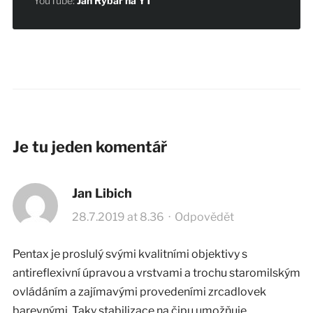
YouTube:
Jan Rybář na YT
Je tu jeden komentář
Jan Libich
28.7.2019 at 8.36
·
Odpovědět
Pentax je proslulý svými kvalitními objektivy s
antireflexivní úpravou a vrstvami a trochu staromilským
ovládáním a zajímavými provedeními zrcadlovek
barevnými. Taky stabilizace na čipu umožňuje