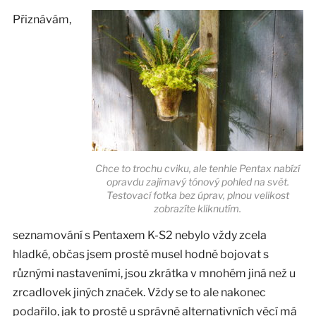
Přiznávám,
Chce to trochu cviku, ale tenhle Pentax nabízí
opravdu zajímavý tónový pohled na svět.
Testovací fotka bez úprav, plnou velikost
zobrazíte kliknutím.
seznamování s Pentaxem K-S2 nebylo vždy zcela
hladké, občas jsem prostě musel hodně bojovat s
různými nastaveními, jsou zkrátka v mnohém jiná než u
zrcadlovek jiných značek. Vždy se to ale nakonec
podařilo, jak to prostě u správně alternativních věcí má