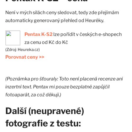
Není v mých silách ceny sledovat, tedy zde přejímám
automaticky generovaný přehled od Heuréky.
Pentax K-S2
lze pořídít v
českých e-shopech
za cenu od
Kč do
Kč
(Zdroj: Heureka.cz)
Porovnat ceny >>
(Poznámka pro šťouraly: Toto není placená recenze ani
inzertní text. Pentax mi pouze bezplatně zapůjčil
fotoaparát, za což děkuji.)
Další (neupravené)
fotografie z testu: