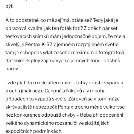
být.
A to podstatné, co mě zajímá, ptáte se? Tedy jaká je
obrazová kvalita, jak ten foták fotí? Z oněch pár set
testovacích snímků mám jednoznačně dojem, že zcela
skvělý je Pentax K-S2 v jemném rozptýleném světle:
tam je schopen vydat ze sebe maximum a fotografovi
dát snímek plný zajímavých a jemných tónu i odstínů
barev.
I zde platí to o milé alternativě – fotky prostě vypadají
trochu jinak než u Canonů a Nikonů a v mnoha
případech to vypadá skvěle. Zároveň se v tom může
skrývat jisté nebezpečí: Pentax trochu méně velkoryse
než konkurence odpouští chyby – třeba při podcenění
velkého dynamického rozsahu či ve složitějších
expozičních podmínkách.