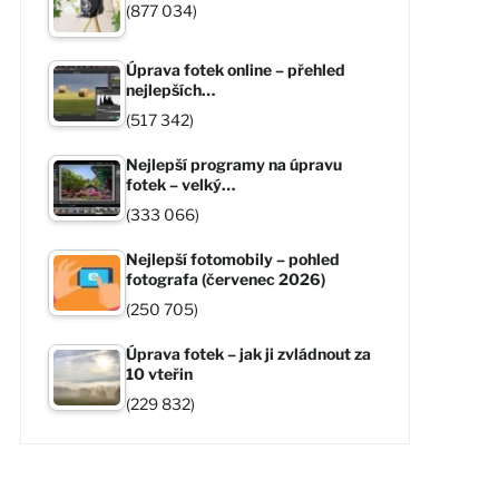
(877 034)
Úprava fotek online – přehled
nejlepších…
(517 342)
Nejlepší programy na úpravu
fotek – velký…
(333 066)
Nejlepší fotomobily – pohled
fotografa (červenec 2026)
(250 705)
Úprava fotek – jak ji zvládnout za
10 vteřin
(229 832)