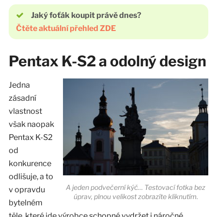
Jaký foťák koupit právě dnes?
Čtěte aktuální přehled ZDE
Pentax K-S2 a odolný design
Jedna
zásadní
vlastnost
však naopak
Pentax K-S2
od
konkurence
odlišuje, a to
A jeden podvečerní kýč… Testovací fotka bez
v opravdu
úprav, plnou velikost zobrazíte kliknutím.
bytelném
těle, které jde výrobce schopné vydržet i náročné