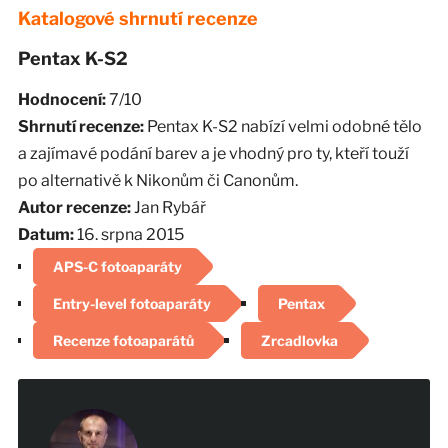
Katalogové shrnutí recenze
Pentax K-S2
Hodnocení:
7/10
Shrnutí recenze:
Pentax K-S2 nabízí velmi odobné tělo
a zajímavé podání barev a je vhodný pro ty, kteří touží
po alternativě k Nikonům či Canonům.
Autor recenze:
Jan Rybář
Datum:
16. srpna 2015
APS-C fotoaparáty
Entry-level fotoaparáty
Pentax
Recenze fotoaparátů
Zrcadlovka