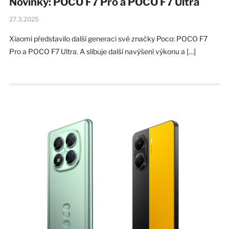
Novinky: POCO F7 Pro a POCO F7 Ultra
27.3.2025
Xiaomi představilo další generaci své značky Poco: POCO F7
Pro a POCO F7 Ultra. A slibuje další navýšení výkonu a […]