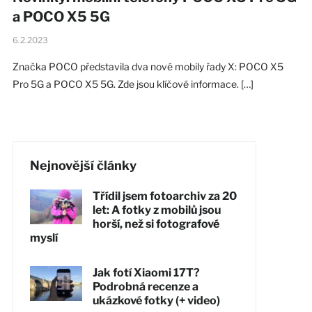
a POCO X5 5G
6.2.2023
Značka POCO představila dva nové mobily řady X: POCO X5
Pro 5G a POCO X5 5G. Zde jsou klíčové informace. […]
Nejnovější články
Třídil jsem fotoarchiv za 20
let: A fotky z mobilů jsou
horší, než si fotografové
myslí
Jak fotí Xiaomi 17T?
Podrobná recenze a
ukázkové fotky (+ video)