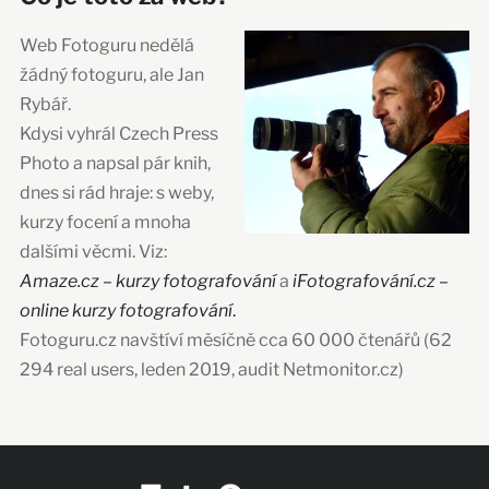
Web Fotoguru nedělá
žádný fotoguru, ale Jan
Rybář.
Kdysi vyhrál Czech Press
Photo a napsal pár knih,
dnes si rád hraje: s weby,
kurzy focení a mnoha
dalšími věcmi. Viz:
Amaze.cz – kurzy fotografování
a
iFotografování.cz –
online kurzy fotografování
.
Fotoguru.cz navštíví měsíčně cca 60 000 čtenářů (62
294 real users, leden 2019, audit Netmonitor.cz)