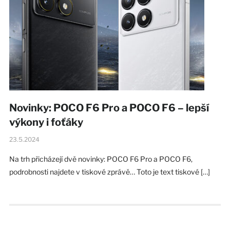
Novinky: POCO F6 Pro a POCO F6 – lepší
výkony i foťáky
23.5.2024
Na trh přicházejí dvě novinky: POCO F6 Pro a POCO F6,
podrobnosti najdete v tiskové zprávě… Toto je text tiskové […]