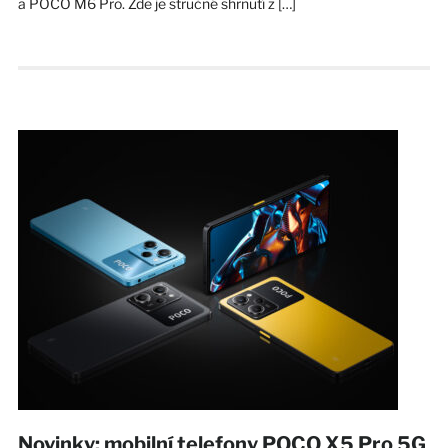
a POCO M6 Pro. Zde je stručné shrnutí z […]
Novinky: mobilní telefony POCO X5 Pro 5G